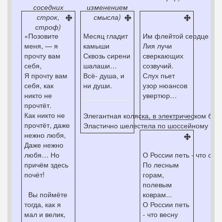
соседних
изменением
строк,
смысла)
строф)
«Позовите
Месяц гладит
Им флейтой сердце трел
меня, — я
камыши
Лия лучи
прочту вам
Сквозь сирени
сверкающих
себя,
шалаши…
созвучий.
Я прочту вам
Всё- душа, и
Слух пьет
себя, как
ни души.
узор нюансов
никто не
увертюр…
прочтёт.
Как никто не
Элегантная коляска, в электрическом бие
прочтёт, даже
Эластично шелестела по шоссейному пес
нежно любя,
Даже нежно
любя… Но
О России петь - что стр
причём здесь
По лесным
почёт!
горам,
полевым
Вы поймёте
коврам...
тогда, как я
О России петь
мал и велик,
- что весну