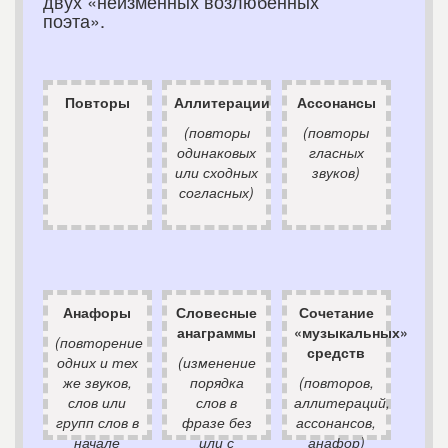
двух «неизменных возлюбенных
поэта».
Повторы
Аллитерации
Ассонансы
(повторы
(повторы
одинаковых
гласных
или сходных
звуков)
согласных)
Анафоры
Словесные
Сочетание
анаграммы
«музыкальных»
(повторение
средств
одних и тех
(изменение
же звуков,
порядка
(повторов,
слов или
слов в
аллитераций,
групп слов в
фразе без
ассонансов,
начале
или с
анафор)