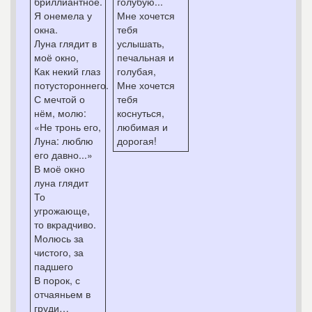
бриллиантное.
голубую...
Я онемела у
Мне хочется
окна.
тебя
Луна глядит в
услышать,
моё окно,
печальная и
Как некий глаз
голубая,
потустороннего.
Мне хочется
С мечтой о
тебя
нём, молю:
коснуться,
«Не тронь его,
любимая и
Луна: люблю
дорогая!
его давно...»
В моё окно
луна глядит
То
угрожающе,
то вкрадчиво.
Молюсь за
чистого, за
падшего
В порок, с
отчаяньем в
груди…