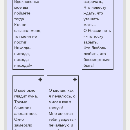
Вдохновенье
встречать,
мое вы
Что невесту
поймёте
ждать, что
тогда…
утешить
Кто не
мать...
слышал меня,
О России петь
тот меня не
- что тоску
постиг,
забыть,
Никогда-
Что Любовь
никогда,
любить, что
никогда-
бессмертным
никогда!»
быть!
В моё окно
О милая, как
глядит луна.
я печалюсь, о
Трюмо
милая как я
блистает
тоскую!
элегантное.
Мне хочется
Окно
тебя увидеть -
замёрзло
печальную и