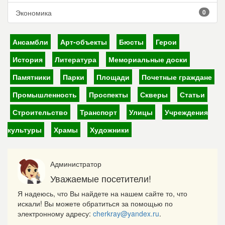
Экономика
0
Ансамбли
Арт-объекты
Бюсты
Герои
История
Литература
Мемориальные доски
Памятники
Парки
Площади
Почетные граждане
Промышленность
Проспекты
Скверы
Статьи
Строительство
Транспорт
Улицы
Учреждения
культуры
Храмы
Художники
Администратор
Уважаемые посетители!
Я надеюсь, что Вы найдете на нашем сайте то, что
искали! Вы можете обратиться за помощью по
электронному адресу:
cherkray@yandex.ru
.