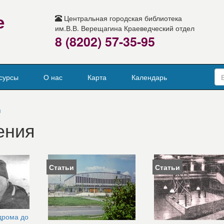
е
Центральная городская библиотека
им.В.В. Верещагина Краеведческий отдел
8 (8202) 57-35-95
сурсы
О нас
Карта
Календарь
я
ения
Статьи
Статьи
дрома до