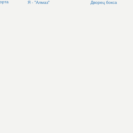
орта
Я - "Алмаз"
Дворец бокса