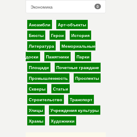
Экономика
0
Ансамбли
Арт-объекты
Бюсты
Герои
История
Литература
Мемориальные
доски
Памятники
Парки
Площади
Почетные граждане
Промышленность
Проспекты
Скверы
Статьи
Строительство
Транспорт
Улицы
Учреждения культуры
Храмы
Художники