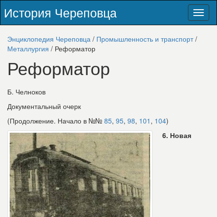
История Череповца
Toggl
naviga
Энциклопедия Череповца
/
Промышленность и транспорт
/
Металлургия
/ Реформатор
Реформатор
Б. Челноков
Документальный очерк
(Продолжение. Начало в №№
85
,
95
,
98
,
101
,
104
)
6. Новая