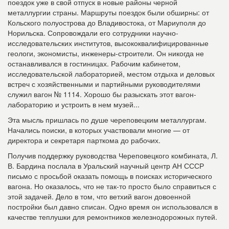
поездок уже в свой отпуск в новые районы черной
металлургии страны. Маршруты поездок были обширны: от
Кольского полуострова до Владивостока, от Мариуполя до
Норильска. Сопровождали его сотрудники научно-
исследовательских институтов, высококвалифицированные
геологи, экономисты, инженеры-строители. Он никогда не
останавливался в гостиницах. Рабочим кабинетом,
исследовательской лабораторией, местом отдыха и деловых
встреч с хозяйственными и партийными руководителями
служил вагон № 1114. Хорошо бы разыскать этот ва­гон-
лабораторию и устроить в нем музей...
Эта мысль пришлась по душе череповецким металлургам.
Начались поиски, в которых участвовали многие — от
директора и секретаря парткома до рабочих.
Получив поддержку руководства Череповецкого комбината, Л.
В. Бардина послала в Уральский научный центр АН СССР
письмо с просьбой оказать помощь в поисках исторического
вагона. Но оказалось, что не так-то просто было справиться с
этой задачей. Дело в том, что ветхий вагон довоенной
постройки был давно списан. Одно время он использовался в
качестве теплушки для ремонтников железнодорожных путей.