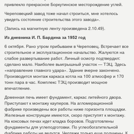
привлекло прекрасное Боркутинское месторождение углей.
Череповецкий завод тоже начал строиться, мне хотелось
увидеть состояние строительства этого завода».
(Запись на магнитную ленту произведена 2.10.49).
Из дневника И. П. Бардина за 1952 год
6 октября. Рано утром прибываем в Череповец. Встречает все
строительное и эксплуатационное начальство. Жалуются на
слабое развертывание работ. Личный осмотр подтвердил:
сделано мало. Наиболее выигрышный участок — ТЭЦ. Здесь
«направление главного удара». Здание вчерне закончено.
Производится монтаж каркаса котла на 100 атмосфер и 170
тонн пара в час. Комплекс ТЭЦ производит мощное
впечатление.
Доменная печь имеет фундамент, каркас литейного двора.
Приступают к монтажу кауперов. На агломерационной
фабрике произведены все работы ниже горизонта площадки.
Железные конструкции имеются, скоро приступят к монтажу.
На коксовых печах идет кладка боровов. Подготовлены
фундаменты для углеподготовки. По углеобогатительной
фабрике работы не ведутся. Чертежи только еще получены. К