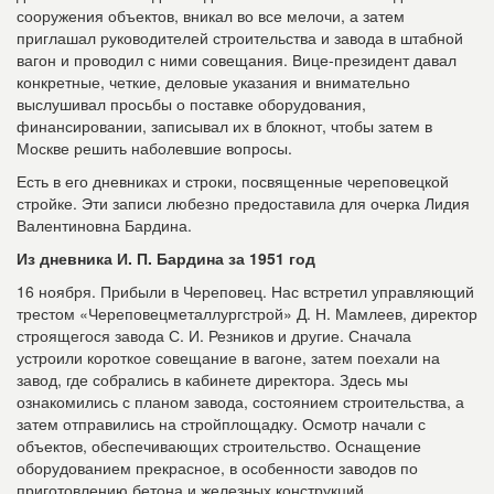
сооружения объектов, вникал во все мелочи, а затем
приглашал руководителей строительства и завода в штабной
вагон и проводил с ними совещания. Вице-президент давал
конкретные, четкие, деловые указания и внимательно
выслушивал просьбы о поставке оборудования,
финансировании, записывал их в блокнот, чтобы затем в
Москве решить наболевшие вопросы.
Есть в его дневниках и строки, посвященные череповецкой
стройке. Эти записи любезно предоставила для очерка Лидия
Валентиновна Бардина.
Из дневника И. П. Бардина за 1951 год
16 ноября. Прибыли в Череповец. Нас встретил управляющий
трестом «Череповецметаллургстрой» Д. Н. Мамлеев, директор
строящегося завода С. И. Резников и другие. Сначала
устроили короткое совещание в вагоне, затем поехали на
завод, где собрались в кабинете директора. Здесь мы
ознакомились с планом завода, состоянием строительства, а
затем отправились на стройплощадку. Осмотр начали с
объектов, обеспечивающих строительство. Оснащение
оборудованием прекрасное, в особенности заводов по
приготовлению бетона и железных конструкций.