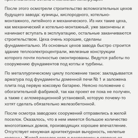
После этого осмотрели строительство вспомогательных цехов
будущего завода: кузницы, кислородного, котельно-
монтажного, литейного и механического. Из них такие цеха,
как механический и котельно-монтажный, уже закончены и
начинают вступать в эксплуатацию, остальные заканчиваются
строительством. Цеха очень хорошие, сделаны
фундаментально. Из основных цехов завода быстро строится
здание теплоэлектроцентрали, железные конструкции
которого почти полностью смонтированы. Ведутся работы по
сооружению фундаментов под котлы и турбины.
По металлургическому циклу положение такое: закладывается
арматура под фундаменты доменной печи № 1 и заложена
плита под первую коксовую батарею. Неясно положение с
обогатительной фабрикой, так как проект ее пока не получен,
а также с агломерационной установкой, которую почему-то
хотят сделать обязательно железобетонной.
После осмотра заводских сооружений отправились в жилой
поселок. Оказалось, что в нем имеется большое количество
многоэтажных домов, произво­дящих хорошее впечатление.
Отсутствует ненужная архитектурная вычурность, нелепые
колонны. Жилой поселок хотя и расположен в стороне от