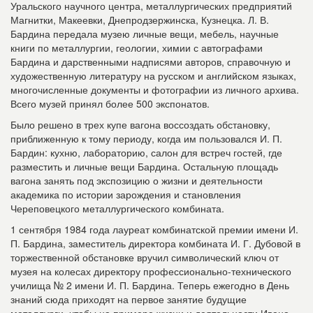
Уральского научного центра, металлургических предприятий
Магнитки, Макеевки, Днепродзержинска, Кузнецка. Л. В.
Бардина передала музею личные вещи, мебель, научные
книги по металлургии, геологии, химии с автографами
Бардина и дарственными надписями авторов, справочную и
художественную литературу на русском и английском языках,
многочисленные документы и фотографии из личного архива.
Всего музей принял более 500 экспонатов.
Было решено в трех купе вагона воссоздать обстановку,
приближенную к тому периоду, когда им пользовался И. П.
Бардин: кухню, лабораторию, салон для встреч гостей, где
разместить и личные вещи Бардина. Остальную площадь
вагона занять под экспозицию о жизни и деятельности
академика по истории зарождения и становления
Череповецкого металлургического комбината.
1 сентября 1984 года лауреат комбинатской премии имени И.
П. Бардина, заместитель директора комбината И. Г. Дубовой в
торжественной обстановке вручил символический ключ от
музея на колесах директору профессионально-технического
училища № 2 имени И. П. Бардина. Теперь ежегодно в День
знаний сюда приходят на первое занятие будущие