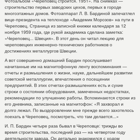
Фотоальбом «Череповец строится. 1951». На снимках —
строительство первых заводских цехов, первых в городе
многоэтажных домов. Фотоаппарат Л. В. Бардиной запечатлел
вице-президента на теплоходе «Академик Морозов» на пути в
Череповец. Страница из записной книжки календаря за 12
ноября 1959 года, где рукой академика сделана заметка:
«Череповец... Швеция». В этот день он читал лекцию для
череповецких инженерно-технических работников о
достижениях металлургов Швеции.
А вот совершенно домашний Бардин прослушивает
начитанные им на магнитофонную ленту воспоминания —
отчеты и размышления о жизни, науке, дальнейшем развитии
советской металлургии, впечатления о посещении
предприятий. В этих отчетах-размышлениях есть и сухие
строки о состоянии оборудования, замеченных недостатках,
рекомендации по улучшению работы. Вспоминаются строки из
его дневника, записанные на магнитофон: «Я захворал и
долго лежал. По выздоровлении мне прежде всего захотелось
поехать в Череповец, посмотреть, что там делается...»
И. П. Бардин четыре раза бывал в Череповце: трижды во
время строительства, последний раз — на четвертом году
деятельности завода. Он детально знакомился с ходом