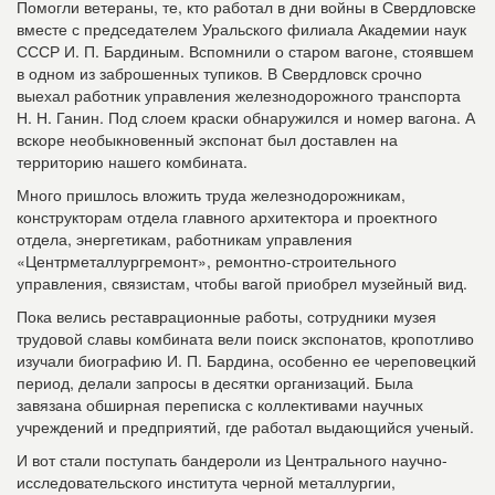
Помогли ветераны, те, кто работал в дни войны в Свердловске
вместе с председателем Уральского филиала Академии наук
СССР И. П. Бардиным. Вспомнили о старом вагоне, стоявшем
в одном из заброшенных тупиков. В Свердловск срочно
выехал работник управления железнодорожного транспорта
Н. Н. Ганин. Под слоем краски обнаружился и номер вагона. А
вскоре необыкновенный экспонат был доставлен на
территорию нашего комбината.
Много пришлось вложить труда железнодорожникам,
конструкторам отдела главного архитектора и проектного
отдела, энергетикам, работникам управления
«Центрметаллургремонт», ремонтно-строительного
управления, связистам, чтобы вагой приобрел музейный вид.
Пока велись реставрационные работы, сотрудники музея
трудовой славы комбината вели поиск экспонатов, кропотливо
изучали биографию И. П. Бардина, особенно ее череповецкий
период, делали запросы в десятки организаций. Была
завязана обширная переписка с коллективами научных
учреждений и предприятий, где работал выдающийся ученый.
И вот стали поступать бандероли из Центрального научно-
исследовательского института черной металлургии,