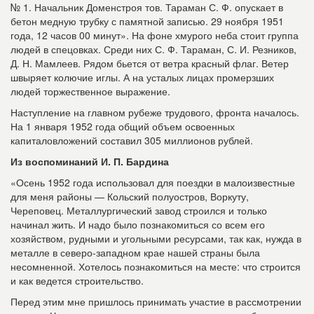
№ 1. Начальник Доменстроя тов. Тараман С. Ф. опускает в
бетон медную трубку с памятной записью. 29 ноября 1951
года, 12 часов 00 минут». На фоне хмурого неба стоит группа
людей в спецовках. Среди них С. Ф. Тараман, С. И. Резников,
Д. Н. Мамлеев. Рядом бьется от ветра красный флаг. Ветер
швыряет колючие иглы. А на усталых лицах промерзших
людей торжественное выражение.
Наступление на главном рубеже трудового, фронта началось.
На 1 января 1952 года общий объем освоенных
капиталовложений составил 305 миллионов рублей.
Из воспоминаний И. П. Бардина
«Осень 1952 года использовал для поездки в малоизвестные
для меня районы — Кольский полуостров, Воркуту,
Череповец. Металлургический завод строился и только
начинал жить. И надо было познакомиться со всем его
хозяйством, рудными и угольными ресурсами, так как, нужда в
металле в северо-западном крае нашей страны была
несомненной. Хотелось познакомиться на месте: что строится
и как ведется строительство.
Перед этим мне пришлось принимать участие в рассмотрении