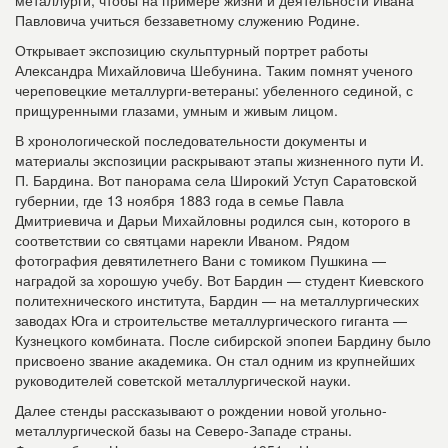
металлурги, чтобы на примере жизни и деятельности Ивана
Павловича учиться беззаветному служению Родине.
Открывает экспозицию скульптурный портрет работы
Александра Михайловича Шебунина. Таким помнят ученого
череповецкие металлурги-ветераны: убеленного сединой, с
прищуренными глазами, умным и живым лицом.
В хронологической последовательности документы и
материалы экспозиции раскрывают этапы жизненного пути И.
П. Бардина. Вот панорама села Широкий Уступ Саратовской
губернии, где 13 ноября 1883 года в семье Павла
Дмитриевича и Дарьи Михайловны родился сын, которого в
соответствии со святцами нарекли Иваном. Рядом
фотография девятилетнего Вани с томиком Пушкина —
наградой за хорошую учебу. Вот Бардин — студент Киевского
политехнического института, Бардин — на металлургических
заводах Юга и строительстве металлургического гиганта —
Кузнецкого комбината. После сибирской эпопеи Бардину было
присвоено звание академика. Он стал одним из крупнейших
руководителей советской металлургической науки.
Далее стенды рассказывают о рождении новой угольно-
металлургической базы на Северо-Западе страны.