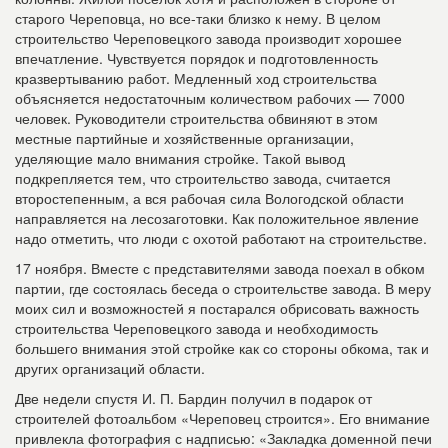
старого Че­реповца, но все-таки близко к нему. В целом
строительство Череповецкого завода производит хорошее
впечатление. Чувствуется порядок и подготовленность
кразвертыванию работ. Медленный ход стро­ительства
объясняется недостаточным количеством рабочих — 7000
человек. Руководители строительства обвиняют в этом
местные партийные и хозяйственные организации,
уделяющие мало внимания стройке. Такой вывод
подкрепляется тем, что строительство завода, считается
второстепенным, а вся рабочая сила Вологодской области
направляется на лесозаготовки. Как положительное явление
надо отметить, что люди с охотой работают на строительстве.
17 ноября. Вместе с представителями завода поехал в обком
партии, где состоялась беседа о строительстве завода. В меру
моих сил и возможностей я постарался обрисовать важность
строительства Череповецкого завода и необходимость
большего внимания этой стройке как со стороны обкома, так и
других организаций области.
Две недели спустя И. П. Бардин получил в подарок от
строителей фотоальбом «Череповец строится». Его внимание
привлекла фотография с надписью: «Закладка доменной печи