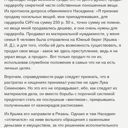
гардеробу секретной части собственные поношенные вещи.
Из протокола допроса обвиняемого Наседкина: «Я признаю
продажу носильных вещей, мне принадлежавших, для
гардероба СИЧ на сумму 230 р. 50 к., точно сумму не помню,
но вещи мной продавались дешево, и они очень нужны для
гардероба. Продавал из материальной нуждаемости, у меня
семья 6 человек была отправлена на Южный берег (Крыма -
И. Д.), и для того, чтобы ей дать возможность существовать, я
продал свои вещи - какое же здесь преступление, ведь я не
украл вещи, а продал». Вот только продал-то он их,
использовав служебное положение в самых что ни на есть
личных целях.
Впрочем, справедливости ради следует признать, что в
растратах и хищениях принимал участие не один Лука
Семенович. Но это его не оправдывает, ибо, как следует из
материалов дела, он вместо борьбы с порочной системой
предпочел стать ее послушным «винтиком», прикрывшись
полученными от казнокрадов расписками.
Из Крыма его направили в Рязань. Однако и там Наседкин
«отличился» на ниве вольного обращения с казенными
деньгами и имуществом, за что решением исполнительного