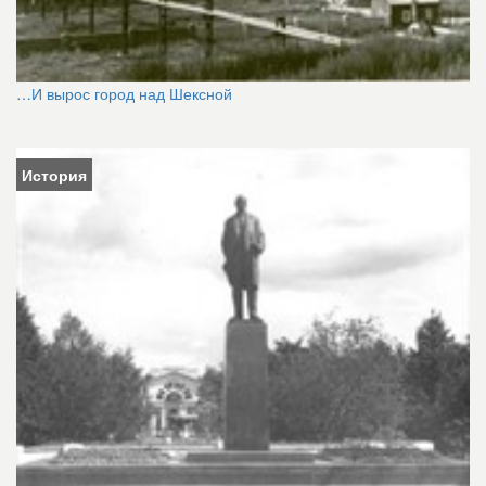
…И вырос город над Шексной
История