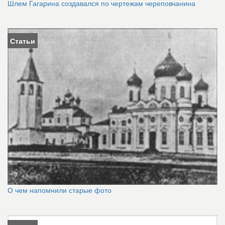
Шлем Гагарина создавался по чертежам череповчанина
Статьи
О чем напомнили старые фото