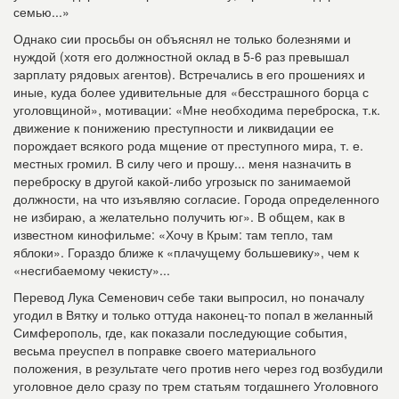
семью...»
Однако сии просьбы он объяснял не только болезнями и
нуждой (хотя его должностной оклад в 5-6 раз превышал
зарплату рядовых агентов). Встречались в его прошениях и
иные, куда более удивительные для «бесстрашного борца с
уголовщиной», мотивации: «Мне необходима переброска, т.к.
движение к понижению преступности и ликвидации ее
порождает всякого рода мщение от преступного мира, т. е.
местных громил. В силу чего и прошу... меня назначить в
переброску в другой какой-либо угрозыск по занимаемой
должности, на что изъявляю согласие. Города определенного
не избираю, а желательно получить юг». В общем, как в
известном кинофильме: «Хочу в Крым: там тепло, там
яблоки». Гораздо ближе к «плачущему большевику», чем к
«несгибаемому чекисту»...
Перевод Лука Семенович себе таки выпросил, но поначалу
угодил в Вятку и только оттуда наконец-то попал в желанный
Симферополь, где, как показали последующие события,
весьма преуспел в поправке своего материального
положения, в результате чего против него через год возбудили
уголовное дело сразу по трем статьям тогдашнего Уголовного