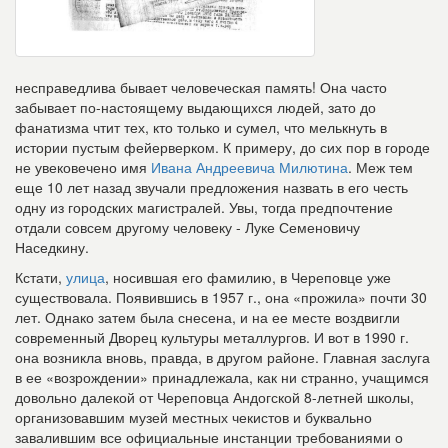
несправедлива бывает человеческая память! Она часто
забывает по-настоящему выдающихся людей, зато до
фанатизма чтит тех, кто только и сумел, что мелькнуть в
истории пустым фейерверком. К примеру, до сих пор в городе
не увековечено имя
Ивана Андреевича Милютина
. Меж тем
еще 10 лет назад звучали предложения назвать в его честь
одну из городских магистралей. Увы, тогда предпочтение
отдали совсем другому человеку - Луке Семеновичу
Наседкину.
Кстати,
улица
, носившая его фамилию, в Череповце уже
существовала. Появившись в 1957 г., она «прожила» почти 30
лет. Однако затем была снесена, и на ее месте воздвигли
современный Дворец культуры металлургов. И вот в 1990 г.
она возникла вновь, правда, в другом районе. Главная заслуга
в ее «возрождении» принадлежала, как ни странно, учащимся
довольно далекой от Череповца Андогской 8-летней школы,
организовавшим музей местных чекистов и буквально
завалившим все официальные инстанции требованиями о