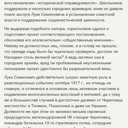
восстановлении «исторической справедливости». Школьников
поддержали и несколько городских краеведов, коим не давали
покоя заслуги Луки Семеновича в установлении советской
власти и поддержании социалистической законности.
Не выдержав подобного напора, горисполком сдался и
подготовил проект соответствующего постановления,
обосновав его исключительно «общественным мнением».
Никому из должностных лиц, похоже, и в голову не пришло,
что прежде надо было бы тщательно проверить: достоин ли
Наседкин столь великой чести? А ведь загляни они в
городские архивы, вряд ли пробиваемый неугомонными
пионерами проект удостоился бы разрешительной визы.
Лука Семенович действительно сыграл заметную роль в
революционных событиях октября 1917 г., но отнюдь не
главную, и отличился в основном лишь активным участием в
подавлении многочисленных восстаний и мятежей, да к тому
же в большинстве случаев в достаточно далеких от Череповца
местностях: в Тихвине, Пошехонье и даже на Украине.
Должности же при этом он занимал весьма скромные:
председатель железнодорожной ЧК станции Череповец,
командир батальона 10-го стрелкового полка, сотрудник