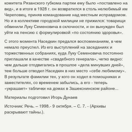
комитета Рязанского губкома партии ему было «поставлено на
вид», и в итоге в 1928 г. он возвратился в столь нелюбимый им
Череповец, приняв командование над местным исправдомом.
Но и в коллективе городской милиции не прижился: товарищи
обвинили Луку Семеновича в склочности, и он вынужден был
уйти на пенсию с формулировкой «по состоянию здоровья».
С этого момента Наседкин предался воспоминаниям, в чем
немало преуспел. Из его выступлений на заседаниях и
торжественных собраниях, куда Луку Семеновича постоянно
приглашали в качестве «свадебного генерала», четко видно:
чем дальше отодвигались в прошлое «дела минувших дней»,
тем больше отводил Наседкин в них место «себе любимому».
В результате фамилии тех, у кого он ходил в помощниках и
заместителях, со временем забылись, а его - теперь
«украшает» таблички на домах в Зашекснинском районе...
Материалы подготовил Игорь Дунаев
Источник: Речь. – 1998.- 9 октября. – С. 7. - (Архивы
раскрывают тайны.).