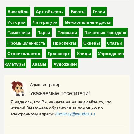
Ансамбли
Арт-объекты
Бюсты
Герои
История
Литература
Мемориальные доски
Памятники
Парки
Площади
Почетные граждане
Промышленность
Проспекты
Скверы
Статьи
Строительство
Транспорт
Улицы
Учреждения
культуры
Храмы
Художники
Администратор
Уважаемые посетители!
Я надеюсь, что Вы найдете на нашем сайте то, что
искали! Вы можете обратиться за помощью по
электронному адресу:
cherkray@yandex.ru
.