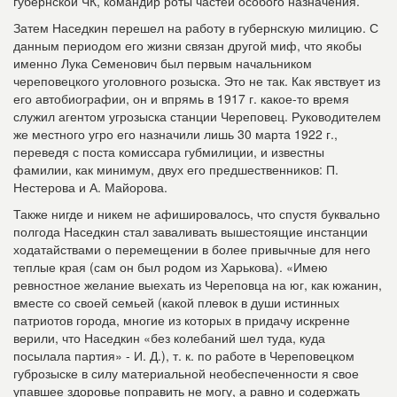
губернской ЧК, командир роты частей особого назначения.
Затем Наседкин перешел на работу в губернскую милицию. С
данным периодом его жизни связан другой миф, что якобы
именно Лука Семенович был первым начальником
череповецкого уголовного розыска. Это не так. Как явствует из
его автобиографии, он и впрямь в 1917 г. какое-то время
служил агентом угрозыска станции Череповец. Руководителем
же местного угро его назначили лишь 30 марта 1922 г.,
переведя с поста комиссара губмилиции, и известны
фамилии, как минимум, двух его предшественников: П.
Нестерова и А. Майорова.
Также нигде и никем не афишировалось, что спустя буквально
полгода Наседкин стал заваливать вышестоящие инстанции
ходатайствами о перемещении в более привычные для него
теплые края (сам он был родом из Харькова). «Имею
ревностное желание выехать из Череповца на юг, как южанин,
вместе со своей семьей (какой плевок в души истинных
патриотов города, многие из которых в придачу искренне
верили, что Наседкин «без колебаний шел туда, куда
посылала партия» - И. Д.), т. к. по работе в Череповецком
губрозыске в силу материальной необеспеченности я свое
упавшее здоровье поправить не могу, а равно и содержать