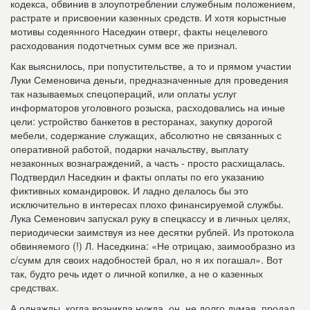
кодекса, обвинив в злоупотреблении служебным положением,
растрате и присвоении казенных средств. И хотя корыстные
мотивы содеянного Наседкин отверг, факты нецелевого
расходования подотчетных сумм все же признал.
Как выяснилось, при попустительстве, а то и прямом участии
Луки Семеновича деньги, предназначенные для проведения
так называемых спецопераций, или оплаты услуг
информаторов уголовного розыска, расходовались на иные
цели: устройство банкетов в ресторанах, закупку дорогой
мебели, содержание служащих, абсолютно не связанных с
оперативной работой, подарки начальству, выплату
незаконных вознаграждений, а часть - просто расхищалась.
Подтвердил Наседкин и факты оплаты по его указанию
фиктивных командировок. И ладно делалось бы это
исключительно в интересах плохо финансируемой службы.
Лука Семенович запускал руку в спецкассу и в личных целях,
периодически заимствуя из нее десятки рублей. Из протокола
обвиняемого (!) Л. Наседкина: «Не отрицаю, заимообразно из
с/сумм для своих надобностей брал, но я их погашал». Вот
так, будто речь идет о личной копилке, а не о казенных
средствах.
А однажды, когда возникла нужда, он, не долго думая, продал