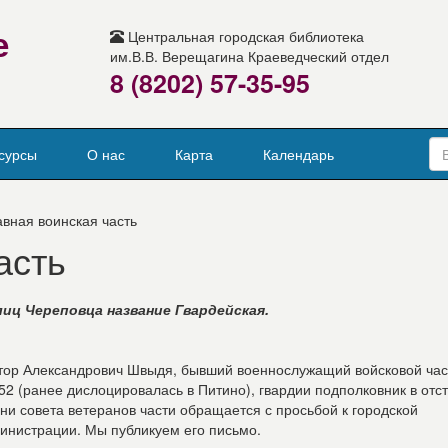
е
Центральная городская библиотека
им.В.В. Верещагина Краеведческий отдел
8 (8202) 57-35-95
сурсы
О нас
Карта
Календарь
авная воинская часть
асть
иц Череповца название Гвардейская.
тор Александрович Швыдя, бывший военнослужащий войсковой час
52 (ранее дислоцировалась в Питино), гвардии подполковник в отст
ни совета ветеранов части обращается с просьбой к городской
инистрации. Мы публикуем его письмо.