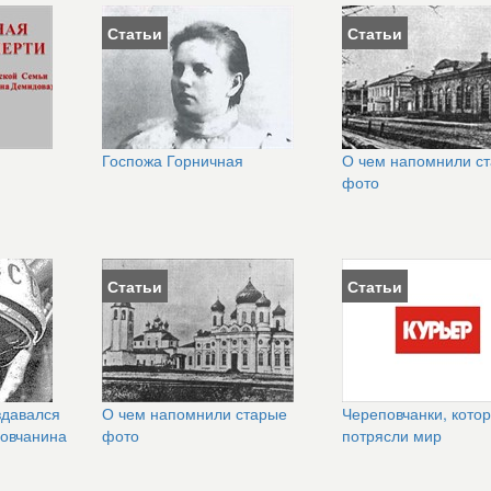
Статьи
Статьи
Госпожа Горничная
О чем напомнили с
фото
Статьи
Статьи
здавался
О чем напомнили старые
Череповчанки, кото
повчанина
фото
потрясли мир