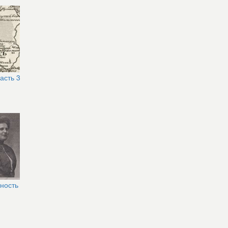
асть 3
ность