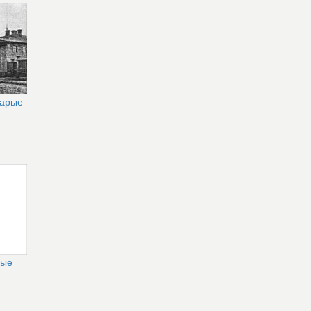
тарые
рые