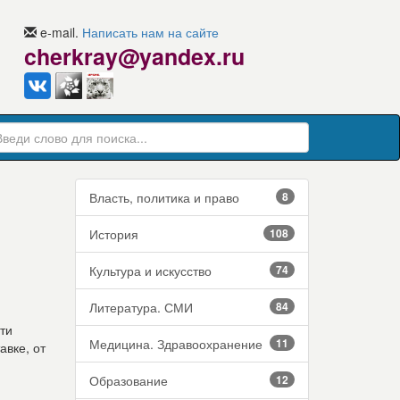
e-mail.
Написать нам на сайте
cherkray@yandex.ru
Власть, политика и право
8
История
108
Культура и искусство
74
Литература. СМИ
84
ти
Медицина. Здравоохранение
11
авке, от
Образование
12