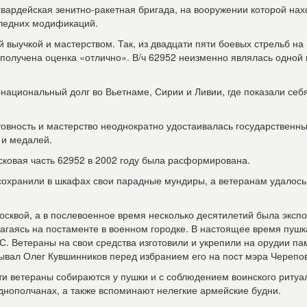
 гвардейская зенитно-ракетная бригада, на вооружении которой на
следних модификаций.
 выучкой и мастерством. Так, из двадцати пяти боевых стрельб на
получена оценка «отлично». В/ч 62952 неизменно являлась одной 
национальный долг во Вьетнаме, Сирии и Ливии, где показали себя
товность и мастерство неоднократно удостаивалась государственн
 и медалей.
ковая часть 62952 в 2002 году была расформирована.
сохранили в шкафах свои парадные мундиры, а ветеранам удалось
осквой, а в послевоенное время несколько десятилетий была эксп
агаясь на постаменте в военном городке. В настоящее время пушк
С. Ветераны на свои средства изготовили и укрепили на орудии п
рывал Олег Кувшинников перед избранием его на пост мэра Черепо
и ветераны собираются у пушки и с соблюдением воинского ритуа
однополчанах, а также вспоминают нелегкие армейские будни.