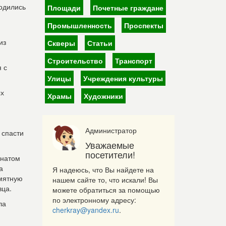
ходились
Площади
Почетные граждане
Промышленность
Проспекты
из
Скверы
Статьи
Строительство
Транспорт
 с
Улицы
Учреждения культуры
ых
Храмы
Художники
Администратор
 спасти
Уважаемые
посетители!
онатом
а
Я надеюсь, что Вы найдете на
амятную
нашем сайте то, что искали! Вы
вца.
можете обратиться за помощью
по электронному адресу:
ла
cherkray@yandex.ru
.