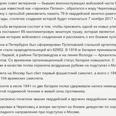
днях совет ветеранов — бывших военнослужащих войсковой части 
ьше известной как «гарнизон Питино», обратился к мэру Черепов
ину с просьбой увековечить память 79-й гвардейской зенитно-ракет
гады, столетие создания которой будет отмечаться 7 ноября 2017 г
сьба ветеранов состоит в том, чтобы присвоить одной из новых ули
на постамент 85-миллиметровую зенитную пушку, которая является
ам историю войскового соединения и рассказать о его боевом пути
нина в Петербурге был сформирован Путиловский стальной артилле
рея стала прародительницей в/ч 62952. В 1918-м батарея принимала
и Нарвой, в районе Петрозаводска и на линии Вологда — Архангель
нтов. Со временем организационный статус батареи повышался. С
е в качестве полка охраняла воздушные рубежи на подступах к Мо
ета на Москву был сбит первый фашистский самолет, а всего с 19
 104 вражеских самолета.
ронте в июле 1941-го две батареи полка сдерживали натиск немец
угой подвижной техники и живой силы противника.
присвоено почетное звание гвардейский и вручено гвардейское знам
ирован в Череповец и вскоре заступил на боевое дежурство по ох
падного направления при подступах к Москве.