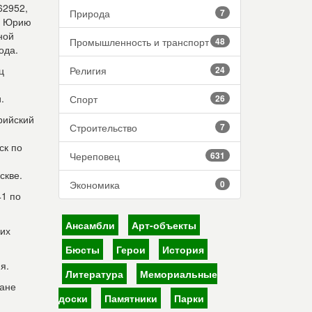
62952,
Природа
7
ца Юрию
ной
Промышленность и транспорт
48
ода.
ц
Религия
24
.
Спорт
26
рийский
Строительство
7
ск по
Череповец
631
скве.
Экономика
0
41 по
Ансамбли
Арт-объекты
ких
Бюсты
Герои
История
я.
Литература
Мемориальные
ране
доски
Памятники
Парки