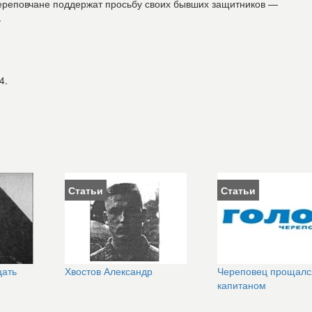
череповчане поддержат просьбу своих бывших защитников —
.
4.
Статьи
Статьи
цать
Хвостов Александр
Череповец прощалс
капитаном