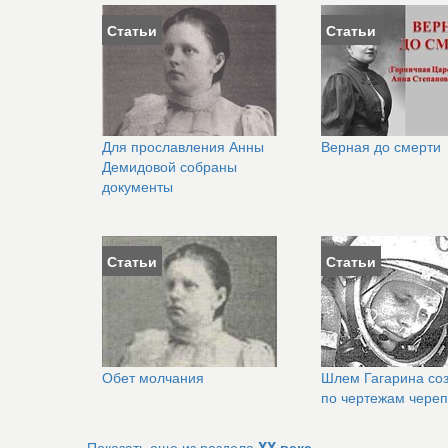
Статьи
Статьи
Для прославления Анны
Верная до смерти
Демидовой собраны
документы
Статьи
Статьи
Обет молчания
Шлем Гагарина со
по чертежам чере
Показать еще из раздела
XX века -