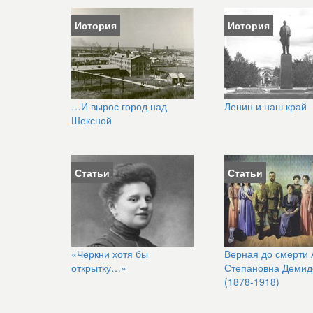
История
История
…И вырос город над
Ленин и наш край
Шексной
Статьи
Статьи
«Черкни хотя бы
Верная до смерти
открытку…»
Степановна Демид
(1878-1918)