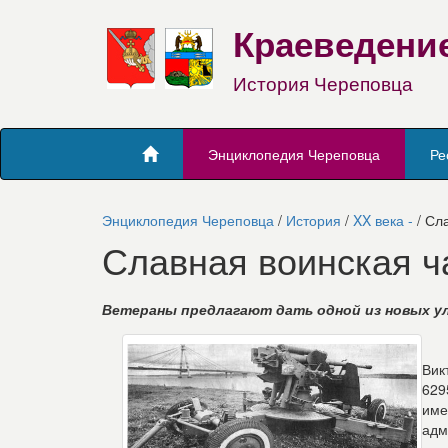
Краеведени
История Череповца
Энциклопедия Череповца
Ре
Энциклопедия Череповца
/
История
/
XX века -
/ Сл
Славная воинская ч
Ветераны предлагают дать одной из новых ул
Вик
629
име
адм