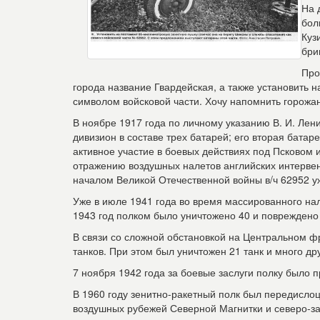
На 
бол
Куз
бри
Про
города название Гвардейская, а также установить 
символом войсковой части. Хочу напомнить горожан
В ноябре 1917 года по личному указанию В. И. Ле
дивизион в составе трех батарей; его вторая бата
активное участие в боевых действиях под Псковом 
отражению воздушных налетов английских интерве
началом Великой Отечественной войны в/ч 62952 уж
Уже в июле 1941 года во время массированного нал
1943 год полком было уничтожено 40 и повреждено
В связи со сложной обстановкой на Центральном ф
танков. При этом был уничтожен 21 танк и много др
7 ноября 1942 года за боевые заслуги полку было 
В 1960 году зенитно-ракетный полк был передислоц
воздушных рубежей Северной Магнитки и северо-за