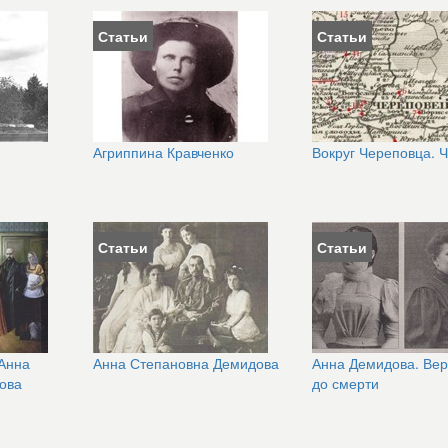
Статьи
Статьи
Агриппина Кравченко
Вокруг Череповца. Ч
Статьи
Статьи
 Анна
Анна Степановна Демидова
Анна Демидова. Вер
ова
до смерти