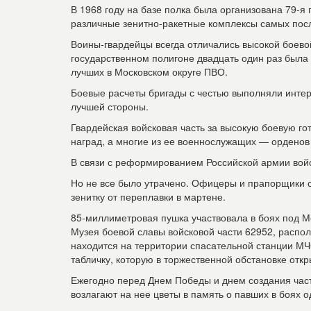
В 1968 году на базе полка была организована 79-я
различные зенитно-ракетные комплексы самых по
Воины-гвардейцы всегда отличались высокой боевой
государственном полигоне двадцать один раз была 
лучших в Московском округе ПВО.
Боевые расчеты бригады с честью выполняли интер
лучшей стороны.
Гвардейская войсковая часть за высокую боевую го
наград, а многие из ее военнослужащих — орденов
В связи с реформированием Российской армии войс
Но не все было утрачено. Офицеры и прапорщики 
зенитку от переплавки в мартене.
85-миллиметровая пушка участвовала в боях под М
Музея боевой славы войсковой части 62952, распол
находится на территории спасательной станции МЧ
табличку, которую в торжественной обстановке отк
Ежегодно перед Днем Победы и днем создания част
возлагают на нее цветы в память о павших в боях 