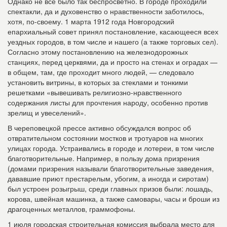
Однако не все было так беспросветно. В городе проходили
спектакли, да и духовенство о нравственности заботилось,
хотя, по-своему. 1 марта 1912 года Новгородский
епархиальный совет принял постановление, касающееся всех
уездных городов, в том числе и нашего (а также торговых сел).
Согласно этому постановлению на железнодорожных
станциях, перед церквями, да и просто на стенах и оградах —
в общем, там, где проходит много людей, — следовало
установить витрины, в которых за стеклами и тонкими
решетками «вывешивать религиозно-нравственного
содержания листы для прочтения народу, особенно против
зрелищ и увеселений».
В череповецкой прессе активно обсуждался вопрос об
отвратительном состоянии мостков и тротуаров на многих
улицах города. Устраивались в городе и лотереи, в том числе
благотворительные. Например, в пользу дома призрения
(домами призрения называли благотворительные заведения,
дававшие приют престарелым, убогим, а иногда и сиротам)
был устроен розыгрыш, среди главных призов были: лошадь,
корова, швейная машинка, а также самовары, часы и броши из
драгоценных металлов, граммофоны.
1 июля городская строительная комиссия выбрала место для