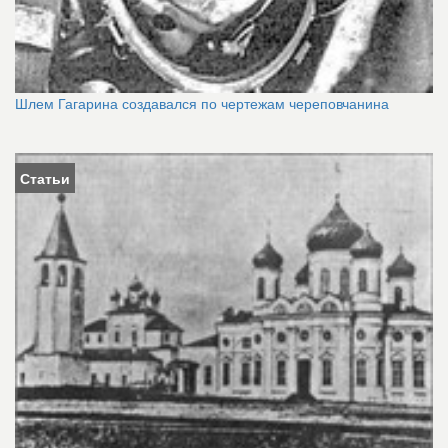
Шлем Гагарина создавался по чертежам череповчанина
Статьи