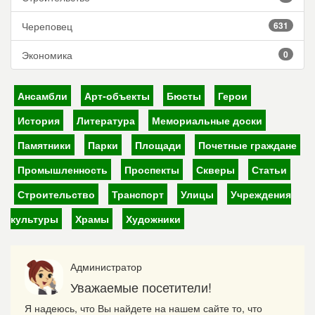
Череповец
631
Экономика
0
Ансамбли
Арт-объекты
Бюсты
Герои
История
Литература
Мемориальные доски
Памятники
Парки
Площади
Почетные граждане
Промышленность
Проспекты
Скверы
Статьи
Строительство
Транспорт
Улицы
Учреждения
культуры
Храмы
Художники
Администратор
Уважаемые посетители!
Я надеюсь, что Вы найдете на нашем сайте то, что