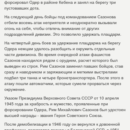
форсировал Одер в районе Кебена и занял на берегу три
пустовавших дота.
На следующий день бойцы под командованием Сазонова
отбили восемь атак неприятеля и неоднократно вызывали
огонь на себя, чтобы отвлечь внимание от других
подразделений дивизии. Это позволило удержать плацдарм.
На четвертый день боев за удержание плацдарма на берегу
Одера немцам удалось разобщить и окружить отдельные
части дивизиона. Во время очередной атаки фашистов
Сазонов находился рядом с орудием, расчет которого был
выведен из строя. Рим Сазонов заменил павших бойцов, став
сразу и наводчиком и заряжающим и меткими выстрелами
подбил три танка и четыре бронетранспортера. После этого в
атаку пошли автоматчики, которые сумели прорваться через
окружение.
Указом Президиума Верховного Совета СССР от 10 апреля
1945 года за храбрость и мужество, проявленные при
форсировании Одера, Рим Михайлович Сазонов был удостоен
высшей награды - звания Героя Советского Союза.
После демобилизации в 1946 году он вернулся к довоенной
профессии, возглавлял лесхозы в Белорусской ССР, в 1951