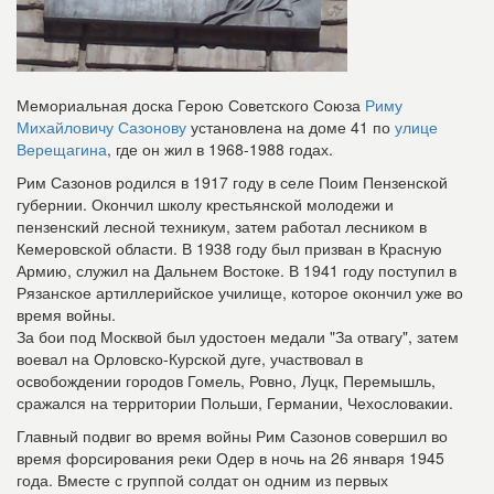
Мемориальная доска Герою Советского Союза
Риму
Михайловичу Сазонову
установлена на доме 41 по
улице
Верещагина
, где он жил в 1968-1988 годах.
Рим Сазонов родился в 1917 году в селе Поим Пензенской
губернии. Окончил школу крестьянской молодежи и
пензенский лесной техникум, затем работал лесником в
Кемеровской области. В 1938 году был призван в Красную
Армию, служил на Дальнем Востоке. В 1941 году поступил в
Рязанское артиллерийское училище, которое окончил уже во
время войны.
За бои под Москвой был удостоен медали "За отвагу", затем
воевал на Орловско-Курской дуге, участвовал в
освобождении городов Гомель, Ровно, Луцк, Перемышль,
сражался на территории Польши, Германии, Чехословакии.
Главный подвиг во время войны Рим Сазонов совершил во
время форсирования реки Одер в ночь на 26 января 1945
года. Вместе с группой солдат он одним из первых