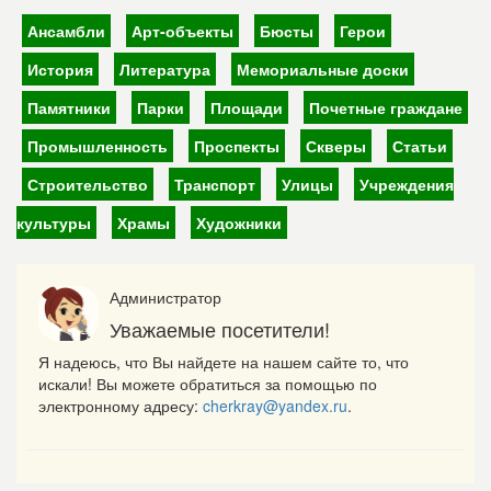
Ансамбли
Арт-объекты
Бюсты
Герои
История
Литература
Мемориальные доски
Памятники
Парки
Площади
Почетные граждане
Промышленность
Проспекты
Скверы
Статьи
Строительство
Транспорт
Улицы
Учреждения
культуры
Храмы
Художники
Администратор
Уважаемые посетители!
Я надеюсь, что Вы найдете на нашем сайте то, что
искали! Вы можете обратиться за помощью по
электронному адресу:
cherkray@yandex.ru
.