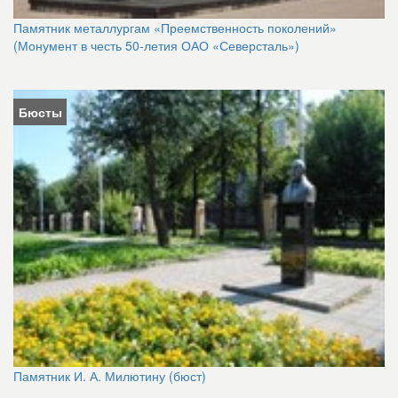
Памятник металлургам «Преемственность поколений»
(Монумент в честь 50-летия ОАО «Северсталь»)
Бюсты
Памятник И. А. Милютину (бюст)