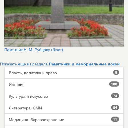
Памятник Н. М. Рубцову (бюст)
Показать еще из раздела
Памятники и мемориальные доски
Власть, политика и право
8
История
108
Культура и искусство
74
Литература. СМИ
84
Медицина. Здравоохранение
11