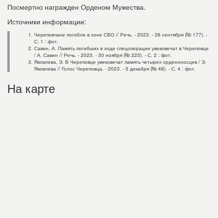
Посмертно награжден Орденом Мужества.
Источники информации:
Череповчане погибли в зоне СВО // Речь. - 2023. - 26 сентября (№ 177). -
С. 1 : фот.
Савин, А. Память погибших в ходе спецоперации увековечат в Череповце
/ А. Савин // Речь. - 2023. - 30 ноября (№ 223). - С. 2 : фот.
Яковлева, Э. В Череповце увековечат память четырех орденоносцев / Э.
Яковлева // Голос Череповца. - 2023. - 5 декабря (№ 48). - С. 4 : фот.
На карте