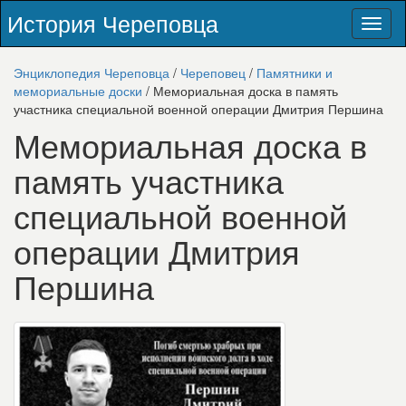
История Череповца
Toggl
naviga
Энциклопедия Череповца
/
Череповец
/
Памятники и
мемориальные доски
/ Мемориальная доска в память
участника специальной военной операции Дмитрия Першина
Мемориальная доска в
память участника
специальной военной
операции Дмитрия
Першина