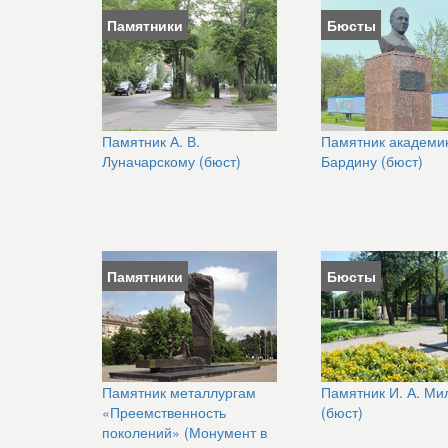
Памятники
Бюсты
Памятник А. В.
Памятник академик
Луначарскому (бюст)
Бардину (бюст)
Памятники
Бюсты
Памятник металлургам
Памятник И. А. Ми
«Преемственность
(бюст)
поколений» (Монумент в