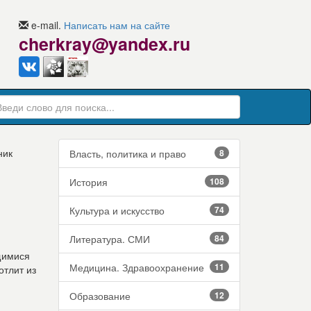
e-mail.
Написать нам на сайте
cherkray@yandex.ru
ник
Власть, политика и право
8
История
108
Культура и искусство
74
Литература. СМИ
84
щимися
Медицина. Здравоохранение
11
отлит из
Образование
12