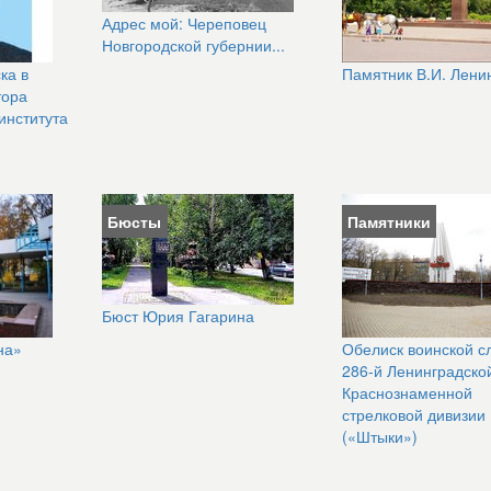
Адрес мой: Череповец
Новгородской губернии...
ка в
Памятник В.И. Лени
тора
института
Бюсты
Памятники
Бюст Юрия Гагарина
на»
Обелиск воинской с
286-й Ленинградско
Краснознаменной
стрелковой дивизии
(«Штыки»)