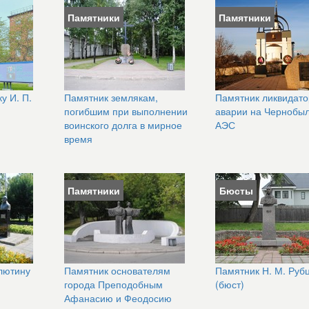
Памятники
Памятники
Памятник землякам,
Памятник ликвидат
у И. П.
погибшим при выполнении
аварии на Чернобы
воинского долга в мирное
АЭС
время
Памятники
Бюсты
лютину
Памятник основателям
Памятник Н. М. Руб
города Преподобным
(бюст)
Афанасию и Феодосию