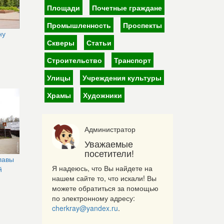
Площади
Почетные граждане
Промышленность
Проспекты
ну
Скверы
Статьи
Строительство
Транспорт
Улицы
Учреждения культуры
Храмы
Художники
Администратор
Уважаемые
посетители!
лавы
Я надеюсь, что Вы найдете на
й
нашем сайте то, что искали! Вы
можете обратиться за помощью
по электронному адресу:
cherkray@yandex.ru
.