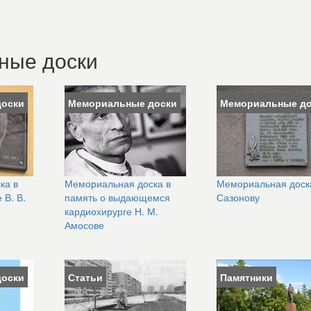
ные доски
доски
Мемориальные доски
Мемориальные до
ка в
Мемориальная доска в
Мемориальная доск
 В. В.
память о выдающемся
Сазонову
кардиохирурге Н. М.
Амосове
доски
Статьи
Памятники