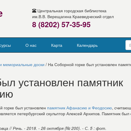
е
Центральная городская библиотека
им.В.В. Верещагина Краеведческий отдел
8 (8202) 57-35-95
сурсы
О нас
Карта
Календарь
и мемориальные доски
/ На Соборной горке был установлен памят
был установлен памятник
сию
ой горке был установлен
памятник Афанасию и Феодосию
, считаю
вляется петербургский скульптор Алексей Архипов. Памятник был 
// Речь. - 2018. - 26 октября (№ 200). - С. 5 : фот.