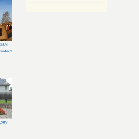
орам
льской
цову