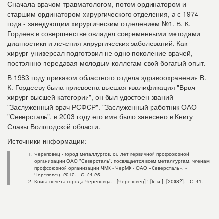
Сначала врачом-травматологом, потом ординатором и
старшим ординатором хирургического отделения, а с 1974
года - заведующим хирургическим отделением №1. В. К.
Гордеев в совершенстве овладел современными методами
диагностики и лечения хирургических заболеваний. Как
хирург-универсал подготовил не одно поколение врачей,
постоянно передавая молодым коллегам свой богатый опыт.
В 1983 году приказом областного отдела здравоохранения В.
К. Гордееву была присвоена высшая квалификация "Врач-
хирург высшей категории", он был удостоен званий
"Заслуженный врач РСФСР", "Заслуженный работник ОАО
"Северсталь", в 2003 году его имя было занесено в Книгу
Славы Вологодской области.
Источники информации:
Череповец - город металлургов: 60 лет первичной профсоюзной
организации ОАО "Северсталь": посвящается всем металлургам. членам
профсоюзной организации ЧМК - ЧерМК - ОАО «Северсталь». -
Череповец, 2012. - С. 24-25.
Книга почета города Череповца. - [Череповец] : [б. и.], [2008?]. - С. 41.