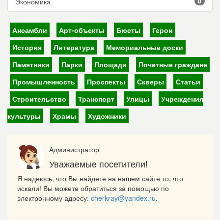
Экономика
0
Ансамбли
Арт-объекты
Бюсты
Герои
История
Литература
Мемориальные доски
Памятники
Парки
Площади
Почетные граждане
Промышленность
Проспекты
Скверы
Статьи
Строительство
Транспорт
Улицы
Учреждения
культуры
Храмы
Художники
Администратор
Уважаемые посетители!
Я надеюсь, что Вы найдете на нашем сайте то, что
искали! Вы можете обратиться за помощью по
электронному адресу:
cherkray@yandex.ru
.