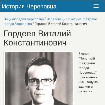
История Череповца
Toggl
naviga
Энциклопедия Череповца
/
Череповец
/
Почетные граждане
города Череповца
/ Гордеев Виталий Константинович
Гордеев Виталий
Константинович
Звание
"Почетный
гражданин
города
Череповца"
присвоено в
2001 году за
заслуги в
развитии