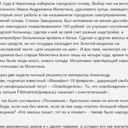
1 года в Череповце избирали городского голову. Выбор пал на мол
ргичного Ивана Андреевича Милютина, удачливого купца, имевшег
оторый опыт работы в так называемом городском самоуправлении.
жний голова, Степан Заводчиков, был человеком не менее достой
ме ежегодного пожертвованияпо 100 рублей, он улучшил состояни
одской больницы, сделав к ней за свой счет разные надстройки, а
жеприобрел больничные кровати и белье. Сделал и другие взносы и
ных средств, за что государь наградил его Золотой медалью на
ниславской ленте «для ношения на шее». И все-таки, несмотря на т
одчиков был старше Милютина всего лишь на четыре года, время е
ны были люди иного, нового склада. Интуитивно чувствующий нар
голосовал за Милютина.
ерез две недели полный решимости император Александр
ркви, подписал известный «Манифест 19 февраля», дарующий своб
чил неофициальный титул – «Освободитель». То, что освобождение
а латыни Februarius(февраль) означает «очистительный».
так было составлено «Положение». Крестьяне никак не могли поня
бода, если она без земли, если за нее надо платить большой обро
ещиков? «Кто законы пишет, тот их и ломает» - таково было народ
и деревянных домов и с двумя лавками, а оставил его как значит