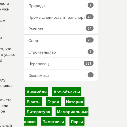
одого
Природа
7
о уже
Промышленность и транспорт
48
ным.
е
Религия
24
з
Спорт
26
о, что
Строительство
7
го ушло.
од
Череповец
631
Экономика
0
оду
 пришло
Ансамбли
Арт-объекты
ть его
Бюсты
Герои
История
к или
ное
Литература
Мемориальные
доски
Памятники
Парки
ельный