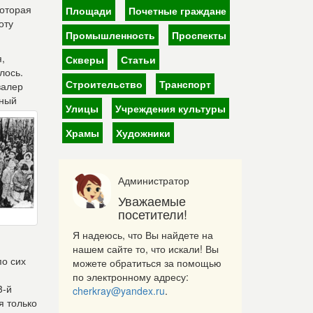
которая
Площади
Почетные граждане
оту
Промышленность
Проспекты
,
Скверы
Статьи
лось.
Строительство
Транспорт
валер
нный
Улицы
Учреждения культуры
Храмы
Художники
Администратор
Уважаемые
посетители!
Я надеюсь, что Вы найдете на
нашем сайте то, что искали! Вы
по сих
можете обратиться за помощью
по электронному адресу:
3-й
cherkray@yandex.ru
.
я только