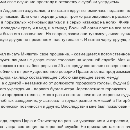
ми свое служение престолу и отечеству с сугубым усердием».
н Андреевич задумался, и не кстати вдруг вспомнилась недавняя в
упчиками. Шли они посреди улицы, громко разговаривая, в распах
, в порыжелых котиковых шапках и в серых катанках на ногах. Жили
 попадали сразу и в чад, и в смрад. Большой орган поет на все зав
и было его назначение. На вопрос, зачем они тут живут, лихие купч
акую другую не променяем, нас тут знают». И выпив чарку-другую,
жал писать Милютин свое прошение, - совмещается потомственное
получен лицами не дворянского сословия на коронной службе. Моя ж
ородского головы беспрерывно 25 лет сряду составляет совершенно
ва облечен в преимущественное доверие Правительства пред земск
ндира как лицо составляющее собою связующее звено между
а с другой - независимо от должности городского головы, будучи 25
ого учреждения - первого бургомистра Череповецкого городского
ти городского головы, много раз я состоял почетным мировым судь
ебных заведениях, участвовал в трудах разных комиссий в Петерб
о воинской повинности и других. Впоследствии мне был пожалован 
года, служа Царю и Отечеству по разным учреждениям и отраслям,
ат лица, состоящие на коронной службе. Но признания такого знач