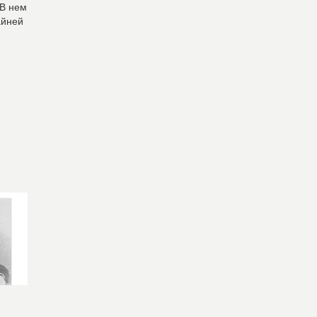
 В нем
айней