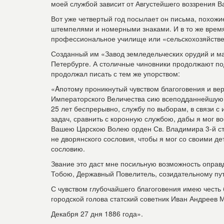
моей службой зависит от Августейшего воззрения В
Вот уже четвертый год посылает он письма, похожи
штемпелями и номерными знаками. И в то же время
профессиональное училище или «сельскохозяйстве
Созданный им «Завод земледельческих орудий и ма
Петербурге. А столичные чиновники продолжают по
продолжал писать с тем же упорством:
«Aпотому проникнутый чувством благоговения и ве
Императорского Величества сию всеподданнейшую 
25 лет беспрерывно, службу по выборам, в связи 
задач, сравнить с коронную службою, дабы я мог 
Вашею Царскою Волею орден Св. Владимира 3-й сте
не дворянского сословия, чтобы я мог со своими д
сословию.
Звание это даст мне посильную возможность оправ
Тобою, Державный Повелитель, созидательному пути
С чувством глубочайшего благоговения имею чест
городской голова статский советник Иван Андреев 
Декабря 27 дня 1886 года».