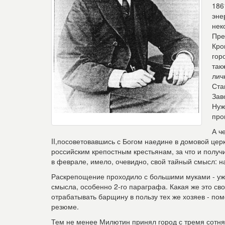
186
эне
нек
Пре
Кро
гор
так
лич
Ста
Зав
Нуж
про
А ч
II,посоветовавшись с Богом наедине в домовой це
российским крепостным крестьянам, за что и полу
в феврале, имело, очевидно, свой тайный смысл: н
Раскрепощение проходило с большими муками - уж 
смысла, особенно 2-го параграфа. Какая же это сво
отрабатывать барщину в пользу тех же хозяев - пом
резюме.
Тем не менее Милютин принял город с тремя сотням