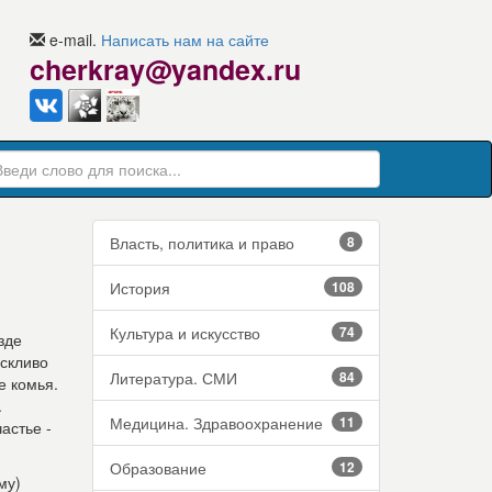
e-mail.
Написать нам на сайте
cherkray@yandex.ru
Власть, политика и право
8
История
108
Культура и искусство
74
зде
оскливо
Литература. СМИ
84
е комья.
.
Медицина. Здравоохранение
11
астье -
Образование
12
му)