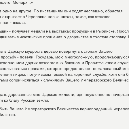
ашего, Монарх...»
е одно на другое. По инстанциям они ходят неспешно, обрастая
 открывает в Череповце новые школы, такие, как женское
нная» школа.
шин» получает медали на выставках продукции в Рыбинске, Яросл
дшивать милютинские прошения о дворянстве в толстую стопочку. 
ры в Царскую мудрость дерзаю повергнуть к стопам Вашего
просьбу - повели, Государь, мою многосложную, продолжающуюс
с исполнением других возлагаемых Законом и Правительством служ
воспользоваться правами, которые предоставляет пожалованный мн
пени лицам, получившим таковой на коронной службе, хотя они б
етьми сопричислиться к служилому Вашего Императорского Величес
дать дарованные мне Царские милости, идя неуклонно по начерта
 ко благу Русской земли.
ь быть Вашего Императорского Величества верноподданный черепо
Милютин.