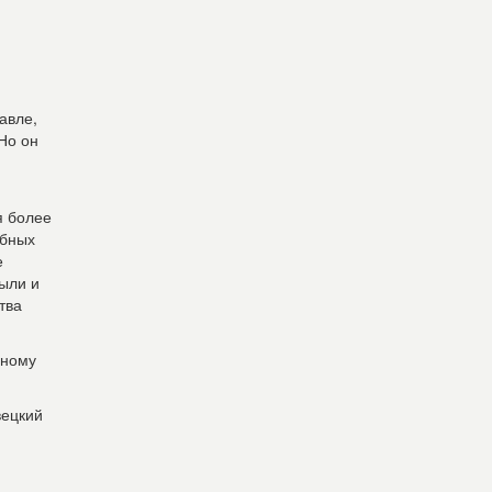
авле,
Но он
я более
ебных
е
ыли и
тва
нному
вецкий