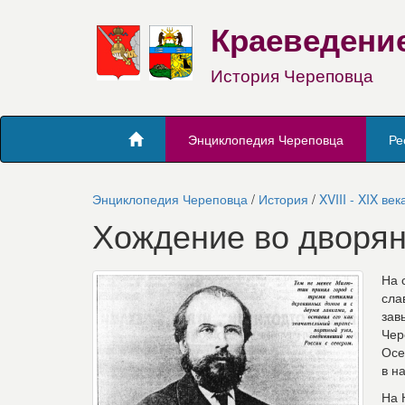
Краеведени
История Череповца
Энциклопедия Череповца
Ре
Энциклопедия Череповца
/
История
/
XVIII - XIX век
Хождение во дворян
На 
сла
зав
Чер
Осе
в н
На 