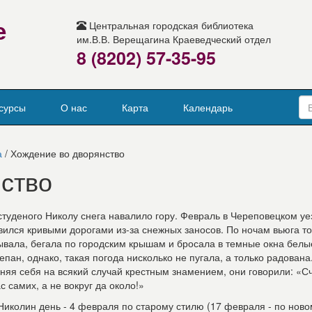
е
Центральная городская библиотека
им.В.В. Верещагина Краеведческий отдел
8 (8202) 57-35-95
сурсы
О нас
Карта
Календарь
а
/ Хождение во дворянство
ство
студеного Николу снега навалило гору. Февраль в Череповецком уе
вился кривыми дорогами из-за снежных заносов. По ночам вьюга т
ывала, бегала по городским крышам и бросала в темные окна белы
епан, однако, такая погода нисколько не пугала, а только радована
няя себя на всякий случай крестным знамением, они говорили: «Сч
ас самих, а не вокруг да около!»
Николин день - 4 февраля по старому стилю (17 февраля - по ново