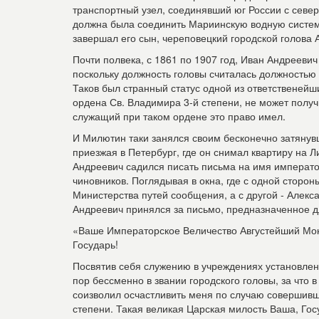
транспортный узел, соединявший юг России с север
должна была соединить Мариинскую водную систему
завершал его сын, череповецкий городской голова
Почти полвека, с 1861 по 1907 год, Иван Андрееви
поскольку должность головы считалась должностью 
Таков был странный статус одной из ответственейш
ордена Св. Владимира 3-й степени, не может получ
служащий при таком ордене это право имел.
И Милютин таки занялся своим бесконечно затянув
приезжая в Петербург, где он снимал квартиру на Л
Андреевич садился писать письма на имя императо
чиновников. Поглядывая в окна, где с одной сторон
Министерства путей сообщения, а с другой - Алекс
Андреевич принялся за письмо, предназначенное д
«Ваше Императорское Величество Августейший Мо
Государь!
Посвятив себя служению в учреждениях установлен
пор бессменно в звании городского головы, за что
соизволил осчастливить меня по случаю совершив
степени. Такая великая Царская милость Ваша, Гос