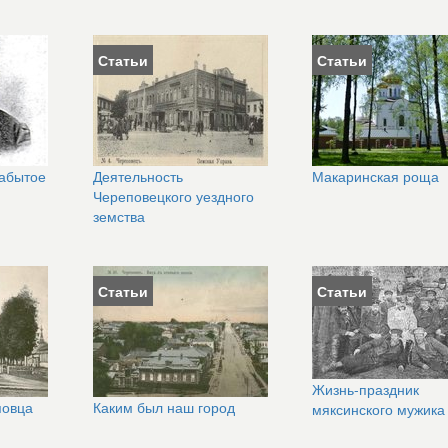
Статьи
Статьи
абытое
Деятельность
Макаринская роща
Череповецкого уездного
земства
Статьи
Статьи
Жизнь-праздник
повца
Каким был наш город
мяксинского мужика