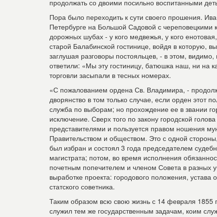
продолжать со двоими посильно воспитанными деть
Пора было переходить к сути своего прошения. Ива
Петербурге на Большой Садовой с череповецкими к
дорожных шубах - у кого медвежья, у кого енотовая
старой Балабинской гостинице, войдя в которую, вы
заглушая разговоры постояльцев, - в этом, видимо, 
ответили: «Мы эту гостиницу, батюшка наш, ни на к
торговли засыпали в тесных номерах.
«С пожалованием ордена Св. Владимира, - продол
дворянство в том только случае, если орден этот 
служба по выборам; но прохождение ее в звании г
исключение. Сверх того по закону городской голо
представителями и пользуется правом ношения му
Правительством и обществом. Это с одной стороны, 
был избран и состоял 3 года председателем судебн
магистрата; потом, во время исполнения обязаннос
почетным попечителем и членом Совета в разных уч
выработке проекта: городового положения, устава 
статского советника.
Таким образом всю свою жизнь с 14 февраля 1855 
служил тем же государственным задачам, коим служ