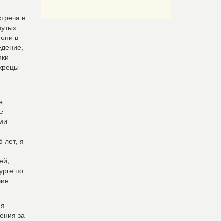
стреча в
нутых
 они в
едение,
ики
 жрецы
е
е
ими
 лет, я
ей,
урге по
чин
 я
ения за