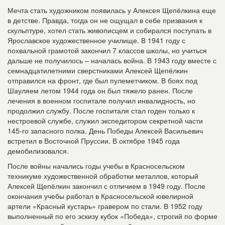
Мечта стать художником появилась у Алексея Щепёлкина еще
в детстве. Правда, тогда он не ощущал в себе призвания к
скульптуре, хотел стать живописцем и собирался поступать в
Ярославское художественное училище. В 1941 году с
похвальной грамотой закончил 7 классов школы, но учиться
дальше не получилось – началась война. В 1943 году вместе с
семнадцатилетними сверстниками Алексей Щепёлкин
отправился на фронт, где был пулеметчиком. В боях под
Шауляем летом 1944 года он был тяжело ранен. После
лечения в военном госпитале получил инвалидность, но
продолжил службу. После госпиталя стал годен только к
нестроевой службе, служил экспедитором секретной части
145-го запасного полка. День Победы Алексей Васильевич
встретил в Восточной Пруссии. В октябре 1945 года
демобилизовался.
После войны начались годы учебы в Красносельском
техникуме художественной обработки металлов, который
Алексей Щепёлкин закончил с отличием в 1949 году. После
окончания учебы работал в Красносельской ювелирной
артели «Красный кустарь» гравером по стали. В 1952 году
выполненный по его эскизу кубок «Победа», строгий по форме