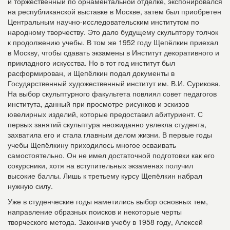
и торжественный по орнаментальной отделке, экспонировался
на республиканской выставке в Москве, затем был приобретен
Центральным научно-исследовательским институтом по
народному творчеству. Это дало будущему скульптору толчок
к продолжению учебы. В том же 1952 году Щепёлкин приехал
в Москву, чтобы сдавать экзамены в Институт декоративного и
прикладного искусства. Но в тот год институт был
расформирован, и Щепёлкин подал документы в
Государственный художественный институт им. В.И. Сурикова.
На выбор скульптурного факультета повлиял совет педагогов
института, данный при просмотре рисунков и эскизов
ювелирных изделий, которые предоставил абитуриент. С
первых занятий скульптура неожиданно увлекла студента,
захватила его и стала главным делом жизни. В первые годы
учебы Щепёлкину приходилось многое осваивать
самостоятельно. Он не имел достаточной подготовки как его
сокурсники, хотя на вступительных экзаменах получил
высокие баллы. Лишь к третьему курсу Щепёлкин набрал
нужную силу.
Уже в студенческие годы наметились выбор основных тем,
направление образных поисков и некоторые черты
творческого метода. Закончив учебу в 1958 году, Алексей