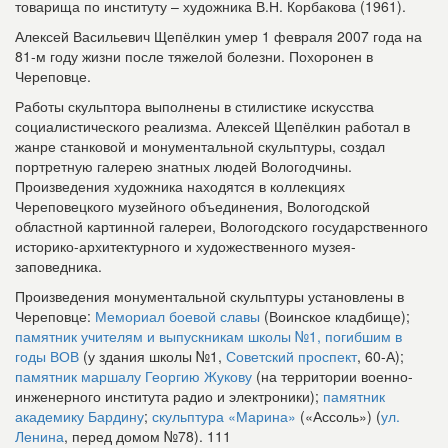
товарища по институту – художника В.Н. Корбакова (1961).
Алексей Васильевич Щепёлкин умер 1 февраля 2007 года на
81-м году жизни после тяжелой болезни. Похоронен в
Череповце.
Работы скульптора выполнены в стилистике искусства
социалистического реализма. Алексей Щепёлкин работал в
жанре станковой и монументальной скульптуры, создал
портретную галерею знатных людей Вологодчины.
Произведения художника находятся в коллекциях
Череповецкого музейного объединения, Вологодской
областной картинной галереи, Вологодского государственного
историко-архитектурного и художественного музея-
заповедника.
Произведения монументальной скульптуры установлены в
Череповце:
Мемориал боевой славы
(Воинское кладбище);
памятник учителям и выпускникам школы №1, погибшим в
годы ВОВ
(у здания школы №1,
Советский проспект
, 60-А);
памятник маршалу Георгию Жукову
(на территории военно-
инженерного института радио и электроники);
памятник
академику Бардину
;
скульптура «Марина»
(«Ассоль») (
ул.
Ленина
, перед домом №78).
111