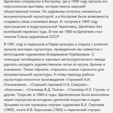
Щепёлкин отправился в Кострому, где в 1959 году прошла его
персональная выставка, которая имела широкий
общественный отклик. Но художнику хотелось заниматься
монументальной скульптурой, а в Костроме была возможность
создавать лишь станковые вещи. И, получив в 1960 году
приглашение в индустриальный Череповец, Щепёлкин без
колебаний переехал туда. В том же 1960-м Щепёлкин стал
членом Союза художников СССР.
В 1961 году в павильоне в Парке культуры и отдыха с успехом
прошла выставка скульптора, проведенная им совместно с
вологодским художником Владимиром Корбаковым. С
помощью литейщиков и горновых металлургического завода
удалось наладить художественное литье из чугуна, бронзы и
алюминия. Таким образом, открылись новые горизонты для
монументальной скульптуры. К этому периоду работы
скульптора относятся произведения «Горновой А.И.
Ольховников», «Старший горновой Н.А. Самухин»,
«Коксохим», «Сталевар В.Д. Попов», «Сталевар И.Л. Глухов» и
другие. Тогда же, в 1960-е годы, Щепёлкиным была выполнена
серия портретов вологодских деятелей искусства и науки.
Лучшими из них признаны портрет художника В.А. Сергеева
(1965), поэта В.В. Коротаева (1963) и лирический портрет