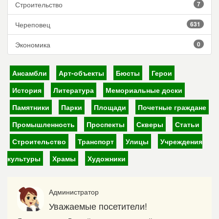
Строительство
7
Череповец
631
Экономика
0
Ансамбли
Арт-объекты
Бюсты
Герои
История
Литература
Мемориальные доски
Памятники
Парки
Площади
Почетные граждане
Промышленность
Проспекты
Скверы
Статьи
Строительство
Транспорт
Улицы
Учреждения
культуры
Храмы
Художники
Администратор
Уважаемые посетители!