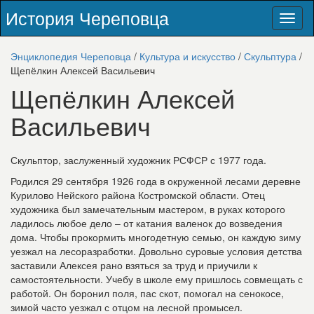
История Череповца
Toggl
naviga
Энциклопедия Череповца
/
Культура и искусство
/
Скульптура
/
Щепёлкин Алексей Васильевич
Щепёлкин Алексей
Васильевич
Скульптор, заслуженный художник РСФСР с 1977 года.
Родился 29 сентября 1926 года в окруженной лесами деревне
Курилово Нейского района Костромской области. Отец
художника был замечательным мастером, в руках которого
ладилось любое дело – от катания валенок до возведения
дома. Чтобы прокормить многодетную семью, он каждую зиму
уезжал на лесоразработки. Довольно суровые условия детства
заставили Алексея рано взяться за труд и приучили к
самостоятельности. Учебу в школе ему пришлось совмещать с
работой. Он боронил поля, пас скот, помогал на сенокосе,
зимой часто уезжал с отцом на лесной промысел.