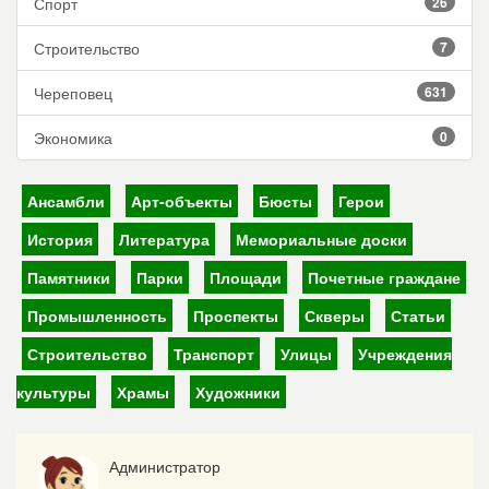
Спорт
26
Строительство
7
Череповец
631
Экономика
0
Ансамбли
Арт-объекты
Бюсты
Герои
История
Литература
Мемориальные доски
Памятники
Парки
Площади
Почетные граждане
Промышленность
Проспекты
Скверы
Статьи
Строительство
Транспорт
Улицы
Учреждения
культуры
Храмы
Художники
Администратор