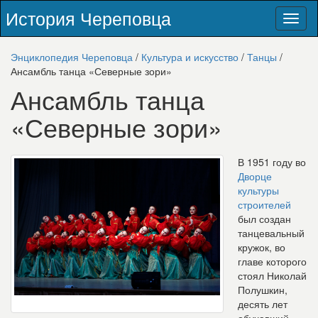
История Череповца
Toggl
naviga
Энциклопедия Череповца
/
Культура и искусство
/
Танцы
/
Ансамбль танца «Северные зори»
Ансамбль танца
«Северные зори»
В 1951 году во
Дворце
культуры
строителей
был создан
танцевальный
кружок, во
главе которого
стоял Николай
Полушкин,
десять лет