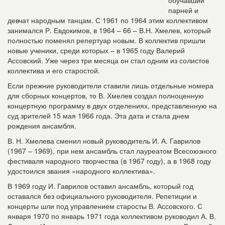
обучавший
парней и
девчат народным танцам. С 1961 по 1964 этим коллективом
занимался Р. Евдокимов, в 1964 – 66 – В.Н. Хмелев, который
полностью поменял репертуар новым. В коллектив пришли
новые ученики, среди которых – в 1965 году Валерий
Ассовский. Уже через три месяца он стал одним из солистов
коллектива и его старостой.
Если прежние руководители ставили лишь отдельные номера
для сборных концертов, то В. Хмелев создал полноценную
концертную программу в двух отделениях, представленную на
суд зрителей 15 мая 1966 года. Эта дата и стала днем
рождения ансамбля.
В. Н. Хмелева сменил новый руководитель И. А. Гаврилов
(1967 – 1969), при нем ансамбль стал лауреатом Всесоюзного
фестиваля народного творчества (в 1967 году), а в 1968 году
удостоился звания «народного коллектива».
В 1969 году И. Гаврилов оставил ансамбль, который год
оставался без официального руководителя. Репетиции и
концерты шли под управлением старосты В. Ассовского. С
января 1970 по январь 1971 года коллективом руководил А. В.