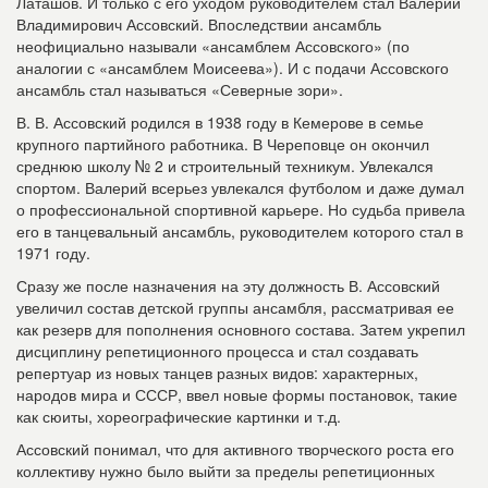
Латашов. И только с его уходом руководителем стал Валерий
Владимирович Ассовский. Впоследствии ансамбль
неофициально называли «ансамблем Ассовского» (по
аналогии с «ансамблем Моисеева»). И с подачи Ассовского
ансамбль стал называться «Северные зори».
В. В. Ассовский родился в 1938 году в Кемерове в семье
крупного партийного работника. В Череповце он окончил
среднюю школу № 2 и строительный техникум. Увлекался
спортом. Валерий всерьез увлекался футболом и даже думал
о профессиональной спортивной карьере. Но судьба привела
его в танцевальный ансамбль, руководителем которого стал в
1971 году.
Сразу же после назначения на эту должность В. Ассовский
увеличил состав детской группы ансамбля, рассматривая ее
как резерв для пополнения основного состава. Затем укрепил
дисциплину репетиционного процесса и стал создавать
репертуар из новых танцев разных видов: характерных,
народов мира и СССР, ввел новые формы постановок, такие
как сюиты, хореографические картинки и т.д.
Ассовский понимал, что для активного творческого роста его
коллективу нужно было выйти за пределы репетиционных