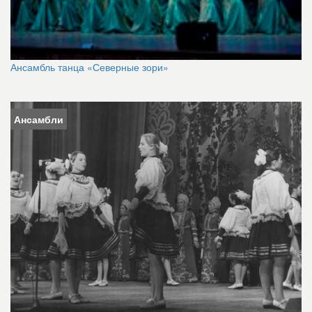
Ансамбль танца «Северные зори»
Ансамбли