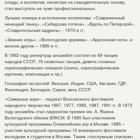
плоды, и коллектив, несмотря на самодеятельную основу,
стал выступать не хуже профессиональных.
Лучшие номера в исполнении коллектива: «Современный
ненецкий танец», «Сибирская потеха», «Вдоль по Питерской»,
«Ставропольская кадриль» - 1970-е гг.
«Зимние игры», «Вологодские кружева», «Арагонская хота» и
многие другие – 1980-е гг.
В 1992 году репертуар ансамбля состоял из 49 танцев
народов СССР, 19 сюжетных танцев, девяти сложных
хореографических номеров (сюиты, хореографические
картинки, композиции и пр.)
География гастролей: Венгрия, Индия, США, Австрия, ГДР,
Финляндия, Болгария, Сирия, весь СССР.
«Северные зори» - лауреат Всесоюзного фестиваля
народного творчества 1967, 1977, 1985, 1987, 1991 гг. В 1973
году ансамбль стал лауреатом премии им. А. Яшина
Вологодского обкома ВЛКСМ. В 1980 был участником
культурной программы Олимпийских игр в Москве. 1985 –
участник культурной программы 12 всемирного фестиваля
молодежи и студентов в Москве. Таким «послужным списком»