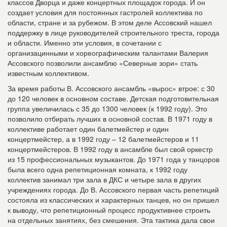
классов Дворца и даже концертных площадок города. И он
создает условия для постоянных гастролей коллектива по
области, стране и за рубежом. В этом деле Ассовский нашел
поддержку в лице руководителей строительного треста, города
и области. Именно эти условия, в сочетании с
организацинными и хореографическим талантами Валерия
Ассовского позволили ансамблю «Северные зори» стать
известным коллективом.
За время работы В. Ассовского ансамбль «вырос» втрое: с 30
до 120 человек в основном составе. Детская подготовительная
группа увеличилась с 35 до 1300 человек (к 1992 году). Это
позволило отбирать лучших в основной состав. В 1971 году в
коллективе работает один балетмейстер и один
концертмейстер, а в 1992 году – 12 балетмейстеров и 11
концертмейстеров. В 1992 году в ансамбле был свой оркестр
из 15 профессиональных музыкантов. До 1971 года у танцоров
была всего одна репетиционная комната, к 1992 году
коллектив занимал три зала в ДКС и четыре зала в других
учреждениях города. До В. Ассовского первая часть репетиций
состояла из классических и характерных танцев, но он пришел
к выводу, что репетиционный процесс продуктивнее строить
на отдельных занятиях, без смешения. Эта тактика дала свои