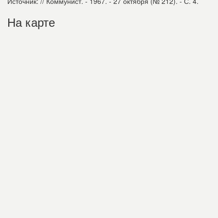
Источник: // Коммунист. - 1967. - 27 октября (№ 212). - С. 4.
На карте