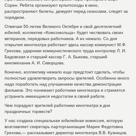
Сорин. Ребята организуют культпоходы в кино,
распространяют билеты, дежурят перед сеансами, следят за
порядком.
Отмечая 50-летие Великого Октября и свой десятилетний
юбилей, коллектив «Комсомольца» будет чествовать своих
ветеранов, передовых работников. А их немало. Со дня
открытия кинотеатра работают здесь кассир коммунист М.Ф.
Грехова, ударники коммунистического труда контролер Л. И.
Бадовская и старший кассир Г. А. Быкова, старший
киномеханик А. И. Скворцова.
Конечно, коллективу немало еще предстоит сделать, чтобы
полностью удовлетворить запросы зрителей. Особенно много
надо поработать над улучшением качества демонстрации
фильмов. Это понимают работники кинотеатра и стремятся
устранить имеющиеся недостатки в своей работе.
Чем порадуют зрителей работники кинотеатра в дни
праздничных торжеств?
У нас создана специальная юбилейная комиссия, которую
возглавляет секретарь парторганизации Мария Федотовна
Грехова,— рассказывает директор кинотеатра В.В. Кузнецов.