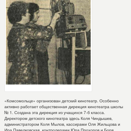
«Комсомольце» организован детский кинотеатр. Особенно
активно работает общественная дирекция кинотеатра школы
№ 1. Создана эта дирекция из учащихся 7-б класса.
Директором детского кинотеатра здесь Коля Чиндышев,
администратором Коля Мылов, кассирами Оля Жильцова и
Ира Павелковская, контролерами Юра Прохоров и Боря