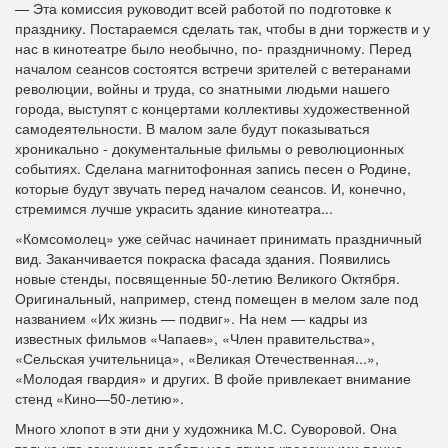
— Эта комиссия руководит всей работой по подготовке к
празднику. Постараемся сделать так, чтобы в дни торжеств и у
нас в кинотеатре было необычно, по- праздничному. Перед
началом сеансов состоятся встречи зрителей с ветеранами
революции, войны и труда, со знатными людьми нашего
города, выступят с концертами коллективы художественной
самодеятельности. В малом зале будут показываться
хроникально - документальные фильмы о революционных
событиях. Сделана магнитофонная запись песен о Родине,
которые будут звучать перед началом сеансов. И, конечно,
стремимся лучше украсить здание кинотеатра...
«Комсомолец» уже сейчас начинает принимать праздничный
вид. Заканчивается покраска фасада здания. Появились
новые стенды, посвященные 50-летию Великого Октября.
Оригинальный, например, стенд помещен в мелом зале под
названием «Их жизнь — подвиг». На нем — кадры из
известных фильмов «Чапаев», «Член правительства»,
«Сельская учительница», «Великая Отечественная...»,
«Молодая гвардия» и других. В фойе привлекает внимание
стенд «Кино—50-летию».
Много хлопот в эти дни у художника М.С. Суворовой. Она
только что закончила работу над двумя красочными панно,