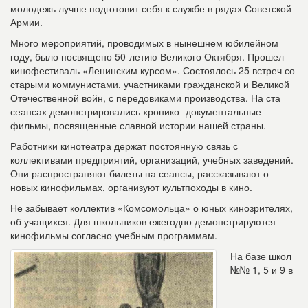
молодежь лучше подготовит себя к службе в рядах Советской
Армии.
Много мероприятий, проводимых в нынешнем юбилейном
году, было посвящено 50-летию Великого Октября. Прошел
кинофестиваль «Ленинским курсом». Состоялось 25 встреч со
старыми коммунистами, участниками гражданской и Великой
Отечественной войн, с передовиками производства. На ста
сеансах демонстрировались хронико- документальные
фильмы, посвященные славной истории нашей страны.
Работники кинотеатра держат постоянную связь с
коллективами предприятий, организаций, учебных заведений.
Они распространяют билеты на сеансы, рассказывают о
новых кинофильмах, организуют культпоходы в кино.
Не забывает коллектив «Комсомольца» о юных кинозрителях,
об учащихся. Для школьников ежегодно демонстрируются
кинофильмы согласно учебным программам.
На базе школ
№№ 1, 5 и 9 в