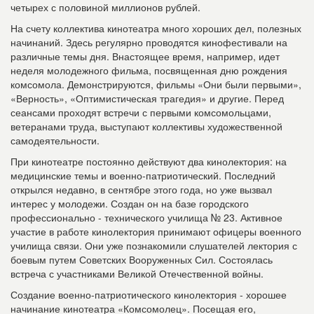
четырех с половиной миллионов рублей.
На счету коллектива кинотеатра много хороших дел, полезных
начинаний. Здесь регулярно проводятся кинофестивали на
различные темы дня. Внастоящее время, например, идет
неделя молодежного фильма, посвященная дню рождения
комсомола. Демонстрируются, фильмы «Они были первыми»,
«Верность», «Оптимистическая трагедия» и другие. Перед
сеансами проходят встречи с первыми комсомольцами,
ветеранами труда, выступают коллективы художественной
самодеятельности.
При кинотеатре постоянно действуют два кинолектория: на
медицинские темы и военно-патриотический. Последний
открылся недавно, в сентябре этого года, но уже вызвал
интерес у молодежи. Создан он на базе городского
профессионально - технического училища № 23. Активное
участие в работе кинолектория принимают офицеры военного
училища связи. Они уже познакомили слушателей лектория с
боевым путем Советских Вооруженных Сил. Состоялась
встреча с участниками Великой Отечественной войны.
Создание военно-патриотического кинолектория - хорошее
начинание кинотеатра «Комсомолец». Посещая его,