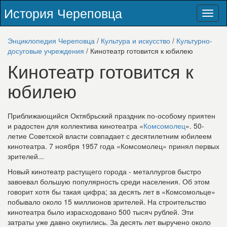
История Череповца
Toggl
naviga
Энциклопедия Череповца
/
Культура и искусство
/
Культурно-
досуговые учреждения
/ Кинотеатр готовится к юбилею
Кинотеатр готовится к
юбилею
Приближающийся Октябрьский праздник по-особому приятен
и радостен для коллектива кинотеатра «
Комсомолец
». 50-
летие Советской власти совпадает с десятилетним юбилеем
кинотеатра. 7 ноября 1957 года «Комсомолец» принял первых
зрителей...
Новый кинотеатр растущего города - металлургов быстро
завоевал большую популярность среди населения. Об этом
говорит хотя бы такая цифра; за десять лет в «Комсомольце»
побывало около 15 миллионов зрителей. На строительство
кинотеатра было израсходовано 500 тысяч рублей. Эти
затраты уже давно окупились. За десять лет выручено около