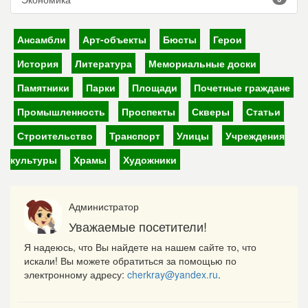
Ансамбли
Арт-объекты
Бюсты
Герои
История
Литература
Мемориальные доски
Памятники
Парки
Площади
Почетные граждане
Промышленность
Проспекты
Скверы
Статьи
Строительство
Транспорт
Улицы
Учреждения
культуры
Храмы
Художники
Администратор
Уважаемые посетители!
Я надеюсь, что Вы найдете на нашем сайте то, что
искали! Вы можете обратиться за помощью по
электронному адресу:
cherkray@yandex.ru
.