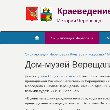
Краеведени
История Череповца
Энциклопедия Череповца
Ре
Энциклопедия Череповца
/
Культура и искусство
/
М
Дом-музей Верещаг
Дом на
улице Социалистической
(бывш. Благовещен
принадлежал Василию Васильевичу Верещагину - с
маслодела Николая Верещагина. Именно здесь 26 о
великий художник В. В. Верещагин.
«В день папашина рождения вечером, когда во всех 
предводителя и предводительшу с Василием Василье