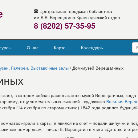
е
Центральная городская библиотека
им.В.В. Верещагина Краеведческий отдел
8 (8202) 57-35-95
сурсы
О нас
Карта
Календарь
узеи. Галереи. Выставочные залы
/ Дом-музей Верещагиных
иных
ская), в котором сейчас располагается музей Верещагиных, когда-
таршему, отцу замечательных сыновей - художника
Василия Верещ
ктября (14 октября по старому стилю) 1842 года родился будущий
комнатах играли в карты, я явился на счет – подали шипучки и по
вичем номер два», - писал В. Верещагин в книге «Детство и отро