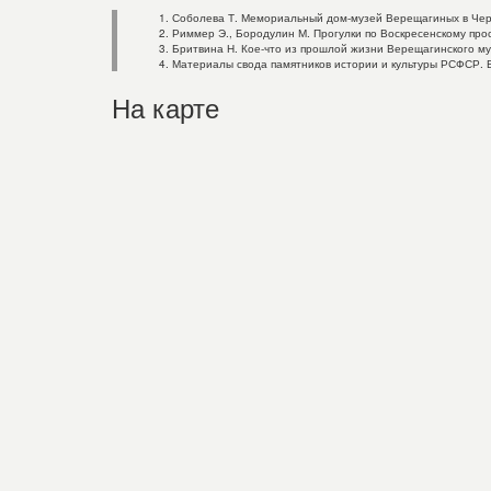
Соболева Т. Мемориальный дом-музей Верещагиных в Череп
Риммер Э., Бородулин М. Прогулки по Воскресенскому просп
Бритвина Н. Кое-что из прошлой жизни Верещагинского музе
Материалы свода памятников истории и культуры РСФСР. Вол
На карте