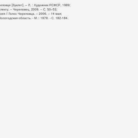
овце [буклет]. – Л. : Художник РСФСР, 1989;
екту. – Череповец, 2009. – С. 50–53;
я // Голос Череповца. – 2006. – 14 мая;
огодская область. - М. : 1979. - С. 182-184.