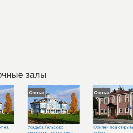
очные залы
Статьи
Статьи
т на
Усадьба Гальских:
Юбилей под открыт
е
готовность номер один
небом