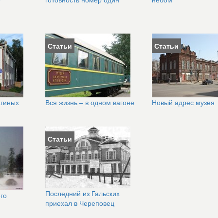
Статьи
Статьи
гиных
Вся жизнь – в одном вагоне
Новый адрес музея
Статьи
Последний из Гальских
го
приехал в Череповец