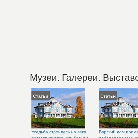
Музеи. Галереи. Выстав
Статьи
Статьи
Усадьба строилась на века
Барский дом приме
реставрируется уже больше
работу привидени