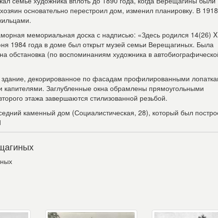
ежал семье художника вплоть до 1890 года, когда Верещагины были
 хозяин основательно перестроил дом, изменил планировку. В 1918
жильцами.
аморная мемориальная доска с надписью:
«
Здесь родился 14(26) X
юня 1984 года в доме был открыт музей семьи Верещагиных. Была
на обстановка (по воспоминаниям художника в автобиографическо
е здание, декорированное по фасадам профилированными лопатк
ми капителями. Заглубленные окна обрамлены прямоугольными
торого этажа завершаются стилизованной резьбой.
седний каменный дом (Социалистическая, 28), который был постро
1
щагиных
иных