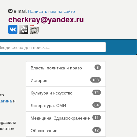
e-mail.
Написать нам на сайте
cherkray@yandex.ru
Власть, политика и право
8
История
108
Культура и искусство
74
то
агина
и
Литература. СМИ
84
Медицина. Здравоохранение
11
здравили
чество».
Образование
12