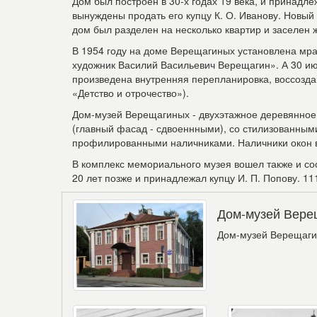
Дом был построен в 30-х годах 19 века, и принадл
вынуждены продать его купцу К. О. Иванову. Новый
дом был разделен на несколько квартир и заселен 
В 1954 году на доме Верещагиных установлена мр
художник Василий Васильевич Верещагин
»
. А 30 и
произведена внутренняя перепланировка, воссозда
«Детство и отрочество»).
Дом-музей Верещагиных - двухэтажное деревянно
(главный фасад - сдвоеннными), со стилизованны
профилированными наличниками. Наличники окон в
В комплекс мемориального музея вошел также и со
20 лет позже и принадлежал купцу И. П. Попову. 11
Дом-музей Вере
Дом-музей Верещаг