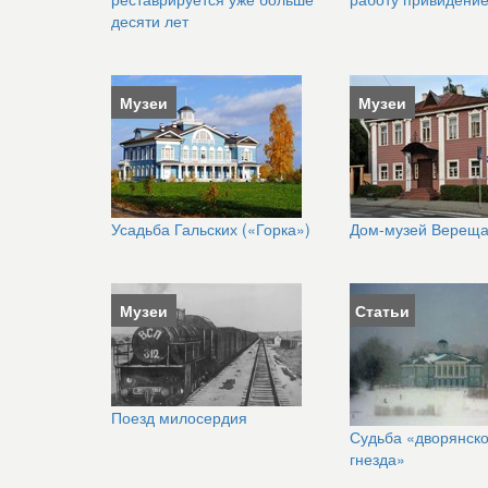
десяти лет
Музеи
Музеи
Усадьба Гальских («Горка»)
Дом-музей Вереща
Музеи
Статьи
Поезд милосердия
Судьба «дворянско
гнезда»