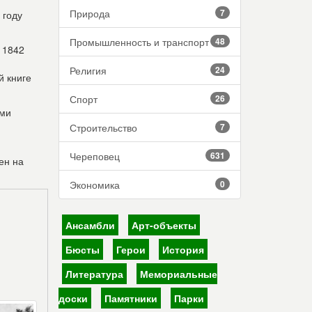
Природа
7
 году
Промышленность и транспорт
48
 1842
Религия
24
й книге
Спорт
26
ами
Строительство
7
Череповец
631
ен на
Экономика
0
Ансамбли
Арт-объекты
Бюсты
Герои
История
Литература
Мемориальные
доски
Памятники
Парки