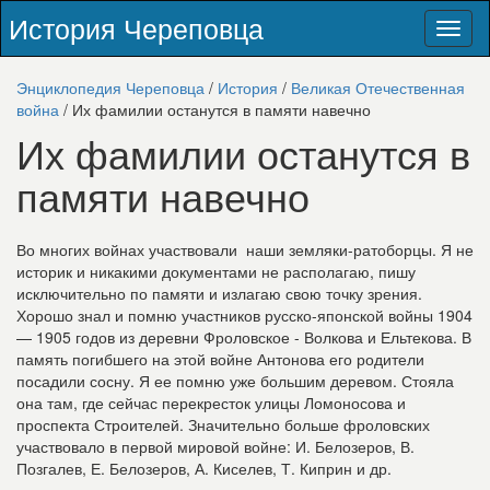
История Череповца
Toggl
naviga
Энциклопедия Череповца
/
История
/
Великая Отечественная
война
/ Их фамилии останутся в памяти навечно
Их фамилии останутся в
памяти навечно
Во многих войнах участвовали наши земляки-ратоборцы. Я не
историк и никакими документами не располагаю, пишу
исключительно по памяти и излагаю свою точку зрения.
Хорошо знал и помню участников русско-японской войны 1904
— 1905 годов из деревни Фроловское - Волкова и Ельтекова. В
память погибшего на этой войне Антонова его родители
посадили сосну. Я ее помню уже большим деревом. Стояла
она там, где сейчас перекресток улицы Ломоносова и
проспекта Строителей. Значительно больше фроловских
участвовало в первой мировой войне: И. Белозеров, В.
Позгалев, Е. Белозеров, А. Киселев, Т. Киприн и др.