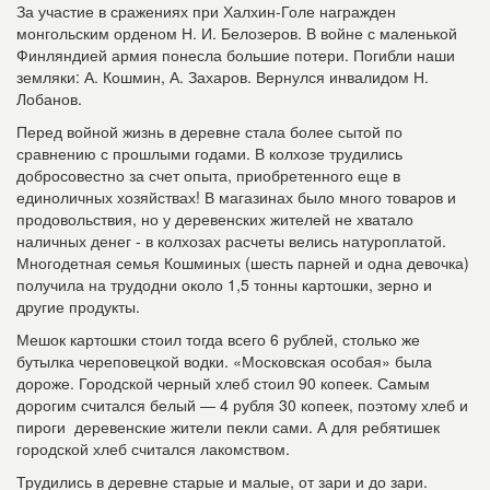
За участие в сражениях при Халхин-Голе награжден
монгольским орденом Н. И. Белозеров. В войне с маленькой
Финляндией армия понесла большие потери. Погибли наши
земляки: А. Кошмин, А. Захаров. Вернулся инвалидом Н.
Лобанов.
Перед войной жизнь в деревне стала более сытой по
сравнению с прошлыми годами. В колхозе трудились
добросовестно за счет опыта, приобретенного еще в
единоличных хозяйствах! В магазинах было много товаров и
продовольствия, но у деревенских жителей не хватало
наличных денег - в колхозах расчеты велись натуроплатой.
Многодетная семья Кошминых (шесть парней и одна девочка)
получила на трудодни около 1,5 тонны картошки, зерно и
другие продукты.
Мешок картошки стоил тогда всего 6 рублей, столько же
бутылка череповецкой водки. «Московская особая» была
дороже. Городской черный хлеб стоил 90 копеек. Самым
дорогим считался белый — 4 рубля 30 копеек, поэтому хлеб и
пироги деревенские жители пекли сами. А для ребятишек
городской хлеб считался лакомством.
Трудились в деревне старые и малые, от зари и до зари.