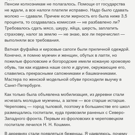
Пенсии колхозникам не полагалось. Помощи от государства
не ждали, а все налоги платили исправно. Надо было сдавать
молоко — сдавали. Причем если жирность его была ниже 3,5
процента, то создавалась комиссия — не разбавлено ли?
Требовалось сдать мясо, шкуру, яйца, шерсть, заплатить
страховку, налог за землю — не знаю, все ли перечислил —
выполняли все требования.
Ватная фуфайка и кирзовые сапоги были приличной одеждой.
Конечно, я помню мужчин и женщин, обутых в лапти, но
пожилые фроловские и богородские имели кожаную хромовую
обувь, так как издавна наше село и другие, окружающие его,
славились прекрасными сапожниками и башмачниками.
Мастера по женской модельной обуви проходили выучку в
Санкт-Петербурге.
Как только была объявлена мобилизация, из деревни стали
исчезать молодые мужчины, а затем — все старше истарше.
Череповец — город тыловой, поэтому в большинстве его школ
размещались госпитали, куда привозили раненых с Северо-
Западного фронта. Первым из фроловских в череповецком
госпитале лечился Н. Н. Кошмин.
В деревнях стали появляться беженцы. Я удивляюсь, почему