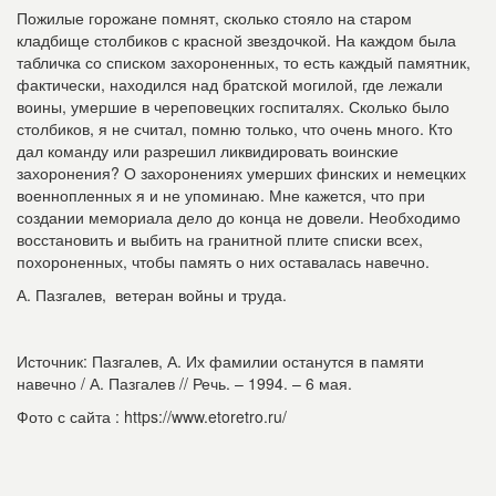
Пожилые горожане помнят, сколько стояло на старом
кладбище столбиков с красной звездочкой. На каждом была
табличка со списком захороненных, то есть каждый памятник,
фактически, находился над братской могилой, где лежали
воины, умершие в череповецких госпиталях. Сколько было
столбиков, я не считал, помню только, что очень много. Кто
дал команду или разрешил ликвидировать воинские
захоронения? О захоронениях умерших финских и немецких
военнопленных я и не упоминаю. Мне кажется, что при
создании мемориала дело до конца не довели. Необходимо
восстановить и выбить на гранитной плите списки всех,
похороненных, чтобы память о них оставалась навечно.
А. Пазгалев, ветеран войны и труда.
Источник: Пазгалев, А. Их фамилии останутся в памяти
навечно / А. Пазгалев // Речь. – 1994. – 6 мая.
Фото с сайта : https://www.etoretro.ru/