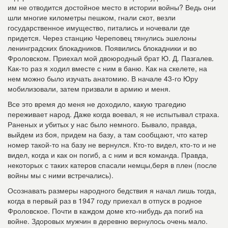
им не отводится достойное место в истории войны? Ведь они
шли многие километры пешком, гнали скот, везли
государственное имущество, питались и ночевали где
придется. Через станцию Череповец тянулись эшелоны
ленинградских блокадников. Появились блокадники и во
Фроловском. Приехал мой двоюродный брат Ю. Д. Пазгалев.
Как-то раз я ходил вместе с ним в баню. Как на скелете, на
нем можно было изучать анатомию. В начале 43-го Юру
мобилизовали, затем призвали в армию и меня.
Все это время до меня не доходило, какую трагедию
переживает народ. Даже когда воевал, я не испытывал страха.
Раненых и убитых у нас было немного. Бывало, правда,
выйдем из боя, придем на базу, а там сообщают, что катер
номер такой-то на базу не вернулся. Кто-то видел, кто-то и не
видел, когда и как он погиб, а с ним и вся команда. Правда,
некоторых с таких катеров спасали немцы,беря в плен (после
войны мы с ними встречались).
Осознавать размеры народного бедствия я начал лишь тогда,
когда в первый раз в 1947 году приехал в отпуск в родное
Фроловское. Почти в каждом доме кто-нибудь да погиб на
войне. Здоровых мужчин в деревню вернулось очень мало.