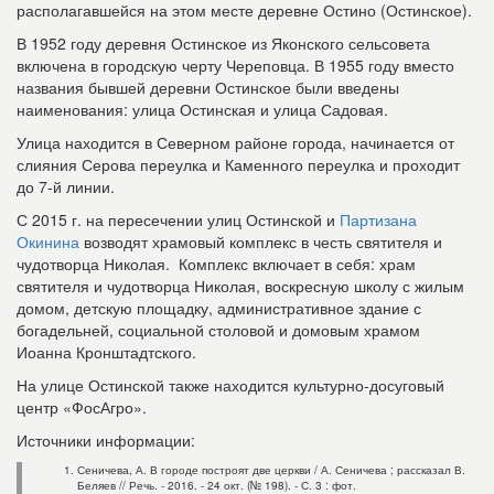
располагавшейся на этом месте деревне Остино (Остинское).
В 1952 году деревня Остинское из Яконского сельсовета
включена в городскую черту Череповца. В 1955 году вместо
названия бывшей деревни Остинское были введены
наименования: улица Остинская и улица Садовая.
Улица находится в Северном районе города, начинается от
слияния Серова переулка и Каменного переулка и проходит
до 7-й линии.
С 2015 г. на пересечении улиц Остинской и
Партизана
Окинина
возводят храмовый комплекс в честь святителя и
чудотворца Николая. Комплекс включает в себя: храм
святителя и чудотворца Николая, воскресную школу с жилым
домом, детскую площадку, административное здание с
богадельней, социальной столовой и домовым храмом
Иоанна Кронштадтского.
На улице Остинской также находится культурно-досуговый
центр «ФосАгро».
Источники информации:
Сеничева, А. В городе построят две церкви / А. Сеничева ; рассказал В.
Беляев // Речь. - 2016. - 24 окт. (№ 198). - С. 3 : фот.