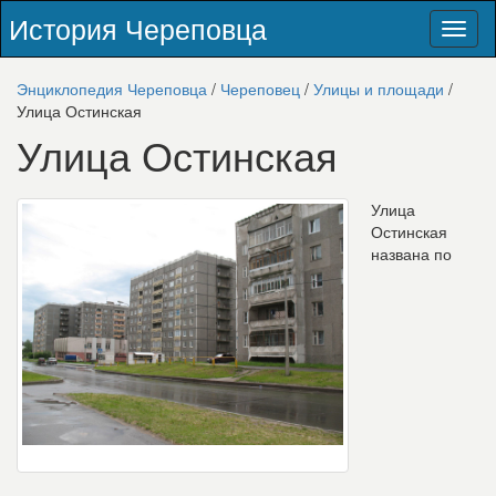
История Череповца
Toggl
naviga
Энциклопедия Череповца
/
Череповец
/
Улицы и площади
/
Улица Остинская
Улица Остинская
Улица
Остинская
названа по