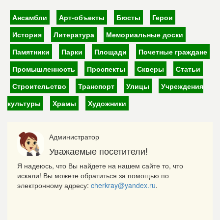
Ансамбли
Арт-объекты
Бюсты
Герои
История
Литература
Мемориальные доски
Памятники
Парки
Площади
Почетные граждане
Промышленность
Проспекты
Скверы
Статьи
Строительство
Транспорт
Улицы
Учреждения
культуры
Храмы
Художники
Администратор
Уважаемые посетители!
Я надеюсь, что Вы найдете на нашем сайте то, что
искали! Вы можете обратиться за помощью по
электронному адресу:
cherkray@yandex.ru
.