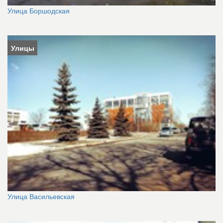
Улица Боршодская
Улицы
Улица Васильевская