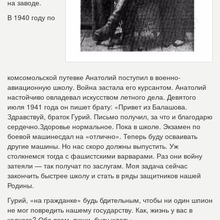
на заводе.
В 1940 году по
комсомольской путевке Анатолий поступил в военно-
авиационную школу. Война застала его курсантом. Анатолий
настойчиво овладевал искусством летного дела. Девятого
июля 1941 года он пишет брату: «Привет из Балашова.
Здравствуй, браток Гурий. Письмо получил, за что и благодарю
сердечно.Здоровье нормальное. Пока в школе. Экзамен по
боевой машинесдал на «отлично». Теперь буду осваивать
другие машины. Но нас скоро должны выпустить. Уж
столкнемся тогда с фашистскими варварами. Раз они войну
затеяли — так получат по заслугам. Моя задача сейчас
закончить быстрее школу и стать в ряды защитников нашей
Родины.
Гурий, «на гражданке» будь бдительным, чтобы ни один шпион
не
мог повредить нашему государству. Как, жизнь у вас в
колхозе? Обо всем, пиши, буду ждать».