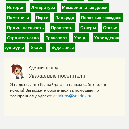
История
Литература
Мемориальные доски
Памятники
Парки
Площади
Почетные граждане
Промышленность
Проспекты
Скверы
Статьи
Строительство
Транспорт
Улицы
Учреждения
культуры
Храмы
Художники
Администратор
Уважаемые посетители!
Я надеюсь, что Вы найдете на нашем сайте то, что
искали! Вы можете обратиться за помощью по
электронному адресу:
cherkray@yandex.ru
.