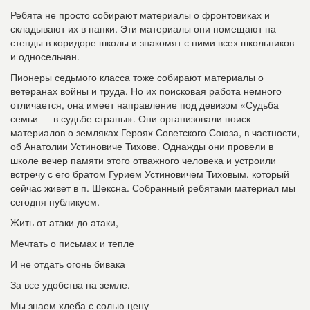
Ребята не просто собирают материалы о фронтовиках и
складывают их в папки. Эти материалы они помещают на
стенды в коридоре школы и знакомят с ними всех школьников
и односельчан.
Пионеры седьмого класса тоже собирают материалы о
ветеранах войны и труда. Но их поисковая работа немного
отличается, она имеет направление под девизом «Судьба
семьи — в судьбе страны». Они организовали поиск
материалов о земляках Героях Советского Союза, в частности,
об Анатолии Устиновиче Тихове. Однажды они провели в
школе вечер памяти этого отважного человека и устроили
встречу с его братом Гурием Устиновичем Тиховым, который
сейчас живет в п. Шексна. Собранный ребятами материал мы
сегодня публикуем.
Жить от атаки до атаки,-
Мечтать о письмах и тепле
И не отдать огонь бивака
За все удобства на земле.
Мы знаем хлеба с солью цену