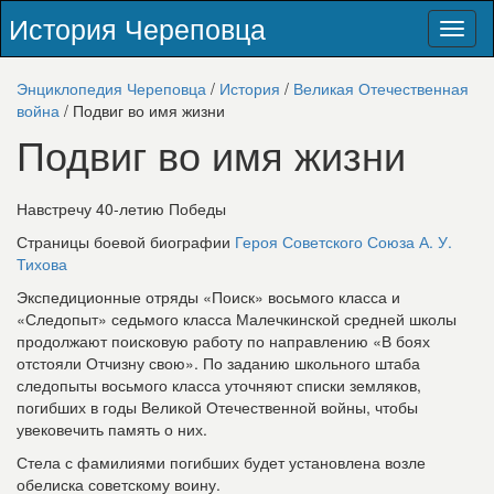
История Череповца
Toggl
naviga
Энциклопедия Череповца
/
История
/
Великая Отечественная
война
/ Подвиг во имя жизни
Подвиг во имя жизни
Навстречу 40-летию Победы
Страницы боевой биографии
Героя Советского Союза А. У.
Тихова
Экспедиционные отряды «Поиск» восьмого класса и
«Следопыт» седьмого класса Малечкинской средней школы
продолжают поисковую работу по направлению «В боях
отстояли Отчизну свою». По заданию школьного штаба
следопыты восьмого класса уточняют списки земляков,
погибших в годы Великой Отечественной войны, чтобы
увековечить память о них.
Стела с фамилиями погибших будет установлена возле
обелиска советскому воину.