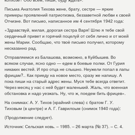
Письма Анатолия Тихова жене, брату, сестре — яркие
примеры
проявлений патриотизма, беззаветной любви к своей
Отчизне. Вот письмо, написанное им 4 сентября 1942 года:
«Здравствуй, милая, дорогая сестра Варя! Шлю я тебе свой
сердечный привет и горячий поцелуй от себя лично и от моей
жены Марии.
Сообщаю, что твоѐ письмо получил, которому
несказанно рад.
Отправляемся из Балашова, возможно, в Куйбышев. Во
всяком случае, ясно одно — едем в боевые полки. От Гурия
никаких вестей. И про отца не слышно. Неужели попал в лапы
фрицам?.. Как приеду на новое место, сразу же напишу. А
пока пиши на старый адрес жены. Муся тебе всегда ответит.
Через месяц у нас с ней будет маленький. Жаль, что военная
обстановка и надо уезжать. Ну, что ж, поедем бить фрицев».
На снимках: А. У. Тихов (крайний слева) с братом Г. У.
Тиховым (в центре) и А. Г. Гаврилоым (снимок 1940 года):
(Продолжение следует).
Источник: Сельская новь. – 1985. – 26 марта (№ 37). – С. 4.