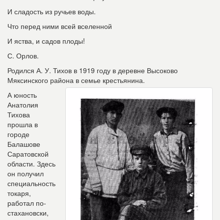
И сладость из ручьев воды.
Что перед ними всей вселенной
И яства, и садов плоды!
С. Орлов.
Родился А. У. Тихов в 1919 году в деревне Высоково
Мяксинского района в семье крестьянина.
А юность
Анатолия
Тихова
прошла в
городе
Балашове
Саратовской
области. Здесь
он получил
специальность
токаря,
работал
по-
стахановски,