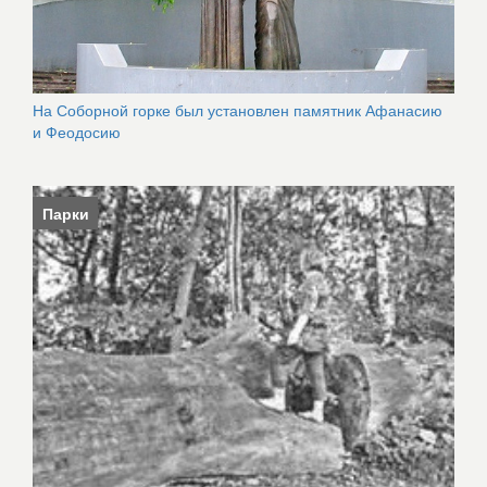
На Соборной горке был установлен памятник Афанасию
и Феодосию
Парки