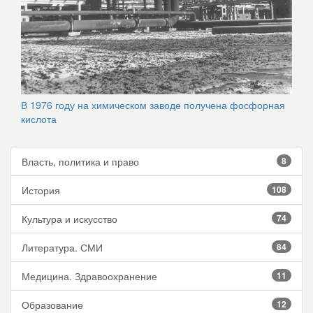
В 1976 году на химическом заводе получена фосфорная
кислота
Власть, политика и право
8
История
108
Культура и искусство
74
Литература. СМИ
84
Медицина. Здравоохранение
11
Образование
12