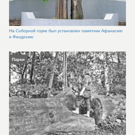
На Соборной горке был установлен памятник Афанасию
и Феодосию
Парки