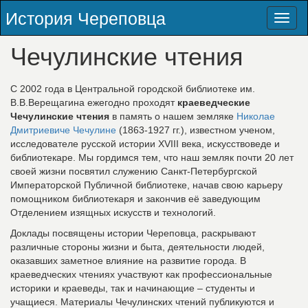
История Череповца
Toggl
naviga
Чечулинские чтения
С 2002 года в Центральной городской библиотеке им.
В.В.Верещагина ежегодно проходят
краеведческие
Чечулинские чтения
в память о нашем земляке
Николае
Дмитриевиче Чечулине
(1863-1927 гг.), известном ученом,
исследователе русской истории XVIII века, искусствоведе и
библиотекаре. Мы гордимся тем, что наш земляк почти 20 лет
своей жизни посвятил служению Санкт-Петербургской
Императорской Публичной библиотеке, начав свою карьеру
помощником библиотекаря и закончив её заведующим
Отделением изящных искусств и технологий.
Доклады посвящены истории Череповца, раскрывают
различные стороны жизни и быта, деятельности людей,
оказавших заметное влияние на развитие города. В
краеведческих чтениях участвуют как профессиональные
историки и краеведы, так и начинающие – студенты и
учащиеся. Материалы Чечулинских чтений публикуются и