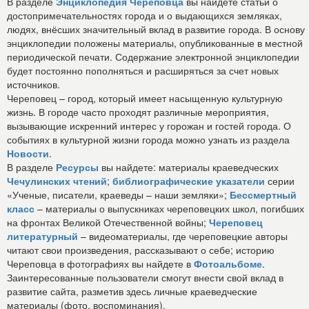
В разделе
Энциклопедия Череповца
вы найдете статьи о
достопримечательностях города и о выдающихся земляках,
людях, внёсших значительный вклад в развитие города. В основу
энциклопедии положены материалы, опубликованные в местной
периодической печати. Содержание электронной энциклопедии
будет постоянно пополняться и расширяться за счет новых
источников.
Череповец – город, который имеет насыщенную культурную
жизнь. В городе часто проходят различные мероприятия,
вызывающие искренний интерес у горожан и гостей города. О
событиях в культурной жизни города можно узнать из раздела
Новости
.
В разделе
Ресурсы
вы найдете: материалы краеведческих
Чечулинских чтений
;
библиографические указатели
серии
«Ученые, писатели, краеведы – наши земляки»;
Бессмертный
класс
– материалы о выпускниках череповецких школ, погибших
на фронтах Великой Отечественной войны;
Череповец
литературный
– видеоматериалы, где череповецкие авторы
читают свои произведения, рассказывают о себе; историю
Череповца в фотографиях вы найдете в
Фотоальбоме
.
Заинтересованные пользователи смогут внести свой вклад в
развитие сайта, разметив здесь личные краеведческие
материалы (фото, воспоминания).