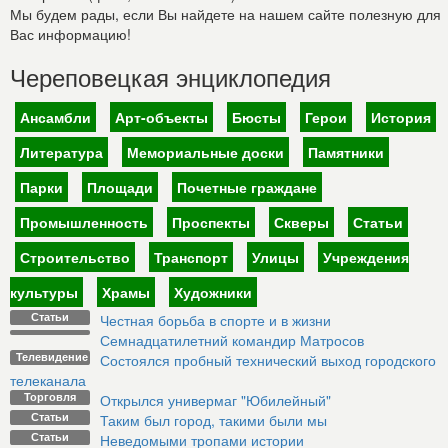
Мы будем рады, если Вы найдете на нашем сайте полезную для
Вас информацию!
Череповецкая энциклопедия
Ансамбли
Арт-объекты
Бюсты
Герои
История
Литература
Мемориальные доски
Памятники
Парки
Площади
Почетные граждане
Промышленность
Проспекты
Скверы
Статьи
Строительство
Транспорт
Улицы
Учреждения
культуры
Храмы
Художники
Статьи
Честная борьба в спорте и в жизни
Семнадцатилетний командир Матросов
Телевидение
Состоялся пробный технический выход городского
телеканала
Торговля
Открылся универмаг "Юбилейный"
Статьи
Таким был город, такими были мы
Статьи
Неведомыми тропами истории