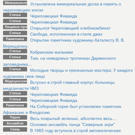
Мемориальные доски
Установлена мемориальная доска в память о
череповецких юнгах
Статьи
Череповецкая Фиваида
Статьи
Череповецкая Фиваида
Пищевое производство
Открылся Череповецкий хлебокомбинат
Статьи
Свобода, исполненная в стиле джаз
Памятники
Открытие памятника художнику-баталисту В. В.
Верещагину.
Статьи
Кобринские мальчики
Статьи
Там, на неведомых тропинках Дарвинского
заповедника…
Статьи
Молодые творцы и признанные мастера: У каждого
художника свое лицо
Медицинские учреждения
Вступил в строй главный корпус больницы
медсанчасти ЧМЗ
Статьи
Череповецкая Фиваида
Статьи
Череповецкая Фиваида
Памятники
На Соборной горке был установлен памятник
Афанасию и Феодосию
Парки
Весь покрытый зеленью, абсолютно весь…
Ансамбли
Основан ансамбль танца "Северные зори"
Связь
В 1965 году вступила в строй автоматическая