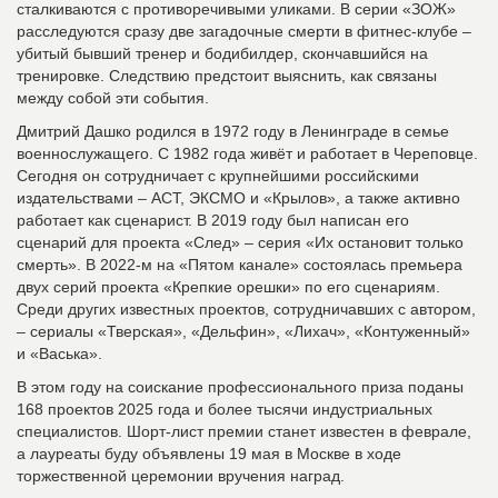
сталкиваются с противоречивыми уликами. В серии «ЗОЖ»
расследуются сразу две загадочные смерти в фитнес-клубе –
убитый бывший тренер и бодибилдер, скончавшийся на
тренировке. Следствию предстоит выяснить, как связаны
между собой эти события.
Дмитрий Дашко родился в 1972 году в Ленинграде в семье
военнослужащего. С 1982 года живёт и работает в Череповце.
Сегодня он сотрудничает с крупнейшими российскими
издательствами – АСТ, ЭКСМО и «Крылов», а также активно
работает как сценарист. В 2019 году был написан его
сценарий для проекта «След» – серия «Их остановит только
смерть». В 2022-м на «Пятом канале» состоялась премьера
двух серий проекта «Крепкие орешки» по его сценариям.
Среди других известных проектов, сотрудничавших с автором,
– сериалы «Тверская», «Дельфин», «Лихач», «Контуженный»
и «Васька».
В этом году на соискание профессионального приза поданы
168 проектов 2025 года и более тысячи индустриальных
специалистов. Шорт-лист премии станет известен в феврале,
а лауреаты буду объявлены 19 мая в Москве в ходе
торжественной церемонии вручения наград.