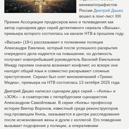
кинематографистов
России
Дмитрий Дашко
вошел в лонг-лист XIII
Премии Ассоциации продюсеров кино и телевидения как
автор сценариев двух серий детективного сериала «Васька»,
премьера которого состоялась на канале НТВ в прошлом году.
«Васька» (18+) рассказывает о полковнике полиции
Александре Емелине, который после успешного раскрытия
очередного дела надеется на повышение, но должность
получает новоприбывший руководитель Василий Емельянов.
Между героями сначала возникает конфликт, но вскоре они
находят общий язык и совместно раскрывают сложные
преступления. Сериал был снят кинокомпанией «Триикс
Медиа», премьера на НТВ состоялась 13 октября 2025 года.
Дмитрий Дашко написал сценарии двух серий – «Князь» и
«ЗОЖ» – в соавторстве с петербургским сценаристом
Александром Самойловым. В серии «Князь» профессор
истории Виктор Воронов, известный среди реконструкторов
под прозвищем Князь, оказывается в центре расследования
после исчезновения жены и дуэли с коллегой. Его поведение
вызывает подозрения у полиции, а оперативники