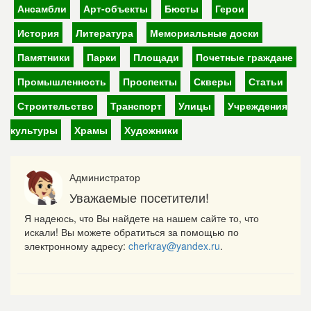
Ансамбли
Арт-объекты
Бюсты
Герои
История
Литература
Мемориальные доски
Памятники
Парки
Площади
Почетные граждане
Промышленность
Проспекты
Скверы
Статьи
Строительство
Транспорт
Улицы
Учреждения
культуры
Храмы
Художники
Администратор
Уважаемые посетители!
Я надеюсь, что Вы найдете на нашем сайте то, что
искали! Вы можете обратиться за помощью по
электронному адресу:
cherkray@yandex.ru
.