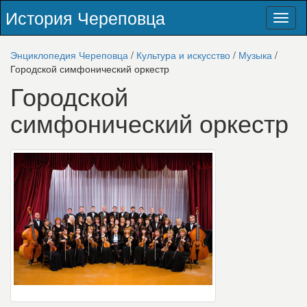
История Череповца
Toggl
naviga
Энциклопедия Череповца
/
Культура и искусство
/
Музыка
/
Городской симфонический оркестр
Городской
симфонический оркестр