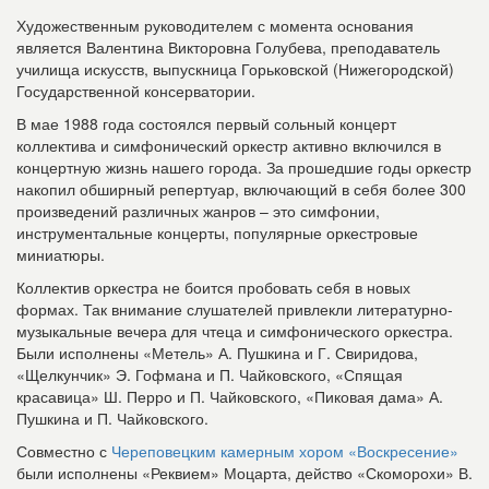
Художественным руководителем с момента основания
является Валентина Викторовна Голубева, преподаватель
училища искусств, выпускница Горьковской (Нижегородской)
Государственной консерватории.
В мае 1988 года состоялся первый сольный концерт
коллектива и симфонический оркестр активно включился в
концертную жизнь нашего города. За прошедшие годы оркестр
накопил обширный репертуар, включающий в себя более 300
произведений различных жанров – это симфонии,
инструментальные концерты, популярные оркестровые
миниатюры.
Коллектив оркестра не боится пробовать себя в новых
формах. Так внимание слушателей привлекли литературно-
музыкальные вечера для чтеца и симфонического оркестра.
Были исполнены «Метель» А. Пушкина и Г. Свиридова,
«Щелкунчик» Э. Гофмана и П. Чайковского, «Спящая
красавица» Ш. Перро и П. Чайковского, «Пиковая дама» А.
Пушкина и П. Чайковского.
Совместно с
Череповецким камерным хором «Воскресение»
были исполнены «Реквием» Моцарта, действо «Скоморохи» В.