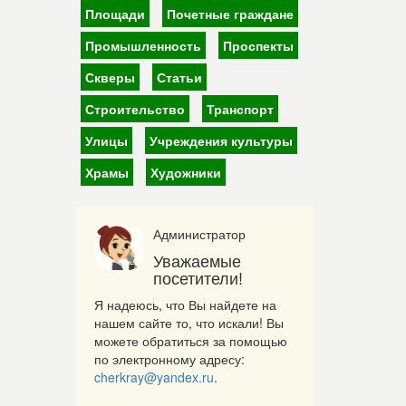
Площади
Почетные граждане
Промышленность
Проспекты
Скверы
Статьи
Строительство
Транспорт
Улицы
Учреждения культуры
Храмы
Художники
Администратор
Уважаемые
посетители!
Я надеюсь, что Вы найдете на
нашем сайте то, что искали! Вы
можете обратиться за помощью
по электронному адресу:
cherkray@yandex.ru
.