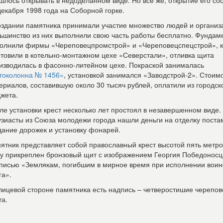
шлось открывать в недоделанном виде. Но все же, открытие его со
декабря 1998 года на Соборной горке.
оздании памятника принимали участие множество людей и организ
ьшинство из них выполнили свою часть работы бесплатно. Фундам
олнили фирмы «Череповецпромстрой» и «Череповецспецстрой», к
отовили в котельно-монтажном цехе «Северстали», отливка щита
изводилась в фасонно-литейном цехе. Покраской занималась
токолонна № 1456»
, установкой занимался «Заводстрой-2». Стоим
ериалов, составившую около 30 тысяч рублей, оплатили из городск
жета.
ле установки крест несколько лет простоял в незавершенном виде.
узиасты из Союза молодежи города нашли деньги на отделку поста
дание дорожек и установку фонарей.
ятник представляет собой православный крест высотой пять метро
у прикреплен бронзовый щит с изображением Георгия Победоносц
писью «Землякам, погибшим в мирное время при исполнении воин
га».
лицевой стороне памятника есть надпись – четверостишие черепов
та.