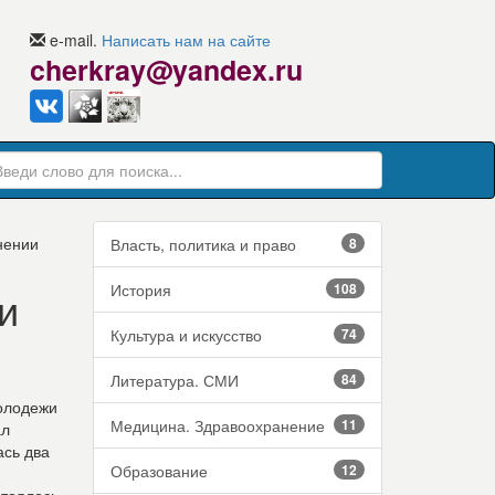
e-mail.
Написать нам на сайте
cherkray@yandex.ru
нении
Власть, политика и право
8
История
108
и
Культура и искусство
74
Литература. СМИ
84
молодежи
Медицина. Здравоохранение
11
ал
ась два
Образование
12