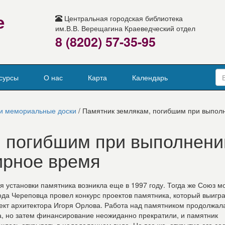
е
Центральная городская библиотека
им.В.В. Верещагина Краеведческий отдел
8 (8202) 57-35-95
сурсы
О нас
Карта
Календарь
и мемориальные доски
/ Памятник землякам, погибшим при выпол
, погибшим при выполнени
ирное время
я установки памятника возникла еще в 1997 году. Тогда же Союз 
ода Череповца провел конкурс проектов памятника, который выигр
ект архитектора Игоря Орлова. Работа над памятником продолжал
а, но затем финансирование неожиданно прекратили, и памятник