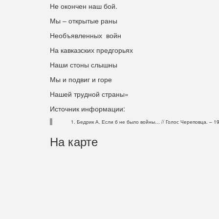
Не окончен наш бой.
Мы – открытые раны
Необъявленных войн
На кавказских предгорьях
Наши стоны слышны
Мы и подвиг и горе
Нашей трудной страны»
Источник информации:
Бедрик А. Если б не было войны… // Голос Череповца. – 199
На карте