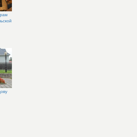
орам
льской
цову