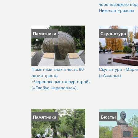
череповецкого пед
Николая Ерохова
Памятники
Скульптура
Памятный знак в честь 60-
Скульптура «Мари
летия треста
(«Ассоль»)
«Череповецметаллургстрой»
(«Глобус Череповца»).
Памятники
Бюсты