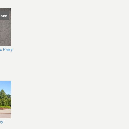
ски
а Риму
ну