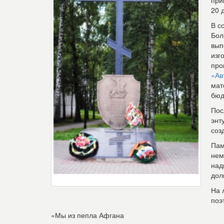
при
20 
В с
Бол
вып
изг
про
«Ав
мат
бюд
Пос
энт
соз
Пам
нем
над
дол
На 
поэ
«Мы из пепла Афгана