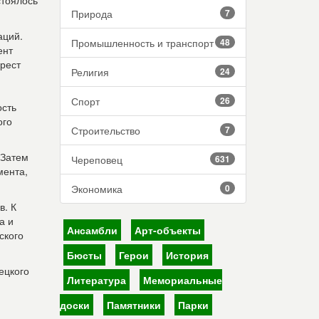
стоялось
Природа
7
аций.
Промышленность и транспорт
48
ент
рест
Религия
24
Спорт
26
ость
ого
Строительство
7
 Затем
Череповец
631
мента,
Экономика
0
в. К
а и
Ансамбли
Арт-объекты
ского
Бюсты
Герои
История
ецкого
Литература
Мемориальные
доски
Памятники
Парки