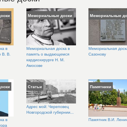
доски
Мемориальные доски
Мемориальные до
ка в
Мемориальная доска в
Мемориальная доск
 В. В.
память о выдающемся
Сазонову
кардиохирурге Н. М.
Амосове
доски
Статьи
Памятники
Адрес мой: Череповец
Новгородской губернии...
ка в
Памятник В.И. Лени
тора