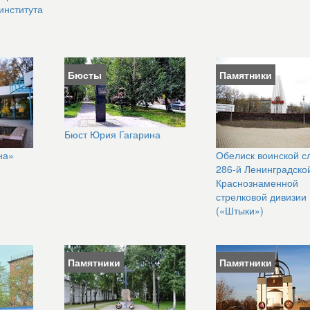
института
Бюсты
Памятники
Бюст Юрия Гагарина
на»
Обелиск воинской с
286-й Ленинградско
Краснознаменной
стрелковой дивизии
(«Штыки»)
Памятники
Памятники