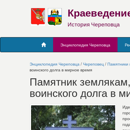
Краеведени
История Череповца
Энциклопедия Череповца
Ре
Энциклопедия Череповца
/
Череповец
/
Памятники 
воинского долга в мирное время
Памятник землякам
воинского долга в м
Иде
гор
про
год