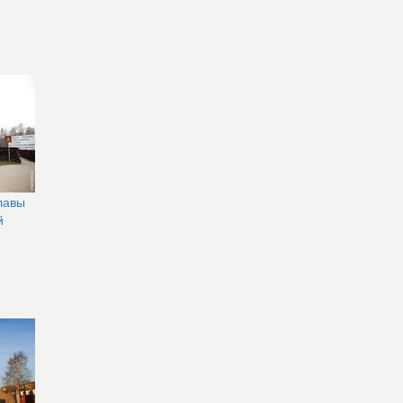
лавы
й