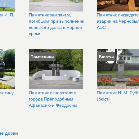
Памятник землякам,
Памятник ликвидат
у И. П.
погибшим при выполнении
аварии на Чернобы
воинского долга в мирное
АЭС
время
Памятники
Бюсты
лютину
Памятник основателям
Памятник Н. М. Руб
города Преподобным
(бюст)
Афанасию и Феодосию
ые доски