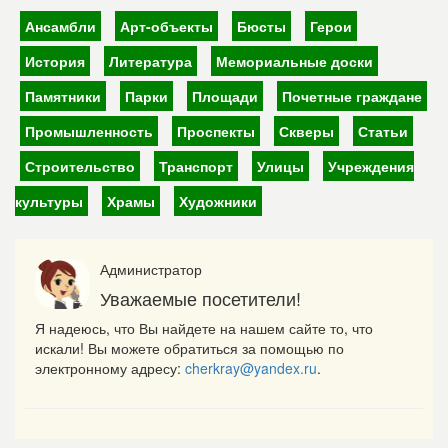
Ансамбли
Арт-объекты
Бюсты
Герои
История
Литература
Мемориальные доски
Памятники
Парки
Площади
Почетные граждане
Промышленность
Проспекты
Скверы
Статьи
Строительство
Транспорт
Улицы
Учреждения
культуры
Храмы
Художники
Администратор
Уважаемые посетители!
Я надеюсь, что Вы найдете на нашем сайте то, что
искали! Вы можете обратиться за помощью по
электронному адресу:
cherkray@yandex.ru
.