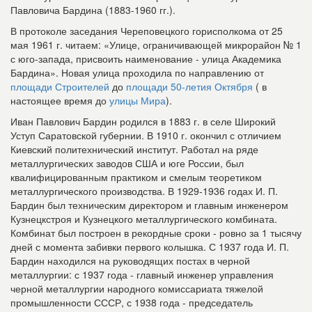
Павловича Бардина (1883-1960 гг.).
В протоколе заседания Череповецкого горисполкома от 25
мая 1961 г. читаем: «Улице, ограничивающей микрорайон № 1
с юго-запада, присвоить наименование - улица Академика
Бардина». Новая улица проходила по направлению от
площади Строителей
до
площади 50-летия Октября
( в
настоящее время до
улицы Мира
).
Иван Павлович Бардин родился в 1883 г. в селе Широкий
Уступ Саратовской губернии. В 1910 г. окончил с отличием
Киевский политехнический институт. Работал на ряде
металлургических заводов США и юге России, был
квалифицированным практиком и смелым теоретиком
металлургического производства. В 1929-1936 годах И. П.
Бардин был техническим директором и главным инженером
Кузнецкстроя и Кузнецкого металлургического комбината.
Комбинат был построен в рекордные сроки - ровно за 1 тысячу
дней с момента забивки первого колышка. С 1937 года И. П.
Бардин находился на руководящих постах в черной
металлургии: с 1937 года - главный инженер управления
черной металлургии народного комиссариата тяжелой
промышленности СССР, с 1938 года - председатель