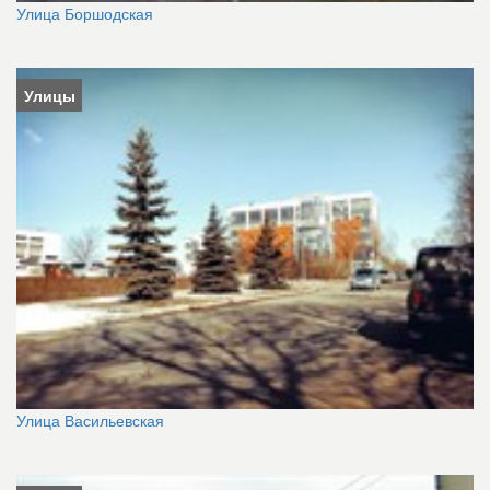
Улица Боршодская
Улицы
Улица Васильевская