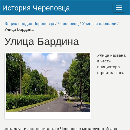
История Череповца
Toggl
naviga
Энциклопедия Череповца
/
Череповец
/
Улицы и площади
/
Улица Бардина
Улица Бардина
У
лица названа
в честь
инициатора
строительства
металлургического гиганта в Череповце металлурга Ивана