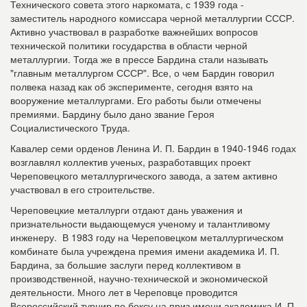
Технического совета этого наркомата, с 1939 года -
заместитель народного комиссара черной металлургии СССР.
Активно участвовал в разработке важнейших вопросов
технической политики государства в области черной
металлургии. Тогда же в прессе Бардина стали называть
"главным металлургом СССР". Все, о чем Бардин говорил
полвека назад как об эксперименте, сегодня взято на
вооружение металлургами. Его работы были отмечены
премиями. Бардину было дано
звание Героя
Социалистического Труда.
Кавалер семи орденов Ленина И. П. Бардин в 1940-1946 годах
возглавлял коллектив ученых, разработавщих проект
Череповецкого металлургического завода, а затем активно
участвовал в его строительстве.
Череповецкие металлурги отдают дань уважения и
признательности выдающемуся ученому и талантливому
инженеру. В 1983 году на Череповецком металлургическом
комбинате была учреждена премия имени академика И. П.
Бардина, за большие заслуги перед коллективом в
производственной, научно-технической и экономической
деятельности. Много лет в Череповце проводится
Всероссийский турнир по боксу на приз имени академика И. П.