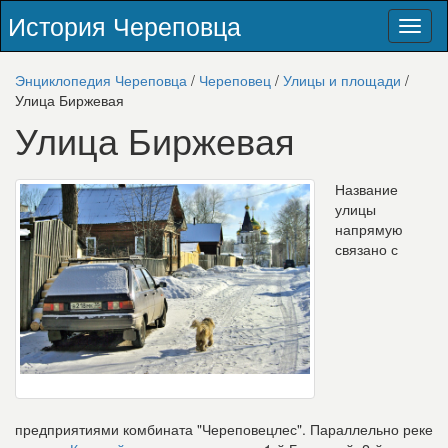
История Череповца
Toggl
naviga
Энциклопедия Череповца
/
Череповец
/
Улицы и площади
/
Улица Биржевая
Улица Биржевая
Название
улицы
напрямую
связано с
предприятиями комбината "Череповецлес". Параллельно реке