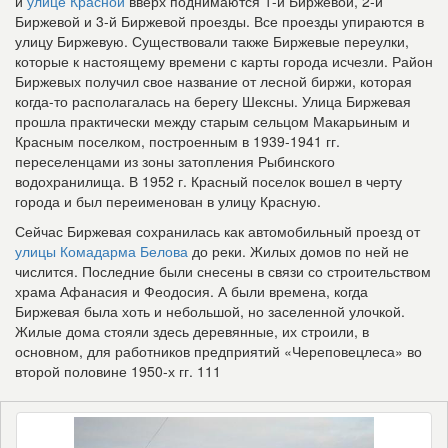
и
улице Красной
вверх поднимаются 1-й Биржевой, 2-й
Биржевой и 3-й Биржевой проезды. Все проезды упираются в
улицу Биржевую. Существовали также Биржевые переулки,
которые к настоящему времени с карты города исчезли. Район
Биржевых получил свое название от лесной биржи, которая
когда-то располагалась на берегу Шексны. Улица Биржевая
прошла практически между старым сельцом Макарьиным и
Красным поселком, построенным в 1939-1941 гг.
переселенцами из зоны затопления Рыбинского
водохранилища. В 1952 г. Красный поселок вошел в черту
города и был переименован в улицу Красную.
Сейчас Биржевая сохранилась как автомобильный проезд от
улицы Комадарма Белова
до реки. Жилых домов по ней не
числится. Последние были снесены в связи со строительством
храма Афанасия и Феодосия. А были времена, когда
Биржевая была хоть и небольшой, но заселенной улочкой.
Жилые дома стояли здесь деревянные, их строили, в
основном, для работников предприятий «Череповецлеса» во
второй половине 1950-х гг. 111