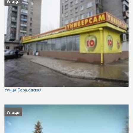
Улицы
Улица Боршодская
Улицы