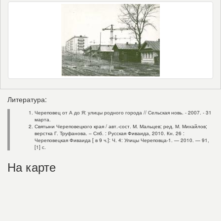
Литература:
Череповец от А до Я: улицы родного города // Сельская новь. - 2007. - 31
марта.
Святыни Череповецкого края / авт.-сост. М. Мальцев; ред. М. Михайлов;
верстка Г. Труфанова. – Спб. : Русская Фиваида, 2010. Кн. 26 :
Череповецкая Фиваида [ в 9 ч.]: Ч. 4: Улицы Череповца-1. — 2010. — 91,
[1] с.
На карте