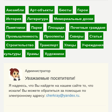
Ансамбли
Арт-объекты
Бюсты
Герои
История
Литература
Мемориальные доски
Памятники
Парки
Площади
Почетные граждане
Промышленность
Проспекты
Скверы
Статьи
Строительство
Транспорт
Улицы
Учреждения
культуры
Храмы
Художники
Администратор
Уважаемые посетители!
Я надеюсь, что Вы найдете на нашем сайте то, что
искали! Вы можете обратиться за помощью по
электронному адресу:
cherkray@yandex.ru
.