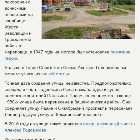
похоронен с
воинскими
почестями на
кладбище
Жертв
революции и
Гражданской
войны в
Череповце, в 1947 году на могиле был установлен
памятник
герою.
Больше о Герое Советского Союза Алексее Годовикове вы
можете узнать из
нашей статьи.
Точная дата создания улицы неизвестна. Предположительно,
сначала в честь Годовикова была названа одна из улиц
поселка строителей Панькино. После сноса поселка, в конце
1980-х улица была перенесена в Зашекснинский район. Она
соединяет улицу Раахе и Октябрьский проспект и пересекает
Ленинградскую улицу и Шекснинский проспект.
В 2016 году на улице также появился
сквер, названный в честь
Алексея Годовикова
.
Источники информации: