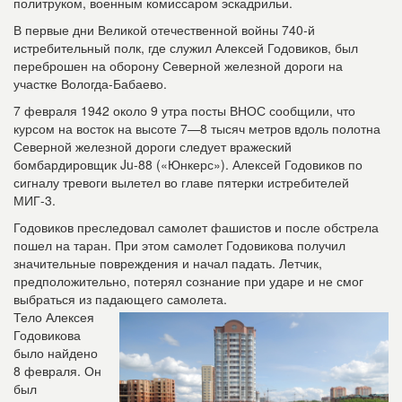
политруком, военным комиссаром эскадрильи.
В первые дни Великой отечественной войны 740-й
истребительный полк, где служил Алексей Годовиков, был
переброшен на оборону Северной железной дороги на
участке Вологда-Бабаево.
7 февраля 1942 около 9 утра посты ВНОС сообщили, что
курсом на восток на высоте 7—8 тысяч метров вдоль полотна
Северной железной дороги следует вражеский
бомбардировщик Ju-88 («Юнкерс»). Алексей Годовиков по
сигналу тревоги вылетел во главе пятерки истребителей
МИГ-3.
Годовиков преследовал самолет фашистов и после обстрела
пошел на таран. При этом самолет Годовикова получил
значительные повреждения и начал падать. Летчик,
предположительно, потерял сознание при ударе и не смог
выбраться из падающего самолета.
Тело Алексея
Годовикова
было найдено
8 февраля. Он
был