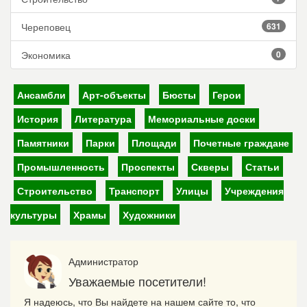
Череповец
631
Экономика
0
Ансамбли
Арт-объекты
Бюсты
Герои
История
Литература
Мемориальные доски
Памятники
Парки
Площади
Почетные граждане
Промышленность
Проспекты
Скверы
Статьи
Строительство
Транспорт
Улицы
Учреждения
культуры
Храмы
Художники
Администратор
Уважаемые посетители!
Я надеюсь, что Вы найдете на нашем сайте то, что