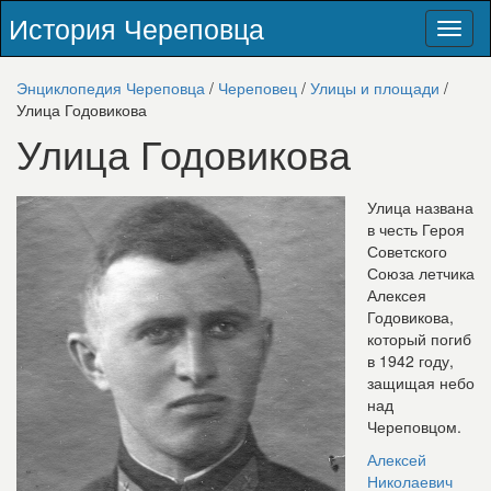
История Череповца
Toggl
naviga
Энциклопедия Череповца
/
Череповец
/
Улицы и площади
/
Улица Годовикова
Улица Годовикова
Улица названа
в честь
Героя
Советского
Союза летчика
Алексея
Годовикова
,
который погиб
в 1942 году,
защищая небо
над
Череповцом.
Алексей
Николаевич