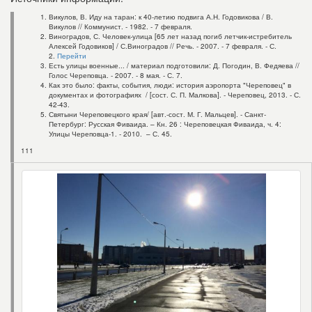
Викулов, В. Иду на таран: к 40-летию подвига А.Н. Годовикова / В.
Викулов // Коммунист. - 1982. - 7 февраля.
Виноградов, С. Человек-улица [65 лет назад погиб летчик-истребитель
Алексей Годовиков] / С.Виноградов // Речь. - 2007. - 7 февраля. - С.
2.
Перейти
Есть улицы военные... / материал подготовили: Д. Погодин, В. Федяева //
Голос Череповца. - 2007. - 8 мая. - С. 7.
Как это было: факты, события, люди: история аэропорта "Череповец" в
документах и фотографиях / [сост. С. П. Малкова]. - Череповец, 2013. - С.
42-43.
Святыни Череповецкого края/ [авт.-сост. М. Г. Мальцев]. - Санкт-
Петербург: Русская Фиваида. – Кн. 26 : Череповецкая Фиваида, ч. 4:
Улицы Череповца-1. - 2010. – С. 45.
111