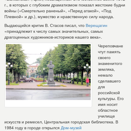
г., в которых с глубоким драматизмом показал жестокие будни
войны («Смертельно раненый», «Перед атакой», «Под
Плевной» и др.), мужество и нравственную силу народа.
Выдающийся критик В. Стасов писал, что
Верещагин
«принадлежит к числу самых значительных, самых
драгоценных художников-историков нашего века».
Череповчане
чтут память
своего
знаменитого
земляка,
немало
сделавшего
для
российской
культуры. Его
имя носит
областное
училище
искусств и ремесел, Центральная городская библиотека. В
1984 году в городе открылся
Дом-музей