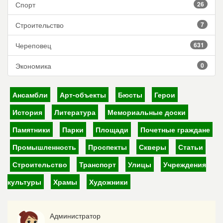
Спорт
26
Строительство
7
Череповец
631
Экономика
0
Ансамбли
Арт-объекты
Бюсты
Герои
История
Литература
Мемориальные доски
Памятники
Парки
Площади
Почетные граждане
Промышленность
Проспекты
Скверы
Статьи
Строительство
Транспорт
Улицы
Учреждения
культуры
Храмы
Художники
Администратор