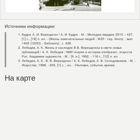
Источники информации:
Кудря, А. И. Верещагин / А. И. Кудря. - М. : Молодая гвардия, 2010. - 427,
[1] с., [16] л. ил. - (Жизнь замечательных людей : ЖЗЛ : сер. биогр. ; вып.
1402 (1202)). - Библиогр.: с. 426.
Лебедев, А. К. Жизнь и наследие В.В. Верещагина в свете новых
публикаций / А. К. Лебедев ; НИИ теории и истории изобразит. искусств
Рос. Академии художеств. - М. : [б. и.], 1992. - 116 с., [12] л. ил.
Лебедев, А. К. В. В. Верещагин / А. К. Лебедев, А. В. Солодовников. - М. :
Искусство, 1988. - 205, [1] с. : ил. - (Человек, события, время).
На карте