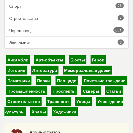
Спорт
26
Строительство
7
Череповец
631
Экономика
0
Ансамбли
Арт-объекты
Бюсты
Герои
История
Литература
Мемориальные доски
Памятники
Парки
Площади
Почетные граждане
Промышленность
Проспекты
Скверы
Статьи
Строительство
Транспорт
Улицы
Учреждения
культуры
Храмы
Художники
Администратор