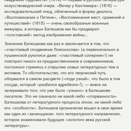
искусствоведческий очерк. «Вечер у Кантемира» (1816) —
исследовательский этюд, облеченный в форму диалога.
«Воспоминание о Петине», «Воспоминания мест, сражений и
путешествий» (1815) — очень своеобразные военные
мемуары, в которых Батюшков как бы предварил
«толстовский» метод изображения войны...
Значение Батюшкова как раз и заключается в том, что
«счастливый сподвижник Ломоносова» (а первоначально в
пушкинской рукописи даже: «счастливый соперник»!) не
повторил никого из предшественников и современников,
постоянно стремясь к открытию новых литературных тем и
мотивов. То обстоятельство, что его творческий путь
оборвался в самом расцвете («поди узнай», что было в том
сосуде, который «разбился вдребезги»!), — вовсе не
зачеркивало того, что уже было «узнано» в Батюшкове-
писателе. Это не означало ни какой-либо «оторванности»
Батюшкова от литературного процесса эпохи, ни какой-либо
его «особности». Батюшков органически вошел в свое время
как один из «зачинщиков» того литературного направления,
которое знаменовало будущее «золотого века русской
литературы».