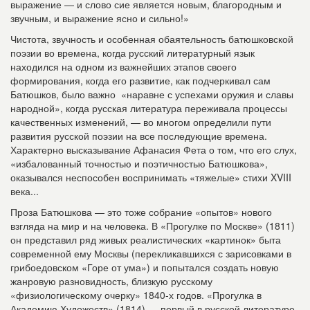
выражение — и слово сие является новым, благородным и
звучным, и выражение ясно и сильно!»
Чистота, звучность и особенная обаятельность батюшковской
поэзии во времена, когда русский литературный язык
находился на одном из важнейших этапов своего
формирования, когда его развитие, как подчеркивал сам
Батюшков, было важно «наравне с успехами оружия и славы
народной», когда русская литература переживала процессы
качественных изменений, — во многом определили пути
развития русской поэзии на все последующие времена.
Характерно высказывание Афанасия Фета о том, что его слух,
«избалованный точностью и поэтичностью Батюшкова»,
оказывался неспособен воспринимать «тяжелые» стихи XVIII
века...
Проза Батюшкова — это тоже собрание «опытов» нового
взгляда на мир и на человека. В «Прогулке по Москве» (1811)
он представил ряд живых реалистических «картинок» быта
современной ему Москвы (перекликавшихся с зарисовками в
грибоедовском «Горе от ума») и попытался создать новую
жанровую разновидность, близкую русскому
«физиологическому очерку» 1840-х годов. «Прогулка в
Академию Художеств» (1814) — первый в русской литературе