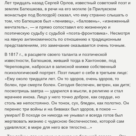
Лет тридцать назад Сергей Орлов, известный советский поэт и
земляк Батюшкова, в речи на его могиле (в Прилукском
монастыре под Вологдой) сказал, что ему странно слышать о
том, что Батюшков был «ленивец», «баловень», «изнеженный
мечтатель», — и прямо сопоставил его жизненную и
поэтическую судьбу с судьбой «поэта-фронтовика». Несмотря
на явную антиномичность по отношению к традиционным
представлениям, это замечание оказывается очень точным.
В 1817 г., в расцвете своего таланта и поэтической
известности, Батюшков, живший тогда в Хантонове, под
Череповцом, набросал в записной книжке собственный
психологический портрет. Поэт пишет о себе в третьем лице:
«Ему около тридцати лет. Он то здоров, очень здоров, то
болен, при смерти болен. Сегодня беспечен, ветрен, как дитя;
посмотришь завтра — ударился в мысли, в религию и стал
мрачнее инока. Лицо у него точно доброе, как сердце, но
столь же непостоянно. Он тонок, сух, бледен, как полотно. Он
перенес три войны и на биваках был здоров, в покое —
умирал! В походе он никогда не унывал и всегда готов был
жертвовать жизнию с чудесною беспечностию, которой сам
удивлялся; в мире для него все тягостно...»