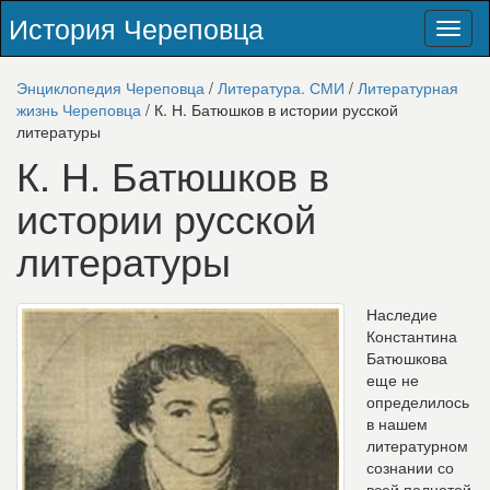
История Череповца
Toggl
naviga
Энциклопедия Череповца
/
Литература. СМИ
/
Литературная
жизнь Череповца
/ К. Н. Батюшков в истории русской
литературы
К. Н. Батюшков в
истории русской
литературы
Наследие
Константина
Батюшкова
еще не
определилось
в нашем
литературном
сознании со
всей полнотой