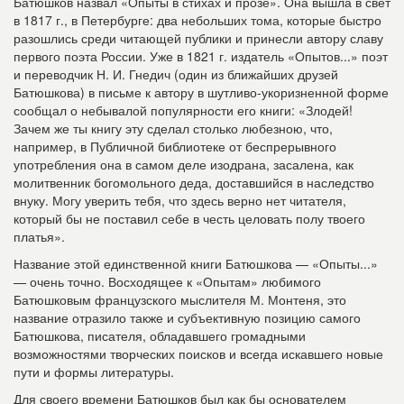
Батюшков назвал «Опыты в стихах и прозе». Она вышла в свет
в 1817 г., в Петербурге: два небольших тома, которые быстро
разошлись среди читающей публики и принесли автору славу
первого поэта России. Уже в 1821 г. издатель «Опытов...» поэт
и переводчик Н. И. Гнедич (один из ближайших друзей
Батюшкова) в письме к автору в шутливо-укоризненной форме
сообщал о небывалой популярности его книги: «Злодей!
Зачем же ты книгу эту сделал столько любезною, что,
например, в Публичной библиотеке от беспрерывного
употребления она в самом деле изодрана, засалена, как
молитвенник богомольного деда, доставшийся в наследство
внуку. Могу уверить тебя, что здесь верно нет читателя,
который бы не поставил себе в честь целовать полу твоего
платья».
Название этой единственной книги Батюшкова — «Опыты...»
— очень точно. Восходящее к «Опытам» любимого
Батюшковым французского мыслителя М. Монтеня, это
название отразило также и субъективную позицию самого
Батюшкова, писателя, обладавшего громадными
возможностями творческих поисков и всегда искавшего новые
пути и формы литературы.
Для своего времени Батюшков был как бы основателем