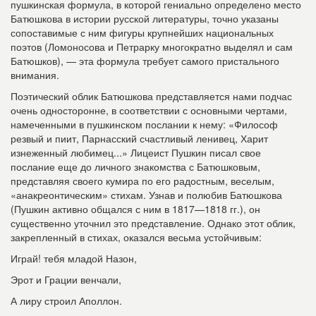
пушкинская формула, в которой гениально определено место
Батюшкова в истории русской литературы, точно указаны
сопоставимые с ним фигуры крупнейших национальных
поэтов (Ломоносова и Петрарку многократно выделял и сам
Батюшков), — эта формула требует самого пристального
внимания.
Поэтический облик Батюшкова представляется нами подчас
очень односторонне, в соответствии с основными чертами,
намеченными в пушкинском послании к нему: «Философ
резвый и пиит, Парнасский счастливый ленивец, Харит
изнеженный любимец...» Лицеист Пушкин писал свое
послание еще до личного знакомства с Батюшковым,
представляя своего кумира по его радостным, веселым,
«анакреонтическим» стихам. Узнав и полюбив Батюшкова
(Пушкин активно общался с ним в 1817—1818 гг.), он
существенно уточнил это представление. Однако этот облик,
закрепленный в стихах, оказался весьма устойчивым:
Играй! тебя младой Назон,
Эрот и Грации венчали,
А лиру строил Аполлон.