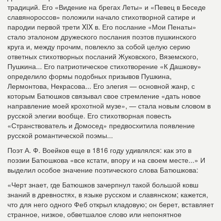
традиций. Его «Видение на брегах Леты» и «Певец в Беседе
славянороссов» положили начало стихотворной сатире и
пародии первой трети XIX в. Его послание «Мои Пенаты»
стало эталоном дружеского послания поэтов пушкинского
круга и, между прочим, повлекло за собой целую серию
ответных стихотворных посланий Жуковского, Вяземского,
Пушкина... Его патриотическое стихотворение «К Дашкову»
определило формы подобных призывов Пушкина,
Лермонтова, Некрасова... Его элегия — основной жанр, с
которым Батюшков связывал свое стремление «дать новое
направление моей крохотной музе», — стала новым словом в
русской элегии вообще. Его стихотворная повесть
«Странствователь и Домосед» предвосхитила появление
русской романтической поэмы...
Поэт А. Ф. Воейков еще в 1816 году удивлялся: как это в
поэзии Батюшкова «все кстати, впору и на своем месте...» И
выделил особое значение поэтического слова Батюшкова:
«Черт знает, где Батюшков зачерпнул такой большой ковш
знаний в древностях, в языке русском и славянском; кажется,
что для него одного Феб открыл кладовую; он берет, вставляет
странное, низкое, обветшалое слово или непонятное