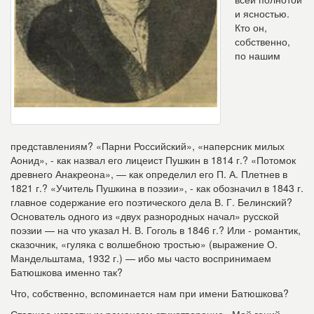
и ясностью.
Кто он,
собственно,
по нашим
представлениям? «Парни Российский», «наперсник милых
Аонид», - как назвал его лицеист Пушкин в 1814 г.? «Потомок
древнего Анакреона», — как определил его П. А. Плетнев в
1821 г.? «Учитель Пушкина в поэзии», - как обозначил в 1843 г.
главное содержание его поэтического дела В. Г. Белинский?
Основатель одного из «двух разнородных начал» русской
поэзии — на что указал Н. В. Гоголь в 1846 г.? Или - романтик,
сказочник, «гуляка с волшебною тростью» (выражение О.
Мандельштама, 1932 г.) — ибо мы часто воспринимаем
Батюшкова именно так?
Что, собственно, вспоминается нам при имени Батюшкова?