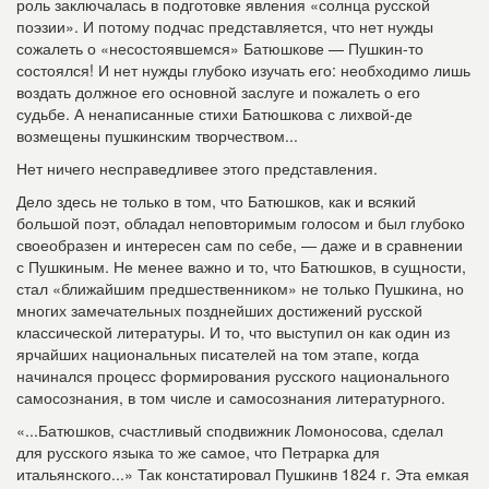
роль заключалась в подготовке явления «солнца русской
поэзии». И потому подчас представляется, что нет нужды
сожалеть о «несостоявшемся» Батюшкове — Пушкин-то
состоялся! И нет нужды глубоко изучать его: необходимо лишь
воздать должное его основной заслуге и пожалеть о его
судьбе. А ненаписанные стихи Батюшкова с лихвой-де
возмещены пушкинским творчеством...
Нет ничего несправедливее этого представления.
Дело здесь не только в том, что Батюшков, как и всякий
большой поэт, обладал неповторимым голосом и был глубоко
своеобразен и интересен сам по себе, — даже и в сравнении
с Пушкиным. Не менее важно и то, что Батюшков, в сущности,
стал «ближайшим предшественником» не только Пушкина, но
многих замечательных позднейших достижений русской
классической литературы. И то, что выступил он как один из
ярчайших национальных писателей на том этапе, когда
начинался процесс формирования русского национального
самосознания, в том числе и самосознания литературного.
«...Батюшков, счастливый сподвижник Ломоносова, сделал
для русского языка то же самое, что Петрарка для
итальянского...» Так констатировал Пушкинв 1824 г. Эта емкая