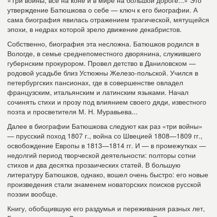
«Три войны, все на коне и в мире на большой дороге...» Это
утверждение Батюшкова о себе — ключ к его биографии. А
сама биография явилась отражением трагической, мятущейся
эпохи, в недрах которой зрело движение декабристов.
Собственно, биография эта несложна. Батюшков родился в
Вологде, в семье среднепоместного дворянина, служившего
губернским прокурором. Провел детство в Даниловском —
родовой усадьбе близ Устюжны Железо-польской. Учился в
петербургских пансионах, где в совершенстве овладел
французским, итальянским и латинским языками. Начал
сочинять стихи и прозу под влиянием своего дяди, известного
поэта и просветителя М. Н. Муравьева...
Далее в биографии Батюшкова следуют как раз «три войны»
— прусский поход 1807 г., война со Швецией 1808—1809 гг.,
освобождение Европы в 1813—1814 гг. И — в промежутках —
недолгий период творческой деятельности: полторы сотни
стихов и два десятка прозаических статей. В большую
литературу Батюшков, однако, вошел очень быстро: его новые
произведения стали знаменем новаторских поисков русской
поэзии вообще.
Книгу, обобщившую его раздумья и переживания разных лет,