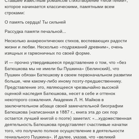
Ставшее известным романсом стихотворение «Мой гений»,
которое начинается классическими, памятными всем
строками:
О память сердца! Ты сильней
Рассудка памяти печальной...
Несколько анакреонтических стихов, воспевающих радости
жизни и любви. Несколько «подражаний древним», очень
изящных и гармоничных по своей форме.
И — прочно утвердившееся представление о том, что «без
Батюшкова мы не имели бы Пушкина» (Белинский), что
Пушкин обязан Батюшкову в своем первоначальном развитии
больше, чем какому-либо иному поэту-предшественнику.
Представление это, являющееся чрезвычайно высокой
оценкой наследия Батюшкова, несет в себе и оттенок
некоторого сожаления. Академик Л. Н. Майков в
заключительном абзаце своей замечательной биографии
Батюшкова (написанная в 1887 г., книга эта до сих пор
остается лучшей книгой о поэте) заметил: «...художественная
деятельность Батюшкова представляет счастливые начатки
того, что получило полное осуществление в деятельности
гениального Пушкина». И далее, указав, что «великий