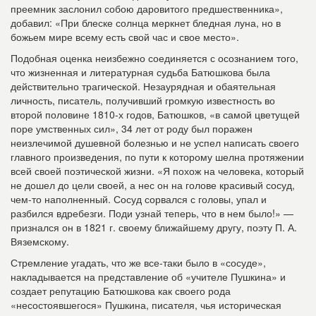
преемник заслонил собою даровитого предшественника»,
добавил: «При блеске солнца меркнет бледная луна, но в
божьем мире всему есть свой час и свое место».
Подобная оценка неизбежно соединяется с осознанием того,
что жизненная и литературная судьба Батюшкова была
действительно трагической. Незаурядная и обаятельная
личность, писатель, получивший громкую известность во
второй половине 1810-х годов, Батюшков, «в самой цветущей
поре умственных сил», 34 лет от роду был поражен
неизлечимой душевной болезнью и не успел написать своего
главного произведения, по пути к которому шелна протяжении
всей своей поэтической жизни. «Я похож на человека, который
не дошел до цели своей, а нес он на голове красивый сосуд,
чем-то наполненный. Сосуд сорвался с головы, упал и
разбился вдребезги. Поди узнай теперь, что в нем было!» —
признался он в 1821 г. своему ближайшему другу, поэту П. А.
Вяземскому.
Стремление угадать, что же все-таки было в «сосуде»,
накладывается на представление об «учителе Пушкина» и
создает репутацию Батюшкова как своего рода
«несостоявшегося» Пушкина, писателя, чья историческая