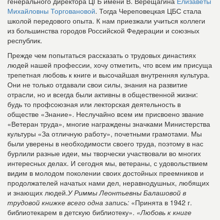
генерального директора ЦГБ имени В. Верещагина
Елизаветы
Михайловны Торговановой
. Тогда Череповецкая ЦБС стала
школой передового опыта. К нам приезжали учиться коллеги
из большинства городов Российской Федерации и союзных
республик.
Прежде чем попытаться рассказать о трудовых династиях
людей нашей профессии, хочу отметить, что всем им присуща
трепетная любовь к книге и высочайшая внутренняя культура.
Они не только отдавали свои силы, знания на развитие
отрасли, но и всегда были активны в общественной жизни:
будь то профсоюзная или лекторская деятельность в
обществе «Знание». Неслучайно всем им присвоено звание
«Ветеран труда», многие награждены значками Министерства
культуры «За отличную работу», почетными грамотами. Мы
были уверены в необходимости своего труда, поэтому в нас
бурлили разные идеи, мы творчески участвовали во многих
интересных делах. И сегодня мы, ветераны, с удовольствием
видим в молодом поколении своих достойных преемников и
продолжателей начатых нами дел, неравнодушных, любящих
и знающих людей.
У Риммы Леонтьевны Балашовой в
трудовой книжке всего одна запись:
«Принята в 1942 г.
библиотекарем в детскую библиотеку».
«Любовь к книге