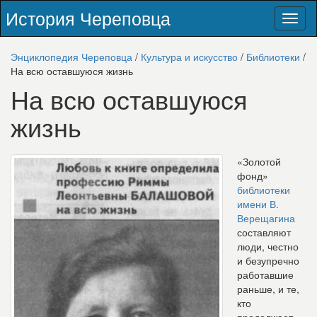
История Череповца
Toggl
naviga
Энциклопедия Череповца
/
Культура и искусство
/
Библиотеки
/
На всю оставшуюся жизнь
На всю оставшуюся
жизнь
«Золотой
фонд»
библиотеки
имени В.
Верещагина
составляют
люди, честно
и безупречно
работавшие
раньше, и те,
кто