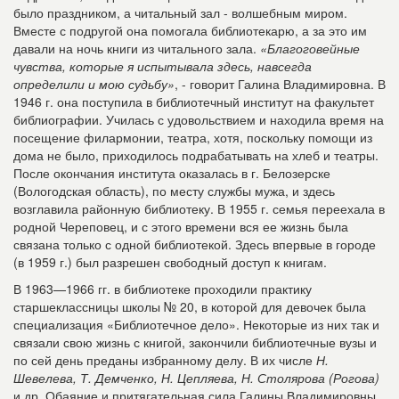
было праздником, а читальный зал - волшебным миром.
Вместе с подругой она помогала библиотекарю, а за это им
давали на ночь книги из читального зала.
«Благоговейные
чувства, которые я испытывала здесь, навсегда
определили и мою судьбу»
, - говорит Галина Владимировна. В
1946 г. она поступила в библиотечный институт на факультет
библиографии. Училась с удовольствием и находила время на
посещение филармонии, театра, хотя, поскольку помощи из
дома не было, приходилось подрабатывать на хлеб и театры.
После окончания института оказалась в г. Белозерске
(Вологодская область), по месту службы мужа, и здесь
возглавила районную библиотеку. В 1955 г. семья переехала в
родной Череповец, и с этого времени вся ее жизнь была
связана только с одной библиотекой. Здесь впервые в городе
(в 1959 г.) был разрешен свободный доступ к книгам.
В 1963—1966 гг. в библиотеке проходили практику
старшеклассницы школы № 20, в которой для девочек была
специализация «Библиотечное дело». Некоторые из них так и
связали свою жизнь с книгой, закончили библиотечные вузы и
по сей день преданы избранному делу. В их числе
Н.
Шевелева, Т. Демченко, Н. Цепляева, Н. Столярова (Рогова)
и др. Обаяние и притягательная сила Галины Владимировны