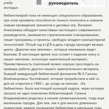
учебу
молодых
библиотекарей пока не имеющих специального образования,
при этом проявила способности тонкого психолога и освоила
навыки проведения тренингов и деловых игр. Валерия
Алексеевна обладает качествами настоящего современного
руководителя, занимается стратегическим планированием,
пишет программы и проекты, свободно владеет компьютерной
технологией. Пятый год в ЦГБ в день города проходят вечера
цикла «Дорогие мои земляки», которые неизменно ведет
Базлова. В настоящее время она готовит к изданию книгу о
наших земляках, используя накопленный материал.
Преемственность поколений можно хорошо проследить на
примере работы другого нашего замечательного ветерана,
бывшей заведующей библиотекой-филиалом № 2
Галины
Владимировны Чистяковой
, которая проработала в ней со
дня ее открытия в 1956 г. до ухода на пенсию. «Ее
библиотека» была настоящей кузницей кадров, через которую
прошло не одно поколение библиотекарей. Галина
Владимировна родилась в нашем провинциальном, тогда еще
маленьком городке. Для нее, как и для многих довоенных
подростков, каждое посещение библиотеки в школьные годы