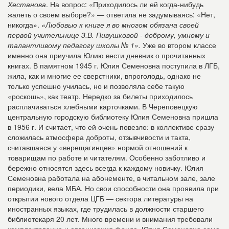
Хестанова
. На вопрос: «Приходилось ли ей когда-нибудь
жалеть о своем выборе?» — ответила не задумываясь: «Нет,
никогда».
«Любовью к книге я во многом обязана своей
первой учительнице 3.В. Пивушковой - доброму, умному и
талантливому педагогу школы № 1».
Уже во втором классе
именно она приучила Юлию вести дневник о прочитанных
книгах. В памятном 1945 г. Юлия Семеновна поступила в ЛГБ,
жила, как и многие ее сверстники, впроголодь, однако не
только успешно училась, но и позволяла себе такую
«роскошь», как театр. Нередко за билеты приходилось
расплачиваться хлебными карточками. В Череповецкую
центральную городскую библиотеку Юлия Семеновна пришла
в 1956 г. И считает, что ей очень повезло: в коллективе сразу
сложилась атмосфера доброты, отзывчивости и такта,
считавшаяся у «верещагинцев» нормой отношений к
товарищам по работе и читателям. Особенно заботливо и
бережно относятся здесь всегда к каждому новичку. Юлия
Семеновна работала на абонементе, в читальном зале, зале
периодики, вела МБА. Но свои способности она проявила при
открытии нового отдела ЦГБ — сектора литературы на
иностранных языках, где трудилась в должности старшего
библиотекаря 20 лет. Много времени и внимания требовали