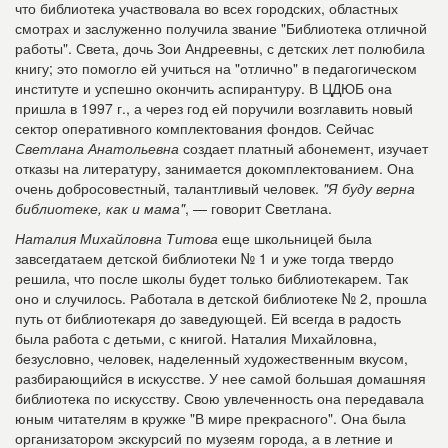
что библиотека участвовала во всех городских, областных
смотрах и заслуженно получила звание "Библиотека отличной
работы". Света, дочь Зои Андреевны, с детских лет полюбила
книгу; это помогло ей учиться на "отлично" в педагогическом
институте и успешно окончить аспирантуру. В ЦДЮБ она
пришла в 1997 г., а через год ей поручили возглавить новый
сектор оперативного комплектования фондов. Сейчас
Светлана Анатольевна
создает платный абонемент, изучает
отказы на литературу, занимается докомплектованием. Она
очень добросовестный, талантливый человек.
"Я буду верна
библиотеке, как и мама"
, — говорит Светлана.
Наталия Михайловна Титова
еще школьницей была
завсегдатаем детской библиотеки № 1 и уже тогда твердо
решила, что после школы будет только библиотекарем. Так
оно и случилось. Работала в детской библиотеке № 2, прошла
путь от библиотекаря до заведующей. Ей всегда в радость
была работа с детьми, с книгой. Наталия Михайловна,
безусловно, человек, наделенный художественным вкусом,
разбирающийся в искусстве. У нее самой большая домашняя
библиотека по искусству. Свою увлеченность она передавала
юным читателям в кружке "В мире прекрасного". Она была
организатором экскурсий по музеям города, а в летние и