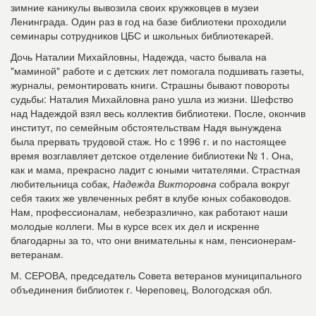
зимние каникулы вывозила своих кружковцев в музеи
Ленинграда. Один раз в год на базе библиотеки проходили
семинары сотрудников ЦБС и школьных библиотекарей.
Дочь Наталии Михайловны, Надежда, часто бывала на
"маминой" работе и с детских лет помогала подшивать газеты,
журналы, ремонтировать книги. Страшны бывают повороты
судьбы: Наталия Михайловна рано ушла из жизни. Шефство
над Надеждой взял весь коллектив библиотеки. После, окончив
институт, по семейным обстоятельствам Надя вынуждена
была прервать трудовой стаж. Но с 1996 г. и по настоящее
время возглавляет детское отделение библиотеки № 1. Она,
как и мама, прекрасно ладит с юными читателями. Страстная
любительница собак,
Надежда Викторовна
собрала вокруг
себя таких же увлеченных ребят в клубе юных собаководов.
Нам, профессионалам, небезразлично, как работают наши
молодые коллеги. Мы в курсе всех их дел и искренне
благодарны за то, что они внимательны к нам, пенсионерам-
ветеранам.
М. СЕРОВА, председатель Совета ветеранов муниципального
объединения библиотек г. Череповец, Вологодская обл.