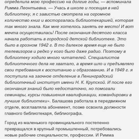
определила мою профессию на долгие годы, — вспоминала
Римма Леонтьевна. — Учась в школе и посещая в ней
библиотеку, я с завистью смотрела на огромное
количество книг и восторгалась библиотекаршей, которая
так много знала. Как мне хотелось занять ее место! И вот
мечта осуществилась! После окончания десятого класса
начала работать в городской детской библиотеке. Это
было в грозном 1942 г. В то далекое время еще не было
телевизоров и редко у кого было даже радио. Поэтому в
библиотеку ходило много читателей. Специалистов
библиотечного дела не хватало, а время шло и предъявляло
свои требования к воспитанию и образованию. И в 1949 г. я
поступила на заочное отделение в Ленинградский
библиотечный институт имени Н. К. Крупской. И после его
окончания знаний было недостаточно, но помогали
семинары, курсы повышения квалификации, командировки в
лучшие библиотеки».
Балашова работала в передвижном
отделе, возглавляла абонемент, позже освоила должности
главного библиотекаря, библиографа.
Город из маленького провинциального постепенно
превращался в крупный промышленный, потребовались
новые рабочие специальности, профессии. И Римма