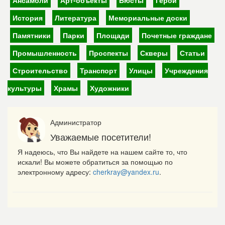
Ансамбли
Арт-объекты
Бюсты
Герои
История
Литература
Мемориальные доски
Памятники
Парки
Площади
Почетные граждане
Промышленность
Проспекты
Скверы
Статьи
Строительство
Транспорт
Улицы
Учреждения
культуры
Храмы
Художники
Администратор
Уважаемые посетители!
Я надеюсь, что Вы найдете на нашем сайте то, что
искали! Вы можете обратиться за помощью по
электронному адресу:
cherkray@yandex.ru
.