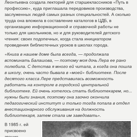
Леонтьевна создала лекторий для старшеклассников «Путь в
профессию», куда приглашала передовиков производства,
заслуженных людей самых разных специальностей. А сколько
труда она вложила в составление каталогов в ЦДБ, в
организацию информационной и справочной работы не
только для школьников, но и для руководителей детского
чтения: своих подопечных, когда стала инициатором
проведения библиотечных уроков в школах города.
«Книга в нашем доме была всегда, — продолжала
вспоминать Балашова, — поэтому моя дочь Лера ее рано
полюбила. С детства я много ей читала, а когда она пошла
в школу, очень часто бывала в «моей» библиотеке. После
десятого класса Лере представилась возможность
работать на контроле в городской центральной
библиотеке. Ей очень хотелось стать библиотекарем, но...
нужны были знания, поэтому она заочно окончила
педагогический институт и только тогда попала в отдел
внестационарного обслуживания на должность
библиотекаря, затем стала им заведовать».
В 1985 г. ей
присвоено
звание