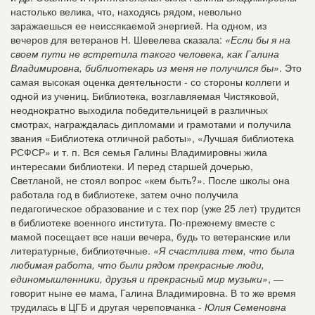
настолько велика, что, находясь рядом, невольно
заражаешься ее неиссякаемой энергией. На одном, из
вечеров для ветеранов
Н. Шевелева сказала:
«Если бы я на
своем пути не встретила такого человека, как Галина
Владимировна, библиотекарь из меня не получился бы»
. Это
самая высокая оценка деятельности - со стороны коллеги и
одной из учениц. Библиотека, возглавляемая Чистяковой,
неоднократно выходила победительницей в различных
смотрах, награждалась дипломами и грамотами и получила
звания «Библиотека отличной работы», «Лучшая библиотека
РСФСР» и т. п. Вся семья Галины Владимировны жила
интересами библиотеки. И перед старшей дочерью,
Светланой, не стоял вопрос «кем быть?». После школы она
работала год в библиотеке, затем очно получила
педагогическое образование и с тех пор (уже 25 лет) трудится
в библиотеке военного института. По-прежнему вместе с
мамой посещает все наши вечера, будь то ветеранские или
литературные, библиотечные.
«Я счастлива тем, что была
любимая работа, что были рядом прекрасные люди,
единомышленники, друзья и прекрасный мир музыки»
, —
говорит ныне ее мама, Галина Владимировна. В то же время
трудилась в ЦГБ и другая череповчанка -
Юлия Семеновна