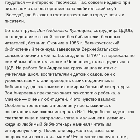
трудиться — интересно, творчески. Так, совсем недавно при
читальном зале она организовала любительский клуб
"Беседа", где бывают в гостях известные в городе поэты и
писатели.
Ветеран труда,
Зоя Андреевна Кузнецова
, сотрудница ЦДЮБ,
не представляет своей жизни без библиотеки, без юных
читателей, без книг. Окончив в 1956 г. Великоустюгский
библиотечный техникум, заведовала Верхнебатальской
сельской библиотекой на Вологодчине. В 1974 г. переехала по
семейным обстоятельствам в Череповец, стала трудиться в
ЦДБ. На работе Зоя Андреевна сразу нашла контакт с
учителями школ, воспитателями детских садов, они с
удовольствием стали приводить своих подопечных в
библиотеку, где знакомили их с миром большой литературы.
Зоя Андреевна прекрасно знает психологию ребенка, а
главное — очень любит детей. И это чувство взаимно.
Особенно трепетные отношения у нее сложились с
воспитанниками школы-интерната № 1. Надо было видеть, как
светлели лица и загорались глаза у мальчишек и девчонок,
когда их любимый библиотекарь начинал читать им
интересную книгу. После они окружали ее, засыпали
вопросами и называли... мамой! Ее немалая заслуга в том,