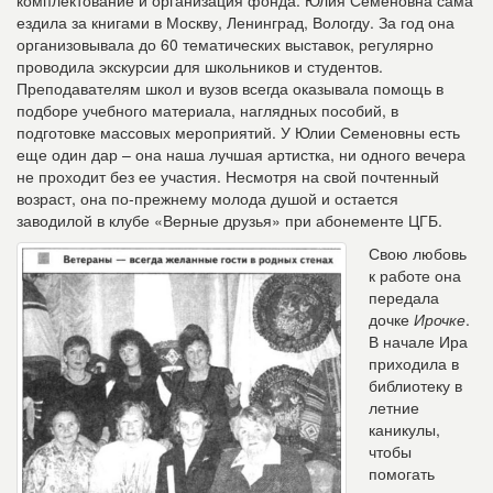
комплектование и организация фонда. Юлия Семеновна сама
ездила за книгами в Москву, Ленинград, Вологду. За год она
организовывала до 60 тематических выставок, регулярно
проводила экскурсии для школьников и студентов.
Преподавателям школ и вузов всегда оказывала помощь в
подборе учебного материала, наглядных пособий, в
подготовке массовых мероприятий. У Юлии Семеновны есть
еще один дар – она наша лучшая артистка, ни одного вечера
не проходит без ее участия. Несмотря на свой почтенный
возраст, она по-прежнему молода душой и остается
заводилой в клубе «Верные друзья» при абонементе ЦГБ.
Свою любовь
к работе она
передала
дочке
Ирочке
.
В начале Ира
приходила в
библиотеку в
летние
каникулы,
чтобы
помогать