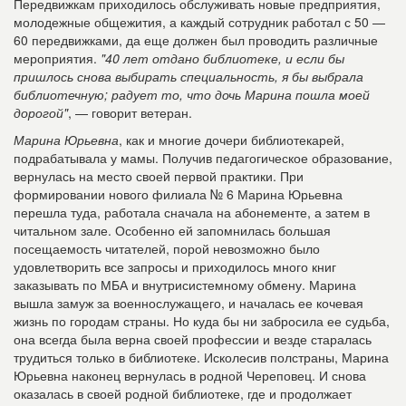
Передвижкам приходилось обслуживать новые предприятия,
молодежные общежития, а каждый сотрудник работал с 50 —
60 передвижками, да еще должен был проводить различные
мероприятия.
"40 лет отдано библиотеке, и если бы
пришлось снова выбирать специальность, я бы выбрала
библиотечную; радует то, что дочь Марина пошла моей
дорогой"
, — говорит ветеран.
Марина Юрьевна
, как и многие дочери библиотекарей,
подрабатывала у мамы. Получив педагогическое образование,
вернулась на место своей первой практики. При
формировании нового филиала № 6 Марина Юрьевна
перешла туда, работала сначала на абонементе, а затем в
читальном зале. Особенно ей запомнилась большая
посещаемость читателей, порой невозможно было
удовлетворить все запросы и приходилось много книг
заказывать по МБА и внутрисистемному обмену. Марина
вышла замуж за военнослужащего, и началась ее кочевая
жизнь по городам страны. Но куда бы ни забросила ее судьба,
она всегда была верна своей профессии и везде старалась
трудиться только в библиотеке. Исколесив полстраны, Марина
Юрьевна наконец вернулась в родной Череповец. И снова
оказалась в своей родной библиотеке, где и продолжает