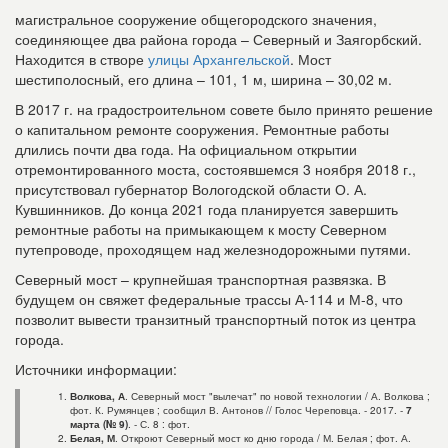
магистральное сооружение общегородского значения,
соединяющее два района города – Северный и Заягорбский.
Находится в створе
улицы Архангельской
. Мост
шестиполосный, его длина – 101, 1 м, ширина – 30,02 м.
В 2017 г. на градостроительном совете было принято решение
о капитальном ремонте сооружения. Ремонтные работы
длились почти два года. На официальном открытии
отремонтированного моста, состоявшемся 3 ноября 2018 г.,
присутствовал губернатор Вологодской области О. А.
Кувшинников. До конца 2021 года планируется завершить
ремонтные работы на примыкающем к мосту Северном
путепроводе, проходящем над железнодорожными путями.
Северный мост – крупнейшая транспортная развязка. В
будущем он свяжет федеральные трассы А-114 и М-8, что
позволит вывести транзитный транспортный поток из центра
города.
Источники информации:
Волкова, А
. Северный мост "вылечат" по новой технологии / А. Волкова ;
фот. К. Румянцев ; сообщил В. Антонов // Голос Череповца. - 2017. -
7
марта (№ 9)
. - С. 8 : фот.
Белая, М
. Откроют Северный мост ко дню города / М. Белая ; фот. А.