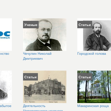
Ученые
Статьи
янство
Чечулин Николай
Городской голова
Дмитриевич
Статьи
Статьи
абытое
Деятельность
Макаринская роща
Череповецкого уездного