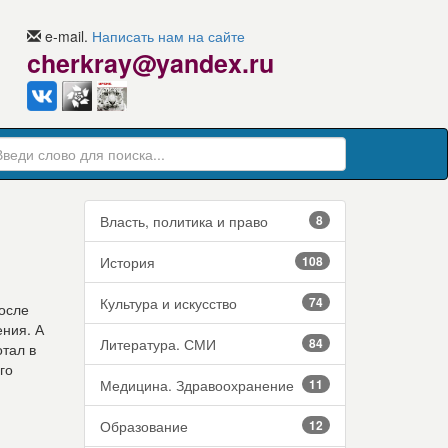
e-mail.
Написать нам на сайте
cherkray@yandex.ru
Власть, политика и право
8
История
108
Культура и искусство
74
после
ения. А
Литература. СМИ
84
тал в
го
Медицина. Здравоохранение
11
Образование
12