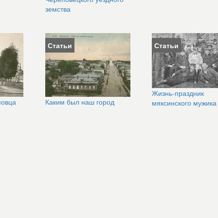
земства
Статьи
Статьи
Жизнь-праздник
повца
Каким был наш город
мяксинского мужика