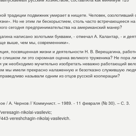
ной традиции подвижник умирает в нищете. Человек, озолотивший 
жизни». Но не этим ли бескорыстием, столь часто встречающееся на
мого сегодня предпринимательства на американский манер?
агина написано золотыми буквами, - отмечал А. Калантар, - и дея
еще выше, чем мы, современники».
иция, посвященная жизни и деятельности Н. В. Верещагина, работ
е слишком ли это скромная оценка великого труженика? Не пора ли
ли уж необходимо мучительно изобретать неважно работающий вел
шлом мы имели прекрасно налаженную и безотказно служившую люд
 справедливо называли одним из отцов русской кооперации?
 / А. Чернов // Коммунист. – 1989. - 11 февраля (№ 30). – С. 3.
veresagin-nikolai-vasilevic;
/443-vereshchagin-nikolaj-vasilevich.