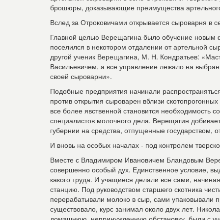
брошюры, доказывающие преимущества артельного 
Вслед за Отроковичами открывается сыроварня в се
Главной целью Верещагина было обучение новым ф
поселился в некотором отдалении от артельной сыр
другой ученик Верещагина, М. Н. Кондратьев: «М
Васильевичем, а все управление лежало на выбран
своей сыроварни».
Подобные предприятия начинали распространяться
против открытия сыроварен вблизи скотопрогонных
все более явственной становится необходимость со
специалистов молочного дела. Верещагин добиваетс
губернии на средства, отпущенные государством, о
И вновь на особых началах - под контролем тверско
Вместе с Владимиром Ивановичем Бландовым Верещ
совершенно особый дух. Единственное условие, вы
какого труда. И учащиеся делали все сами, начиная
станцию. Под руководством старшего скотника чист
перерабатывали молоко в сыр, сами упаковывали пр
существовало, курс занимал около двух лет. Никол
домашнюю, непринужденную обстановку, были с уче