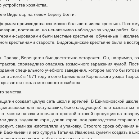
устройства хозяйства.
ле Видогощ, на левом берегу Волги.
ормам производства как можно большего числа крестьян. Поэтому
оварни, постоянно, но ненавязчиво наблюдал за ходом работ. Как
астерами-сыроварами были местные крестьяне, обученные Николае
ном крестьянами старосте. Видогощенские крестьяне были в востор
. Правда, Верещагин был достаточно осторожен. Он, например, в
 трактов, справедливо опасаясь возможного заражения чумой. Пос
здания специального учебного заведения, которое могло бы готови
я и этого: в 1871 году в селе Едимонове Корчевского уезда Тверс
ткрывается школа молочного хозяйства.
го земства.
агин создает целую сеть школ и артелей. В Едимоновской школе
двигавшееся для поступавших, было следующее: не отказываться н
 от чистки навоза и кончая отправкой готовой продукции на товарн
или двор, задавали корм, доили коров, под руководством старшего
одукт, сами же изготовляли и упаковку. Строгого срока обучения н
ай Васильевич и его супруга Татьяна Ивановна сумели создать в шк
никами и во время работы, и в часы отдыха.