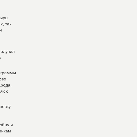
сыры:
х, так
и
получил
х
рограммы
сех
арода,
ях с
новку
т
войну и
ценкам