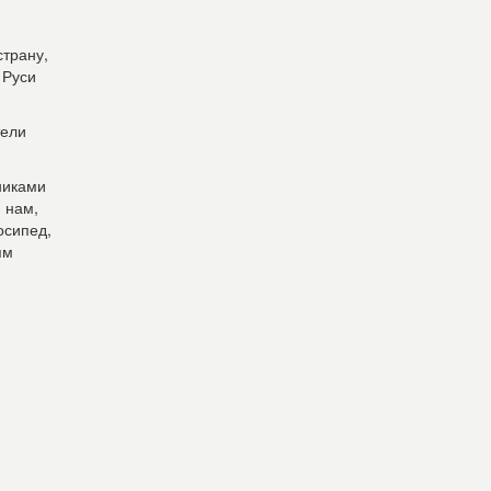
страну,
 Руси
тели
никами
 нам,
осипед,
ям