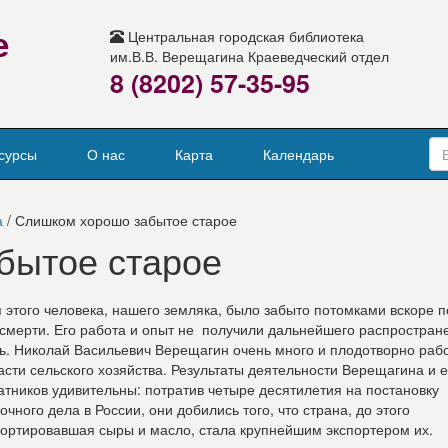
е
Центральная городская библиотека
им.В.В. Верещагина Краеведческий отдел
8 (8202) 57-35-95
сурсы
О нас
Карта
Календарь
а
/ Слишком хорошо забытое старое
бытое старое
 этого человека, нашего земляка, было забыто потомками вскоре 
 смерти. Его работа и опыт не получили дальнейшего распростран
ь. Николай Васильевич Верещагин очень много и плодотворно рабо
асти сельского хозяйства. Результаты деятельности Верещагина и е
атников удивительны: потратив четыре десятилетия на постановку
очного дела в России, они добились того, что страна, до этого
ортировавшая сыры и масло, стала крупнейшим экспортером их.