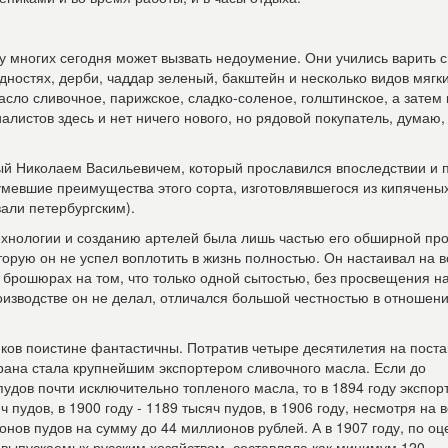
у многих сегодня может вызвать недоумение. Они учились варить 
дностях, дерби, чаддар зеленый, бакштейн и несколько видов мягки
сло сливочное, парижское, сладко-соленое, голштинское, а затем 
иалистов здесь и нет ничего нового, но рядовой покупатель, думаю,
ный Николаем Васильевичем, который прославился впоследствии и 
умевшие преимущества этого сорта, изготовлявшегося из кипячены
вали петербургским).
ехнологии и созданию артелей была лишь частью его обширной п
торую он не успел воплотить в жизнь полностью. Он настаивал на в
и брошюрах на том, что только одной сытостью, без просвещения н
оизводстве он не делал, отличался большой честностью в отношени
иков поистине фантастичны. Потратив четыре десятилетия на поста
страна стала крупнейшим экспортером сливочного масла. Если до
удов почти исключительно топленого масла, то в 1894 году экспор
ч пудов, в 1900 году - 1189 тысяч пудов, в 1906 году, несмотря на 
нов пудов на сумму до 44 миллионов рублей. А в 1907 году, по о
 выпускаемых русским хозяйством, составляла как минимум 120