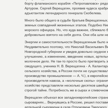
борту флагманского корабля «Петропавловск» рядо
Артуром. Сергей Верещагин, проявив чудеса храбр
адъютантом легендарного генерала Скобелева.
Много было общего в судьбе братьев Верещагиных.
земных совпадений жизненных этапов. Подобно Ник
морского офицера. Но, что куда важнее, сближало 
добровольно взятого на себя долга. Они оба шли 
Энергии и самостоятельности Верещагиным было не
Неудивительно поэтому, что Николай Васильевич 
Новгородской губернии и увидев довольно скудное 
улучшению, а изменению, введению новых, артельн
молочное дело. Не так-то просто было претворить э
сведущего, ученика Н. В. Верещагина - А. Каланта
сельского хозяйства, в России почти не существова
производство промышленное — А. Ч.), в европейск
производителя навоза, а «молочные скопы» огран
хозяйство представляли несколько десятков швейц
строгой тайне. Потребность же в сырах и сливочно
Верещагин объехал все западноевропейские стран
сыроварнях... Вернувшись в Россию, решил постави
артельной сыроварни в селе Отроковичи Тверского 