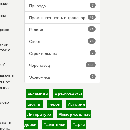
дское
Природа
7
ным»,
Промышленность и транспорт
48
дское
Религия
24
Спорт
26
ании.
ком: о
Строительство
7
де?
Череповец
631
шемся в
Экономика
0
льное
смысле
Ансамбли
Арт-объекты
слово
Бюсты
Герои
История
Литература
Мемориальные
вают и
доски
Памятники
Парки
гиб на