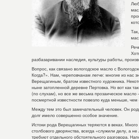
Люб
мас
про
кот
Так
мас
Реч
Хот
разбазаривании наследия, культуры работы, произво
Вопрос, как связано вологодское масло с Вологодск
Когда?». Нам, череповчанам легче: многие из нас 
Верещагиным, братом известного художника. Некот
ныне затопленной деревне Пертовка. Но вот как так
(по слухам), но все же весьма прозаическое масло
посмертной известности повезло куда меньше, чем
Между тем это был замечательный человек. Он родил
долг имело совершенно особое значение.
Истоки рода Верещагиных теряются в веках. Много
столбового дворянства, всегда «служили делу, а не
требуют отдельного обстоятельного разговора. Нап