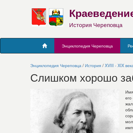
Краеведени
История Череповца
Энциклопедия Череповца
Ре
Энциклопедия Череповца
/
История
/
XVIII - XIX век
Слишком хорошо за
Имя
его
жал
обл
сор
мол
имп