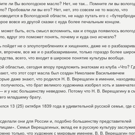
ите ли Вы вологодское масло? Нет, не так... Помните ли вы волого
ло? Пробовали ли вы его? Нет, нет, это совсем не то масло, что
изводится в Вологодской области, не надо путать его с «бутерброд
орое вовсе из другой сказки с куда более печальным концом.
, может быть, есть смысл вспомнить, как и откуда появилось волого
ло, вдруг это поможет понять, почему и куда оно исчезло?
ь пойдет не о злоупотреблениях и хищениях, даже не о разбазарив
я, впрочем, все же и о разбазаривании, только гораздо более широ
дства, всего, что входит в широкое понятие культуры вообще.
ой областью, сегодня впору предложить знатокам из клуба «Что? Г
знают, что этот сорт масла был создан Николаем Васильевичем
орые даже знают, что родился Н. В. Верещагин в имении, находив
 получилось, что брат великого художника изобрел хоть и замечате
 — и у нас большинству неведомо. Потому что Н. В. Верещагину в 
 его младшему брату.
ся 13 (25) октября 1839 года в удивительной русской семье, где 
 сделали они для России и, подобно большинству представителей
 лицам». Семья Верещагиных, вклад ее в русскую культуру заслужи
омню только, что художник с мировым именем, В. В. Верещагин по