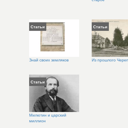
Статьи
Статьи
Знай своих земляков
Из прошлого Чере
Статьи
Милютин и царский
миллион