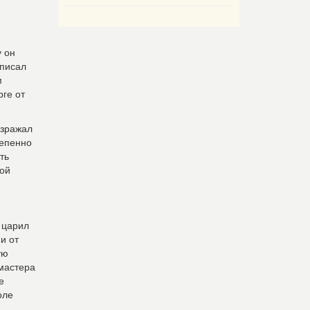
 он
 писал
м
ге от
озражал
тепенно
ть
кой
 царил
и от
ую
 мастера
е
оле