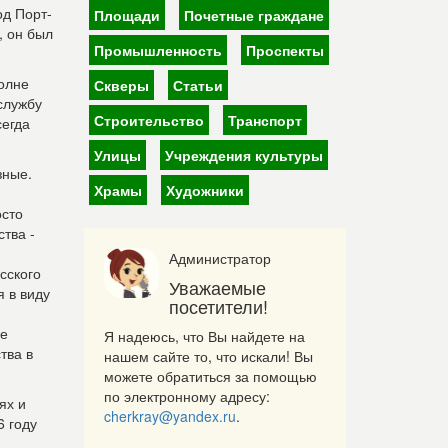
од Порт-
Площади
Почетные граждане
, он был
Промышленность
Проспекты
полне
Скверы
Статьи
службу
Строительство
Транспорт
сегда
Улицы
Учреждения культуры
зные.
Храмы
Художники
осто
тва -
Администратор
сского
Уважаемые
я в виду
посетители!
ое
Я надеюсь, что Вы найдете на
тва в
нашем сайте то, что искали! Вы
можете обратиться за помощью
по электронному адресу:
ях и
cherkray@yandex.ru
.
6 году