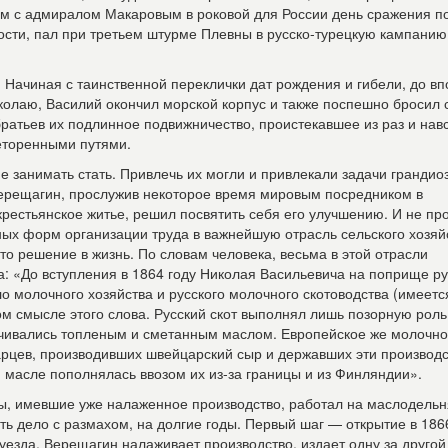
м с адмиралом Макаровым в роковой для России день сражения п
ости, пал при третьем штурме Плевны в русско-турецкую кампанию
 Начиная с таинственной переклички дат рождения и гибели, до в
олаю, Василий окончил морской корпус и также поспешно бросил 
братьев их подлинное подвижничество, проистекавшее из раз и нав
неторенными путями.
 занимать стать. Привлечь их могли и привлекали задачи грандио
Верещагин, прослужив некоторое время мировым посредником в
крестьянское житье, решил посвятить себя его улучшению. И не пр
ых форм организации труда в важнейшую отрасль сельского хозяйс
то решение в жизнь. По словам человека, весьма в этой отрасли
ра: «До вступления в 1864 году Николая Васильевича на поприще ру
ло молочного хозяйства и русского молочного скотоводства (имеетс
ом смысле этого слова. Русский скот выполнял лишь позорную роль
ичивались топленым и сметанным маслом. Европейское же молочн
арцев, производивших швейцарский сыр и державших эти производс
м масле пополнялась ввозом их из-за границы и из Финляндии».
ы, имевшие уже налаженное производство, работал на маслодельн
ть дело с размахом, на долгие годы. Первый шаг — открытие в 186
уезда. Верещагин налаживает производство, издает одну за другой