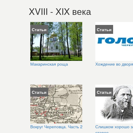
XVIII - XIX века
Статьи
Статьи
Макаринская роща
Хождение во двор
Статьи
Статьи
Вокруг Череповца. Часть 2
Слишком хорошо з
старое