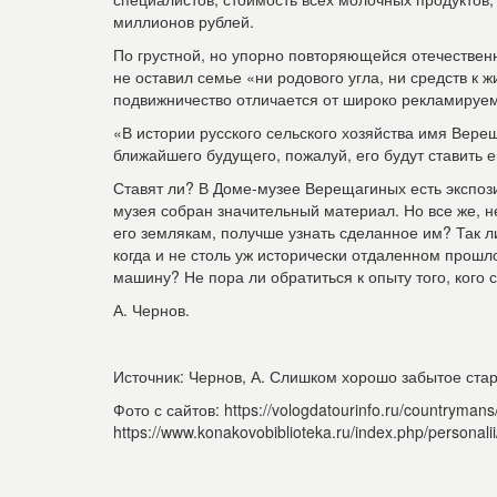
миллионов рублей.
По грустной, но упорно повторяющейся отечествен
не оставил семье «ни родового угла, ни средств к 
подвижничество отличается от широко рекламируе
«В истории русского сельского хозяйства имя Верещ
ближайшего будущего, пожалуй, его будут ставить 
Ставят ли? В Доме-музее Верещагиных есть экспоз
музея собран значительный материал. Но все же, н
его землякам, получше узнать сделанное им? Так 
когда и не столь уж исторически отдаленном про
машину? Не пора ли обратиться к опыту того, кого
А. Чернов.
Источник: Чернов, А. Слишком хорошо забытое старое
Фото с сайтов: https://vologdatourinfo.ru/countrymans/
https://www.konakovobiblioteka.ru/index.php/personalii