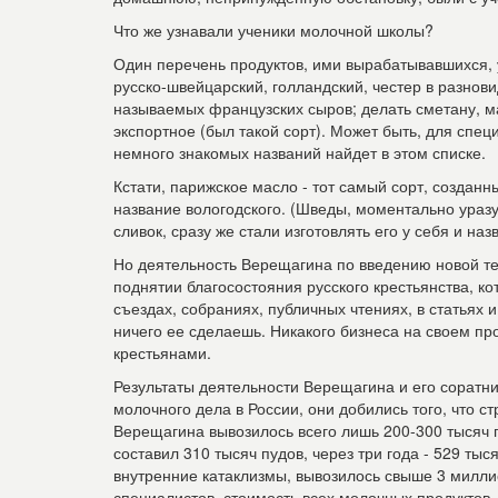
Что же узнавали ученики молочной школы?
Один перечень продуктов, ими вырабатывавшихся, 
русско-швейцарский, голландский, честер в разнови
называемых французских сыров; делать сметану, ма
экспортное (был такой сорт). Может быть, для спец
немного знакомых названий найдет в этом списке.
Кстати, парижское масло - тот самый сорт, создан
название вологодского. (Шведы, моментально ураз
сливок, сразу же стали изготовлять его у себя и наз
Но деятельность Верещагина по введению новой т
поднятии благосостояния русского крестьянства, ко
съездах, собраниях, публичных чтениях, в статьях 
ничего ее сделаешь. Никакого бизнеса на своем пр
крестьянами.
Результаты деятельности Верещагина и его соратн
молочного дела в России, они добились того, что 
Верещагина вывозилось всего лишь 200-300 тысяч п
составил 310 тысяч пудов, через три года - 529 тыся
внутренние катаклизмы, вывозилось свыше 3 миллио
специалистов, стоимость всех молочных продуктов,