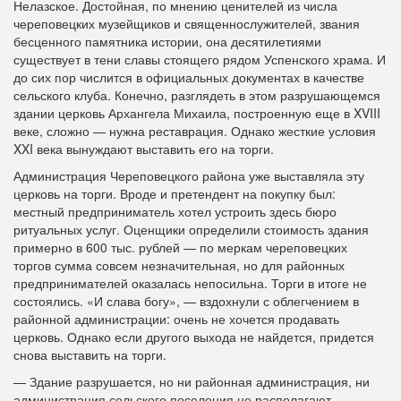
Нелазское. Достойная, по мнению ценителей из числа
череповецких музейщиков и священнослужителей, зва­ния
бесценного памятника истории, она десятилетиями
существует в тени славы стоящего рядом Успенского храма. И
до сих пор числится в официальных докумен­тах в качестве
сельского клуба. Конечно, разглядеть в этом разрушающемся
здании церковь Архангела Миха­ила, построенную еще в XVIII
веке, сложно — нужна рес­таврация. Однако жесткие условия
XXI века вынуждают выставить его на торги.
Администрация Чере­повецкого района уже вы­ставляла эту
церковь на торги. Вроде и претендент на покупку был:
местный предприниматель хотел ус­троить здесь бюро
ритуаль­ных услуг. Оценщики опре­делили стоимость здания
примерно в 600 тыс. рублей — по меркам череповецких
торгов сумма совсем незна­чительная, но для районных
предпринимателей оказа­лась непосильна. Торги в итоге не
состоялись. «И слава богу», — вздохнули с облегчением в
районной администрации: очень не хочется продавать
церковь. Однако если другого выхо­да не найдется, придется
снова выставить на торги.
— Здание разрушается, но ни районная администрация, ни
администрация сельского поселения не располагают