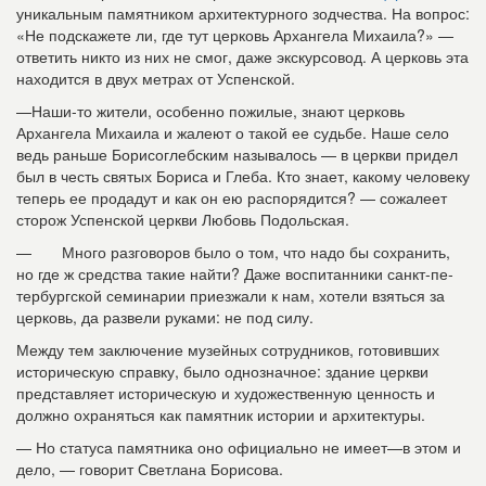
уникальным памятником архитектурного зодчества. На вопрос:
«Не подскажете ли, где тут церковь Архангела Михаила?» —
ответить никто из них не смог, даже экскурсо­вод. А церковь эта
находится в двух метрах от Успенской.
—Наши-то жители, особен­но пожилые, знают церковь
Архангела Михаила и жалеют о такой ее судьбе. Наше село
ведь раньше Борисоглебским называлось — в церкви при­дел
был в честь святых Бори­са и Глеба. Кто знает, какому человеку
теперь ее продадут и как он ею распорядится? — сожалеет
сторож Успенской церкви Любовь Подольская.
— Много разговоров было о том, что надо бы сохранить,
но где ж средства такие найти? Даже воспитанники санкт-пе­
тербургской семинарии при­езжали к нам, хотели взяться за
церковь, да развели рука­ми: не под силу.
Между тем заключение музейных сотрудников, гото­вивших
историческую справ­ку, было однозначное: здание церкви
представляет исто­рическую и художественную ценность и
должно охраняться как памятник истории и архи­тектуры.
— Но статуса памятника оно официально не имеет—в этом и
дело, — говорит Свет­лана Борисова.