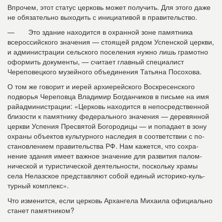
Впрочем, этот статус цер­ковь может получить. Для этого даже
не обязательно выходить с инициативой в правительство.
— Это здание находится в охранной зоне памятни­ка
всероссийского значения — стоящей рядом Успенской церкви,
и администрации сельского поселения нужно лишь грамотно
оформить до­кументы, — считает главный специалист
Череповецкого музейного объединения Тать­яна Посохова.
О том же говорит и иерей архиерейского Воскресен­ского
подворья Череповца Владимир Богданчиков в письме на имя
райадминистрации: «Церковь находится в непосредственной
близости к памятнику федерального значения — деревянной
цер­кви Успения Пресвятой Бого­родицы — и попадает в зону
охраны объектов культурного наследия в соответствии с по­
становлением правительства РФ. Нам кажется, что сохра­
нение здания имеет важное значение для развития палом­
нической и туристической де­ятельности, поскольку храмы
села Нелазское представляют собой единый историко-куль­
турный комплекс».
Что изменится, если цер­ковь Архангела Михаила офи­циально
станет памятником?