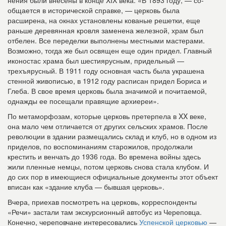
нения были внесены в конце XIX века. «В 1893 году, — со­
общается в исторической справке, — церковь была
расширена, на окнах уста­новлены кованые решетки, еще
раньше деревянная кровля заменена железной, храм был
отбелен. Все пере­делки выполнены местными мастерами.
Возможно, тогда же был освящен еще один придел. Главный
иконостас храма был шестиярусным, придельный —
трехъярус­ный. В 1911 году основная часть была украшена
стен­ной живописью, в 1912 году расписан придел Бориса и
Глеба. В свое время церковь была значимой и почитае­мой,
однажды ее посещали правящие архиереи».
По метаморфозам, кото­рые церковь претерпела в XX веке,
она мало чем отличает­ся от других сельских храмов. После
революции в здании размещались склад и клуб, но в одном из
приделов, по воспоминаниям старожилов, продолжали
крестить и вен­чать до 1936 года. Во времена войны здесь
жили пленные немцы, потом церковь снова стала клубом. И
до сих пор в имеющиеся официальные до­кументы этот объект
вписан как «здание клуба — бывшая церковь».
Вчера, приехав посмотреть на церковь, корреспонденты
«Речи» застали там экскурси­онный автобус из Череповца.
Конечно, череповчане интере­совались
Успенской церковью
—