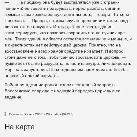
— На продажу она будет выставляться уже с ограни­
чениями: ее запретят разру­шать, перестраивать, органи­
зовывать там хозяйственную деятельность,—говорит Тать­яна
Посохова. — Правда, в та­ком случае предприниматели вряд
ли захотят ее покупать. И тогда, скорее всего, здание
законсервируют, что позволит сохранить его до лучших вре­
мен. Таких зданий в области остается все меньше и мень­ше, и
в окрестностях нет дей­ствующей церкви. Понятно, что на
восстановление всех храмов средств не хватает. И вопрос
стоит даже не о том, чтобы сейчас восстановить церковь, —
нужно хотя бы не разрушать, почистить внут­ри, ликвидировать
мерзость запустения. По сегодняшним временам это был бы
не са­мый плохой вариант.
Районная администрация готовит повторный запрос в
Вологодскую епархию с на­деждой передать церковь в ее
ведение.
Источник: Речь. - 2008. - 26 ноября (№ 223).
На карте