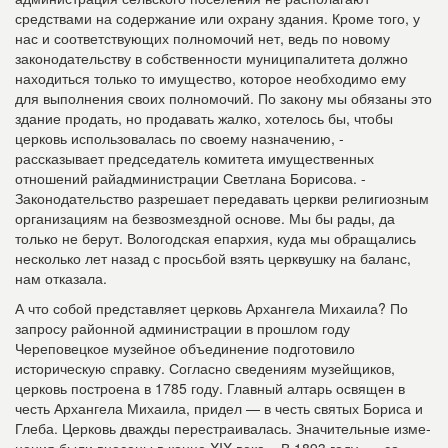
средствами на содержание или охрану здания. Кроме того, у
нас и соответству­ющих полномочий нет, ведь по новому
законодательству в собственности муниципа­литета должно
находиться только то имущество, ко­торое необходимо ему
для выполнения своих полномо­чий. По закону мы обязаны это
здание продать, но про­давать жалко, хотелось бы, чтобы
церковь использова­лась по своему назначению, -
рассказывает председа­тель комитета имуществен­ных
отношений райадминистрации Светлана Борисова. -
Законодательство раз­решает передавать церкви религиозным
организациям на безвозмездной основе. Мы бы рады, да
только не берут. Вологодская епар­хия, куда мы обращались
несколько лет назад с прось­бой взять церквушку на баланс,
нам отказала.
А что собой представляет церковь Архангела Миха­ила? По
запросу районной администрации в прошлом году
Череповецкое музей­ное объединение подгото­вило
историческую справку. Согласно сведениям музейщиков,
церковь построена в 1785 году. Главный алтарь освящен в
честь Архангела Михаила, придел — в честь святых Бориса и
Глеба. Цер­ковь дважды перестраива­лась. Значительные изме­