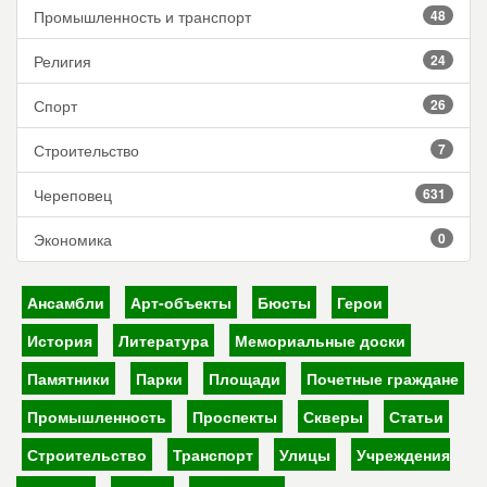
Промышленность и транспорт
48
Религия
24
Спорт
26
Строительство
7
Череповец
631
Экономика
0
Ансамбли
Арт-объекты
Бюсты
Герои
История
Литература
Мемориальные доски
Памятники
Парки
Площади
Почетные граждане
Промышленность
Проспекты
Скверы
Статьи
Строительство
Транспорт
Улицы
Учреждения